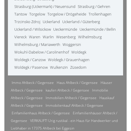
Strasburg (Uckermark) / Neuensund
Strasburg / Gehren
Tantow
Torgelow
Torgelow / Drögeheide
Trollenhagen
Trzcinsko Zdroj
Uckerland
Uckerland / Güterberg
Uckerland / Wilsickow
Ueckermünde
Ueckermünde / Bellin
Viereck
Waren
Warlin
Wesenberg
Wilhelmsburg
Wilhelmsburg / Mariawerth
Woggersin
Wokuhl-Dabelow / Carolinenhof
Woldegk
Woldegk / Canzow
Woldegk / Grauenhagen
Woldegk / Pasenow
Wulkenzin
Züsedom
Immo Ahlbeck / Gegensee
Haus Ahlbeck / Gegensee
Häuser
Ahlbeck / Gegensee
kaufen Ahlbeck / Gegensee
Immobilie
Ahlbeck / Gegensee
Immobilien Ahlbeck / Gegensee
Hauskauf
Ahlbeck / Gegensee
Immobilienkauf Ahlbeck / Gegensee
Einfamilienhaus Ahlbeck / Gegensee
Einfamilienhäuser Ahlbeck /
Gegensee
VERKAUFT! Urig rustikal - ein Haus für Handwerker und
Liebhaber in 17375 Ahlbeck bei Eggesin