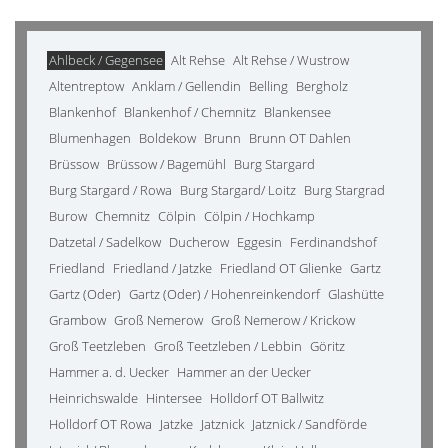
Ahlbeck / Gegensee
Alt Rehse
Alt Rehse / Wustrow
Altentreptow
Anklam / Gellendin
Belling
Bergholz
Blankenhof
Blankenhof / Chemnitz
Blankensee
Blumenhagen
Boldekow
Brunn
Brunn OT Dahlen
Brüssow
Brüssow / Bagemühl
Burg Stargard
Burg Stargard / Rowa
Burg Stargard/ Loitz
Burg Stargrad
Burow
Chemnitz
Cölpin
Cölpin / Hochkamp
Datzetal / Sadelkow
Ducherow
Eggesin
Ferdinandshof
Friedland
Friedland / Jatzke
Friedland OT Glienke
Gartz
Gartz (Oder)
Gartz (Oder) / Hohenreinkendorf
Glashütte
Grambow
Groß Nemerow
Groß Nemerow / Krickow
Groß Teetzleben
Groß Teetzleben / Lebbin
Göritz
Hammer a. d. Uecker
Hammer an der Uecker
Heinrichswalde
Hintersee
Holldorf OT Ballwitz
Holldorf OT Rowa
Jatzke
Jatznick
Jatznick / Sandförde