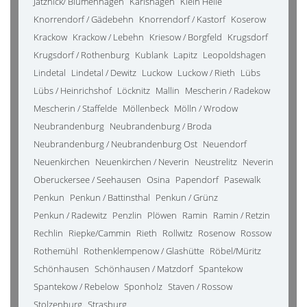
Jatznick/ Blumenhagen
Karlshagen
Klein Helle
Knorrendorf / Gädebehn
Knorrendorf / Kastorf
Koserow
Krackow
Krackow / Lebehn
Kriesow / Borgfeld
Krugsdorf
Krugsdorf / Rothenburg
Kublank
Lapitz
Leopoldshagen
Lindetal
Lindetal / Dewitz
Luckow
Luckow / Rieth
Lübs
Lübs / Heinrichshof
Löcknitz
Mallin
Mescherin / Radekow
Mescherin / Staffelde
Möllenbeck
Mölln / Wrodow
Neubrandenburg
Neubrandenburg / Broda
Neubrandenburg / Neubrandenburg Ost
Neuendorf
Neuenkirchen
Neuenkirchen / Neverin
Neustrelitz
Neverin
Oberuckersee / Seehausen
Osina
Papendorf
Pasewalk
Penkun
Penkun / Battinsthal
Penkun / Grünz
Penkun / Radewitz
Penzlin
Plöwen
Ramin
Ramin / Retzin
Rechlin
Riepke/Cammin
Rieth
Rollwitz
Rosenow
Rossow
Rothemühl
Rothenklempenow / Glashütte
Röbel/Müritz
Schönhausen
Schönhausen / Matzdorf
Spantekow
Spantekow / Rebelow
Sponholz
Staven / Rossow
Stolzenburg
Strasburg