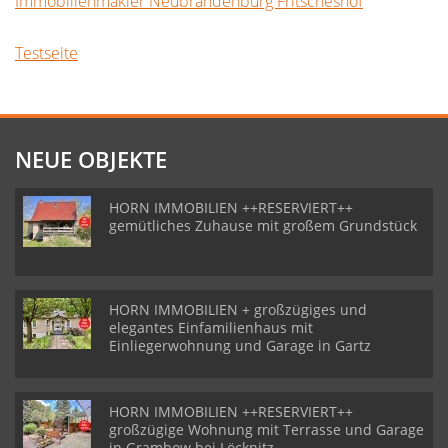
Immobilienmakler Neubrandenburg Fritscheshof
Testseite
NEUE OBJEKTE
HORN IMMOBILIEN ++RESERVIERT++
gemütliches Zuhause mit großem Grundstück
HORN IMMOBILIEN + großzügiges und
elegantes Einfamilienhaus mit
Einliegerwohnung und Garage in Gartz
HORN IMMOBILIEN ++RESERVIERT++
großzügige Wohnung mit Terrasse und Garage
in Grambow bei Löcknitz