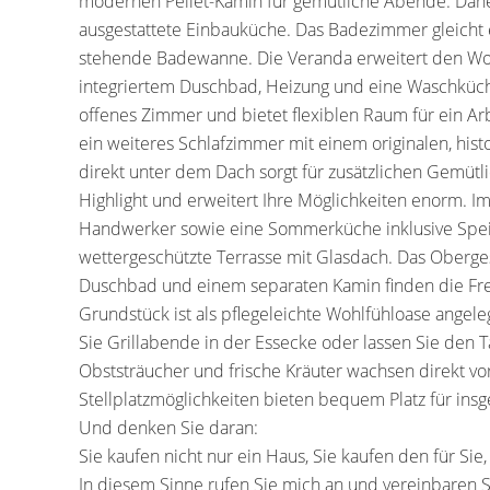
modernen Pellet-Kamin für gemütliche Abende. Daneb
ausgestattete Einbauküche. Das Badezimmer gleicht e
stehende Badewanne. Die Veranda erweitert den Woh
integriertem Duschbad, Heizung und eine Waschküche
offenes Zimmer und bietet flexiblen Raum für ein Ar
ein weiteres Schlafzimmer mit einem originalen, his
direkt unter dem Dach sorgt für zusätzlichen Gemütli
Highlight und erweitert Ihre Möglichkeiten enorm. Im
Handwerker sowie eine Sommerküche inklusive Speis
wettergeschützte Terrasse mit Glasdach. Das Oberge
Duschbad und einem separaten Kamin finden die Freu
Grundstück ist als pflegeleichte Wohlfühloase angel
Sie Grillabende in der Essecke oder lassen Sie den T
Obststräucher und frische Kräuter wachsen direkt vo
Stellplatzmöglichkeiten bieten bequem Platz für ins
Und denken Sie daran:
Sie kaufen nicht nur ein Haus, Sie kaufen den für Sie
In diesem Sinne rufen Sie mich an und vereinbaren S