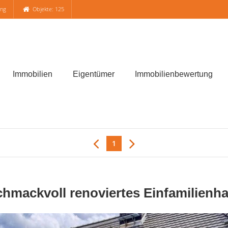
ung
Objekte: 125
Immobilien
Eigentümer
Immobilienbewertung
1
ackvoll renoviertes Einfamilienha