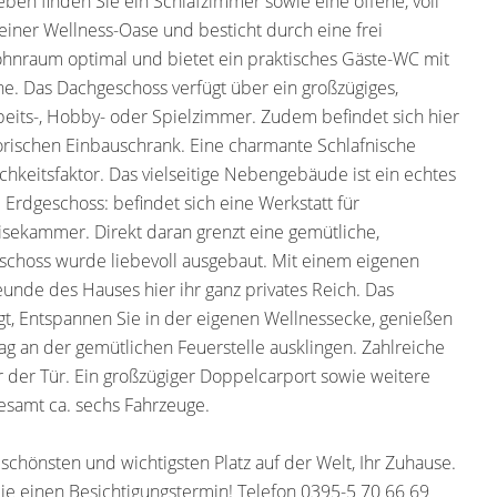
en finden Sie ein Schlafzimmer sowie eine offene, voll
iner Wellness-Oase und besticht durch eine frei
nraum optimal und bietet ein praktisches Gäste-WC mit
. Das Dachgeschoss verfügt über ein großzügiges,
beits-, Hobby- oder Spielzimmer. Zudem befindet sich hier
torischen Einbauschrank. Eine charmante Schlafnische
chkeitsfaktor. Das vielseitige Nebengebäude ist ein echtes
 Erdgeschoss: befindet sich eine Werkstatt für
ekammer. Direkt daran grenzt eine gemütliche,
schoss wurde liebevoll ausgebaut. Mit einem eigenen
nde des Hauses hier ihr ganz privates Reich. Das
egt, Entspannen Sie in der eigenen Wellnessecke, genießen
ag an der gemütlichen Feuerstelle ausklingen. Zahlreiche
r der Tür. Ein großzügiger Doppelcarport sowie weitere
gesamt ca. sechs Fahrzeuge.
, schönsten und wichtigsten Platz auf der Welt, Ihr Zuhause.
ie einen Besichtigungstermin! Telefon 0395-5 70 66 69