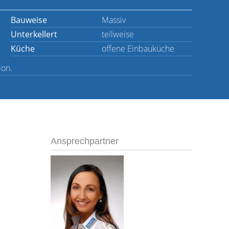
Bauweise
Massiv
Unterkellert
teilweise
Küche
offene Einbauküche
ion.
Ansprechpartner