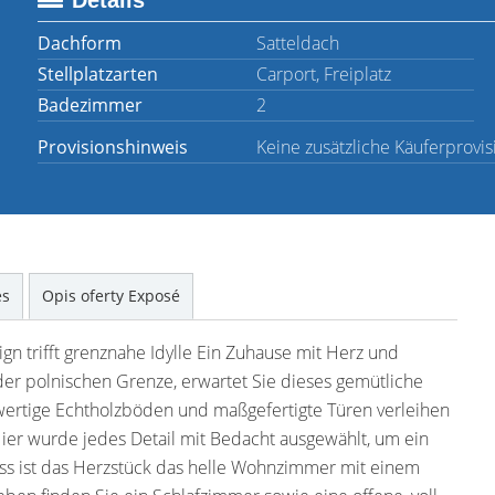
Details
Dachform
Satteldach
Stellplatzarten
Carport, Freiplatz
Badezimmer
2
Provisionshinweis
Keine zusätzliche Käuferprovis
es
Opis oferty Exposé
n trifft grenznahe Idylle Ein Zuhause mit Herz und
 der polnischen Grenze, erwartet Sie dieses gemütliche
hwertige Echtholzböden und maßgefertigte Türen verleihen
r wurde jedes Detail mit Bedacht ausgewählt, um ein
ss ist das Herzstück das helle Wohnzimmer mit einem