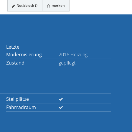
Notizblock (
)
merken
Letzte
Modernisierung
2016 Heizung
Zustand
gepflegt
Stellplätze
Fahrradraum