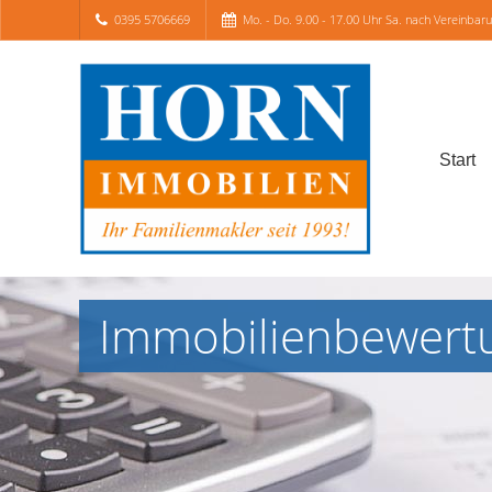
0395 5706669
Mo. - Do. 9.00 - 17.00 Uhr Sa. nach Vereinbar
Start
Immobilienbewert