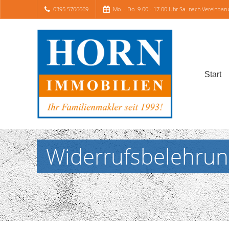
0395 5706669
Mo. - Do. 9.00 - 17.00 Uhr Sa. nach Vereinbar
Start
Widerrufsbelehrun