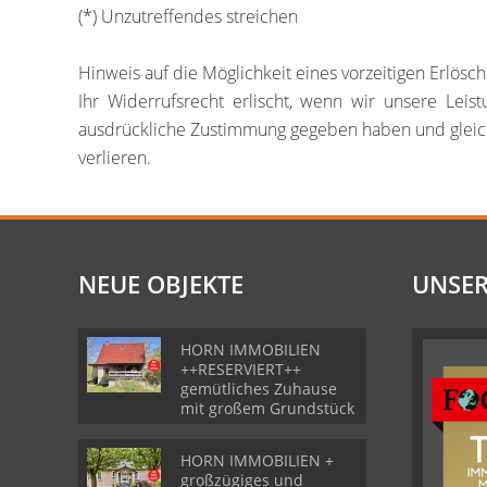
(*) Unzutreffendes streichen
Hinweis auf die Möglichkeit eines vorzeitigen Erlösc
Ihr Widerrufsrecht erlischt, wenn wir unsere Lei
ausdrückliche Zustimmung gegeben haben und gleichzei
verlieren.
NEUE OBJEKTE
UNSER
HORN IMMOBILIEN
++RESERVIERT++
gemütliches Zuhause
mit großem Grundstück
HORN IMMOBILIEN +
großzügiges und