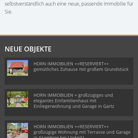
selbstverständlich auch eine neue, passende Immobilie für
Sie.
NEUE OBJEKTE
HORN IMMOBILIEN ++RESERVIERT++
gemütliches Zuhause mit großem Grundstück
HORN IMMOBILIEN + großzügiges und
elegantes Einfamilienhaus mit
Einliegerwohnung und Garage in Gartz
HORN IMMOBILIEN ++RESERVIERT++
großzügige Wohnung mit Terrasse und Garage
in Grambow bei Löcknitz