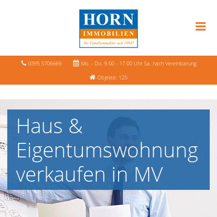
0395 5706669
Mo. - Do. 9.00 - 17.00 Uhr Sa. nach Vereinbarung
Objekte: 125
Haus &
Eigentumswohnung
verkaufen in MV