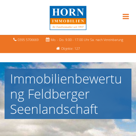
0395 5706669
Mo. - Do. 9.00 - 17.00 Uhr Sa. nach Vereinbarung
Objekte: 127
Immobilienbewertu
ng Feldberger
Seenlandschaft