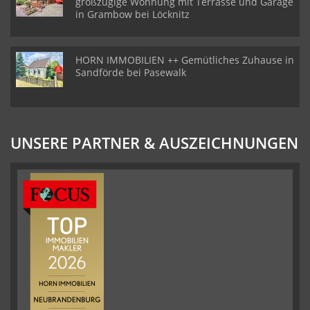
großzügige Wohnung mit Terrasse und Garage
immer gut betreut und
in Grambow bei Löcknitz
unterstÃ¼tzt gefÃ¼hlt.
Wir wÃ¼nschen ihnen
und ihren Mitarbeitern
weiterhin viel Erfolg.
Fam. Schierhorn
HORN IMMOBILIEN ++ Gemütliches Zuhause in
Sandförde bei Pasewalk
UNSERE PARTNER & AUSZEICHNUNGEN