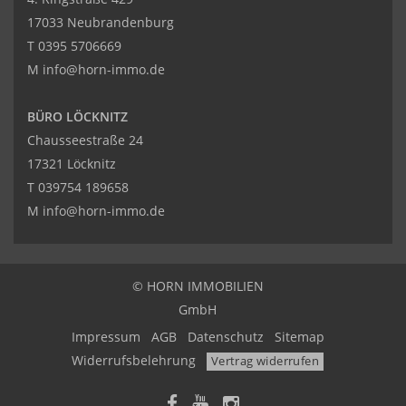
17033 Neubrandenburg
T
0395 5706669
M
info@horn-immo.de
BÜRO LÖCKNITZ
Chausseestraße 24
17321 Löcknitz
T
039754 189658
M
info@horn-immo.de
© HORN IMMOBILIEN
GmbH
Impressum
AGB
Datenschutz
Sitemap
Widerrufsbelehrung
Vertrag widerrufen