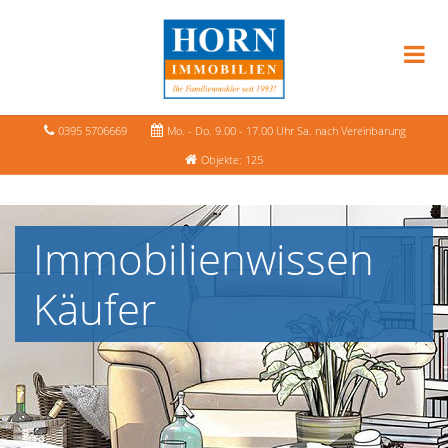
0395 5706669
Mo. - Do. 9.00 - 17.00 Uhr Sa. nach Vereinbarung
Objekte: 125
Immobilienwissen
Käufer