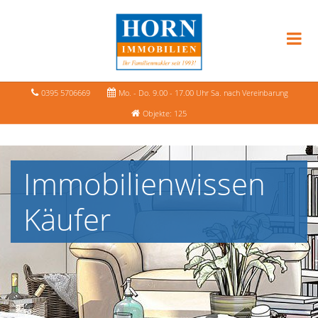
0395 5706669
Mo. - Do. 9.00 - 17.00 Uhr Sa. nach Vereinbarung
Objekte: 125
Immobilienwissen
Käufer