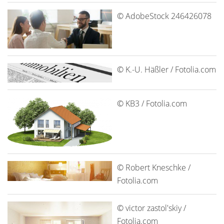
© AdobeStock 246426078
© K.-U. Häßler / Fotolia.com
© KB3 / Fotolia.com
© Robert Kneschke /
Fotolia.com
© victor zastol'skiy /
Fotolia.com