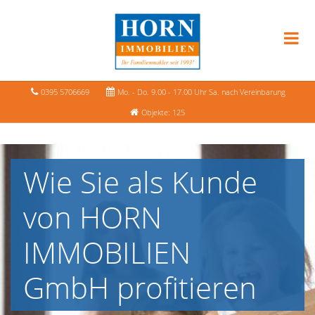
0395 5706669
Mo. - Do. 9.00 - 17.00 Uhr Sa. nach Vereinbarung
Objekte: 125
Wie Sie als Kunde
von HORN
IMMOBILIEN
GmbH profitieren