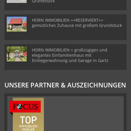
groÃŸes Lob auch an ihre
Grundstück
freundlichen Mitarbeiter,
die stets fÃ¼r uns
telefonisch erreichbar
waren und uns begleitet
HORN IMMOBILIEN ++RESERVIERT++
haben. Wir haben uns
gemütliches Zuhause mit großem Grundstück
immer gut betreut und
unterstÃ¼tzt gefÃ¼hlt.
Wir wÃ¼nschen ihnen
und ihren Mitarbeitern
weiterhin viel Erfolg.
Fam. Schierhorn
HORN IMMOBILIEN + großzügiges und
elegantes Einfamilienhaus mit
Einliegerwohnung und Garage in Gartz
UNSERE PARTNER & AUSZEICHNUNGEN