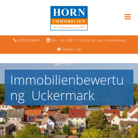
0395 5706669
Mo. - Do. 9.00 - 17.00 Uhr Sa. nach Vereinbarung
Objekte: 120
Immobilienbewertu
ng Uckermark