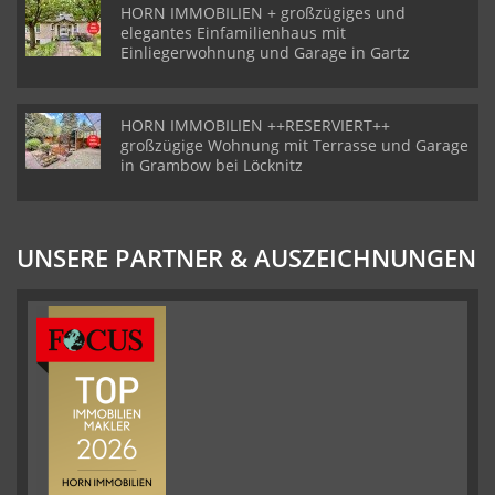
waren und uns begleitet
HORN IMMOBILIEN + großzügiges und
haben. Wir haben uns
elegantes Einfamilienhaus mit
immer gut betreut und
Einliegerwohnung und Garage in Gartz
unterstÃ¼tzt gefÃ¼hlt.
Wir wÃ¼nschen ihnen
und ihren Mitarbeitern
weiterhin viel Erfolg.
Fam. Schierhorn
HORN IMMOBILIEN ++RESERVIERT++
großzügige Wohnung mit Terrasse und Garage
in Grambow bei Löcknitz
UNSERE PARTNER & AUSZEICHNUNGEN