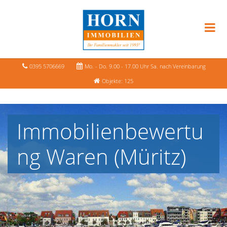
0395 5706669
Mo. - Do. 9.00 - 17.00 Uhr Sa. nach Vereinbarung
Objekte: 125
Immobilienbewertu
ng Waren (Müritz)