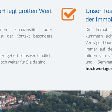
legt großen Wert
Unser Te
.
der Immob
em Finanzinstitut oder
Die Immobil
ist der Kontakt besonders
kümmern sich
Verträge. Dabe
immer auf dem
azu gehört selbstverständlich,
bilden sich s
ch weiter für Sie da sind.
und Semina
hochwertigen