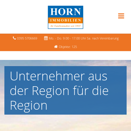
0395 5706669
Mo. - Do. 9.00 - 17.00 Uhr Sa. nach Vereinbarung
Objekte: 125
Unternehmer aus
der Region für die
Region