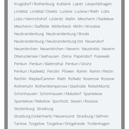
Krugsdorf / Rothenburg
Kublank
Lapitz
Leopoldshagen
Lindetal
Lindetal / Dewitz
Luckow
Luckow / Rieth
Lübs
Lübs / Heinrichshof
Löcknitz
Mallin
Mescherin / Radekow
Mescherin / Staffelde
Möllenbeck
Mölln / Wrodow
Neubrandenburg
Neubrandenburg / Broda
Neubrandenburg / Neubrandenburg Ost
Neuendorf
Neuenkirchen
Neuenkirchen / Neverin
Neustrelitz
Neverin
Oberuckersee / Seehausen
Osina
Papendorf
Pasewalk
Penkun
Penkun / Battinsthal
Penkun / Grünz
Penkun / Radewitz
Penzlin
Plöwen
Ramin
Ramin / Retzin
Rechlin
Riepke/Cammin
Rieth
Rollwitz
Rosenow
Rossow
Rothemühl
Rothenklempenow / Glashütte
Röbel/Müritz
Schönhausen
Schönhausen / Matzdorf
Spantekow
Spantekow / Rebelow
Sponholz
Staven / Rossow
Stolzenburg
Strasburg
Strasburg (Uckermark) / Neuensund
Strasburg / Gehren
Tantow
Torgelow
Torgelow / Drögeheide
Trollenhagen