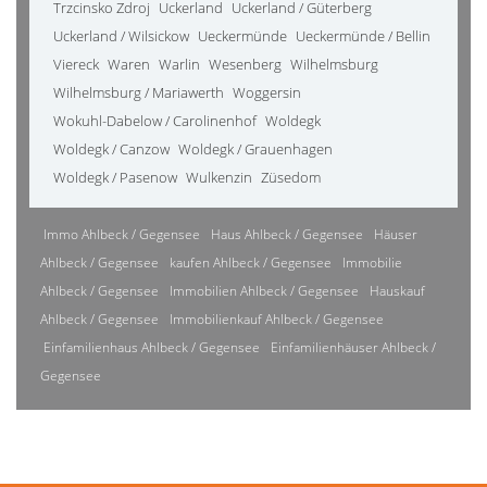
Trzcinsko Zdroj
Uckerland
Uckerland / Güterberg
Uckerland / Wilsickow
Ueckermünde
Ueckermünde / Bellin
Viereck
Waren
Warlin
Wesenberg
Wilhelmsburg
Wilhelmsburg / Mariawerth
Woggersin
Wokuhl-Dabelow / Carolinenhof
Woldegk
Woldegk / Canzow
Woldegk / Grauenhagen
Woldegk / Pasenow
Wulkenzin
Züsedom
Immo Ahlbeck / Gegensee
Haus Ahlbeck / Gegensee
Häuser
Ahlbeck / Gegensee
kaufen Ahlbeck / Gegensee
Immobilie
Ahlbeck / Gegensee
Immobilien Ahlbeck / Gegensee
Hauskauf
Ahlbeck / Gegensee
Immobilienkauf Ahlbeck / Gegensee
Einfamilienhaus Ahlbeck / Gegensee
Einfamilienhäuser Ahlbeck /
Gegensee