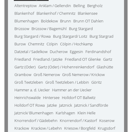
Altentreptow
Anklam / Gellendin
Belling
Bergholz
Blankenhof
Blankenhof / Chemnitz
Blankensee
Blumenhagen
Boldekow
Brunn
Brunn OT Dahlen
Brüssow
Brüssow / Bagemühl
Burg Stargard
Burg Stargard / Rowa
Burg Stargard/ Loitz
Burg Stargrad
Burow
Chemnitz
Cölpin
Cölpin / Hochkamp
Datzetal / Sadelkow
Ducherow
Eggesin
Ferdinandshof
Friedland
Friedland / Jatzke
Friedland OT Glienke
Gartz
Gartz (Oder)
Gartz (Oder) / Hohenreinkendorf
Glashütte
Grambow
Groß Nemerow
Groß Nemerow / Krickow
Groß Teetzleben
Groß Teetzleben / Lebbin
Göritz
Hammer a. d. Uecker
Hammer an der Uecker
Heinrichswalde
Hintersee
Holldorf OT Ballwitz
Holldorf OT Rowa
Jatzke
Jatznick
Jatznick / Sandförde
Jatznick/ Blumenhagen
Karlshagen
Klein Helle
Knorrendorf / Gädebehn
Knorrendorf / Kastorf
Koserow
Krackow
Krackow / Lebehn
Kriesow / Borgfeld
Krugsdorf