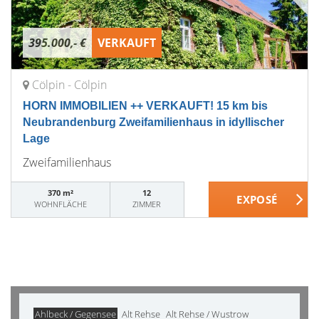
395.000,- €
VERKAUFT
Cölpin - Cölpin
HORN IMMOBILIEN ++ VERKAUFT! 15 km bis
Neubrandenburg Zweifamilienhaus in idyllischer
Lage
Zweifamilienhaus
370 m²
12
WOHNFLÄCHE
ZIMMER
Ahlbeck / Gegensee
Alt Rehse
Alt Rehse / Wustrow