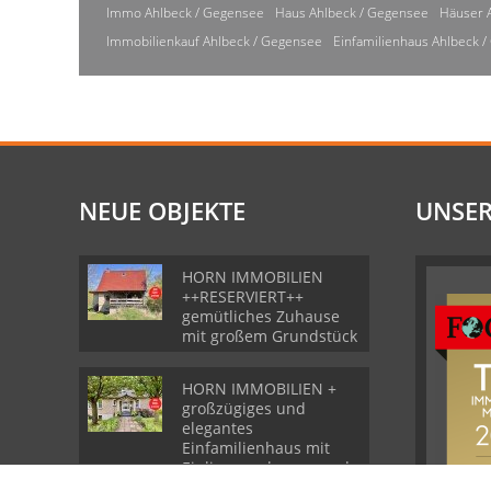
Immo Ahlbeck / Gegensee
Haus Ahlbeck / Gegensee
Häuser 
Immobilienkauf Ahlbeck / Gegensee
Einfamilienhaus Ahlbeck 
NEUE OBJEKTE
UNSER
HORN IMMOBILIEN
++RESERVIERT++
gemütliches Zuhause
mit großem Grundstück
HORN IMMOBILIEN +
großzügiges und
elegantes
Einfamilienhaus mit
Einliegerwohnung und
Garage in Gartz