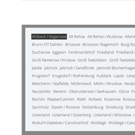
Ahlbeck / Gegensee
Alt Rehse
Alt Rehse / Wustrow
Alten
Brunn OT Dahlen
Brüssow
Brüssow / Bagemühl
Burg St
Ducherow
Eggesin
Ferdinandshof
Friedland
Friedland /
Groß Nemerow / Krickow
Groß Teetzleben
Groß Teetzleb
Jatzke
Jatznick
Jatznick / Sandförde
Jatznick/ Blumenhage
Krugsdorf
Krugsdorf / Rothenburg
Kublank
Lapitz
Leo
Mescherin / Staffelde
Möllenbeck
Mölln / Wrodow
Neub
Neustrelitz
Neverin
Oberuckersee / Seehausen
Osina
P
Rechlin
Riepke/Cammin
Rieth
Rollwitz
Rosenow
Rosso
Sponholz
Staven / Rossow
Stolzenburg
Strasburg
Stras
Uckerland
Uckerland / Güterberg
Uckerland / Wilsickow
Wokuhl-Dabelow / Carolinenhof
Woldegk
Woldegk / Can