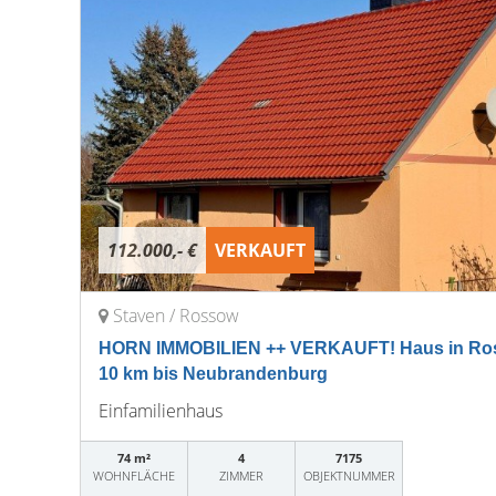
112.000,- €
VERKAUFT
Staven / Rossow
HORN IMMOBILIEN ++ VERKAUFT! Haus in Ross
10 km bis Neubrandenburg
Einfamilienhaus
74 m²
4
7175
WOHNFLÄCHE
ZIMMER
OBJEKTNUMMER