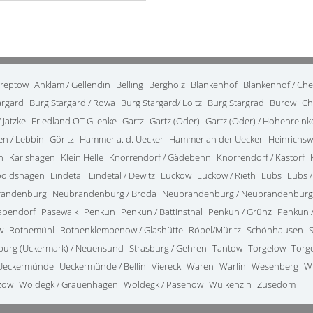
treptow
Anklam / Gellendin
Belling
Bergholz
Blankenhof
Blankenhof / Ch
argard
Burg Stargard / Rowa
Burg Stargard/ Loitz
Burg Stargrad
Burow
Ch
 Jatzke
Friedland OT Glienke
Gartz
Gartz (Oder)
Gartz (Oder) / Hohenrein
en / Lebbin
Göritz
Hammer a. d. Uecker
Hammer an der Uecker
Heinrichsw
n
Karlshagen
Klein Helle
Knorrendorf / Gädebehn
Knorrendorf / Kastorf
poldshagen
Lindetal
Lindetal / Dewitz
Luckow
Luckow / Rieth
Lübs
Lübs /
randenburg
Neubrandenburg / Broda
Neubrandenburg / Neubrandenburg
apendorf
Pasewalk
Penkun
Penkun / Battinsthal
Penkun / Grünz
Penkun /
w
Rothemühl
Rothenklempenow / Glashütte
Röbel/Müritz
Schönhausen
burg (Uckermark) / Neuensund
Strasburg / Gehren
Tantow
Torgelow
Torg
Ueckermünde
Ueckermünde / Bellin
Viereck
Waren
Warlin
Wesenberg
W
zow
Woldegk / Grauenhagen
Woldegk / Pasenow
Wulkenzin
Züsedom