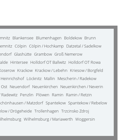
emnitz
Blankensee
Blumenhagen
Boldekow
Brunn
emnitz
Cölpin
Cölpin / Hochkamp
Datzetal / Sadelkow
kendorf
Glashütte
Grambow
Groß Nemerow
alde
Hintersee
Holldorf OT Ballwitz
Holldorf OT Rowa
Koserow
Krackow
Krackow / Lebehn
Kriesow / Borgfeld
 Heinrichshof
Löcknitz
Mallin
Mescherin / Radekow
 Ost
Neuendorf
Neuenkirchen
Neuenkirchen / Neverin
 Radewitz
Penzlin
Plöwen
Ramin
Ramin / Retzin
Schönhausen / Matzdorf
Spantekow
Spantekow / Rebelow
elow / Drögeheide
Trollenhagen
Trzcinsko Zdroj
ilhelmsburg
Wilhelmsburg / Mariawerth
Woggersin