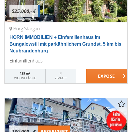
525.000,- €
Burg Stargard
HORN IMMOBILIEN + Einfamilienhaus im
Bungalowstil mit parkähnlichem Grundst. 5 km bis
Neubrandenburg
Einfamilienhaus
125 m²
4
WOHNFLÄCHE
ZIMMER
139.000,- €
RESERVIERT