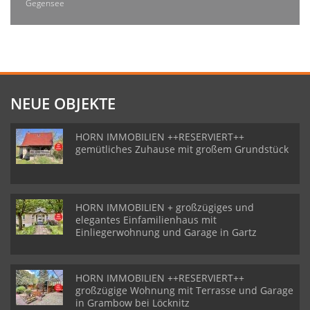
Gegensee
NEUE OBJEKTE
HORN IMMOBILIEN ++RESERVIERT++
gemütliches Zuhause mit großem Grundstück
HORN IMMOBILIEN + großzügiges und
elegantes Einfamilienhaus mit
Einliegerwohnung und Garage in Gartz
HORN IMMOBILIEN ++RESERVIERT++
großzügige Wohnung mit Terrasse und Garage
in Grambow bei Löcknitz