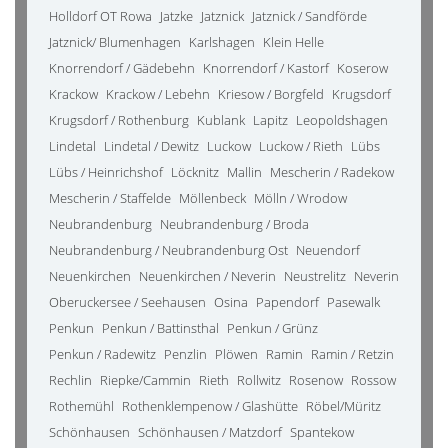
Holldorf OT Rowa
Jatzke
Jatznick
Jatznick / Sandförde
Jatznick/ Blumenhagen
Karlshagen
Klein Helle
Knorrendorf / Gädebehn
Knorrendorf / Kastorf
Koserow
Krackow
Krackow / Lebehn
Kriesow / Borgfeld
Krugsdorf
Krugsdorf / Rothenburg
Kublank
Lapitz
Leopoldshagen
Lindetal
Lindetal / Dewitz
Luckow
Luckow / Rieth
Lübs
Lübs / Heinrichshof
Löcknitz
Mallin
Mescherin / Radekow
Mescherin / Staffelde
Möllenbeck
Mölln / Wrodow
Neubrandenburg
Neubrandenburg / Broda
Neubrandenburg / Neubrandenburg Ost
Neuendorf
Neuenkirchen
Neuenkirchen / Neverin
Neustrelitz
Neverin
Oberuckersee / Seehausen
Osina
Papendorf
Pasewalk
Penkun
Penkun / Battinsthal
Penkun / Grünz
Penkun / Radewitz
Penzlin
Plöwen
Ramin
Ramin / Retzin
Rechlin
Riepke/Cammin
Rieth
Rollwitz
Rosenow
Rossow
Rothemühl
Rothenklempenow / Glashütte
Röbel/Müritz
Schönhausen
Schönhausen / Matzdorf
Spantekow