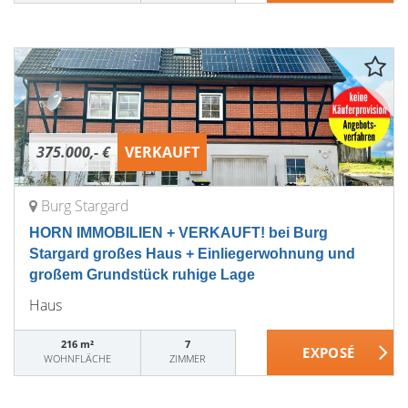
375.000,- €
VERKAUFT
Burg Stargard
HORN IMMOBILIEN + VERKAUFT! bei Burg
Stargard großes Haus + Einliegerwohnung und
großem Grundstück ruhige Lage
Haus
216 m²
7
WOHNFLÄCHE
ZIMMER