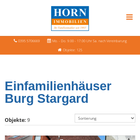
0395 5706669
Mo. - Do. 9.00 - 17.00 Uhr Sa. nach Vereinbarung
Objekte: 125
Einfamilienhäuser
Burg Stargard
Objekte:
9