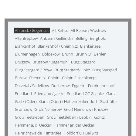
Ahlbeck / Gegensee
Alt Rehse
Alt Rehse / Wustrow
Altentreptow
Anklam / Gellendin
Belling
Bergholz
Blankenhof
Blankenhof / Chemnitz
Blankensee
Blumenhagen
Boldekow
Brunn
Brunn OT Dahlen
Brüssow
Brüssow / Bagemühl
Burg Stargard
Burg Stargard / Rowa
Burg Stargard/ Loitz
Burg Stargrad
Burow
Chemnitz
Cölpin
Cölpin / Hochkamp
Datzetal / Sadelkow
Ducherow
Eggesin
Ferdinandshof
Friedland
Friedland / Jatzke
Friedland OT Glienke
Gartz
Gartz (Oder)
Gartz (Oder) / Hohenreinkendorf
Glashütte
Grambow
Groß Nemerow
Groß Nemerow / Krickow
Groß Teetzleben
Groß Teetzleben / Lebbin
Göritz
Hammer a. d. Uecker
Hammer an der Uecker
Heinrichswalde
Hintersee
Holldorf OT Ballwitz