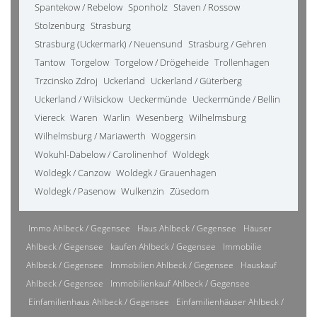
Spantekow / Rebelow
Sponholz
Staven / Rossow
Stolzenburg
Strasburg
Strasburg (Uckermark) / Neuensund
Strasburg / Gehren
Tantow
Torgelow
Torgelow / Drögeheide
Trollenhagen
Trzcinsko Zdroj
Uckerland
Uckerland / Güterberg
Uckerland / Wilsickow
Ueckermünde
Ueckermünde / Bellin
Viereck
Waren
Warlin
Wesenberg
Wilhelmsburg
Wilhelmsburg / Mariawerth
Woggersin
Wokuhl-Dabelow / Carolinenhof
Woldegk
Woldegk / Canzow
Woldegk / Grauenhagen
Woldegk / Pasenow
Wulkenzin
Züsedom
Immo Ahlbeck / Gegensee
Haus Ahlbeck / Gegensee
Häuser
Ahlbeck / Gegensee
kaufen Ahlbeck / Gegensee
Immobilie
Ahlbeck / Gegensee
Immobilien Ahlbeck / Gegensee
Hauskauf
Ahlbeck / Gegensee
Immobilienkauf Ahlbeck / Gegensee
Einfamilienhaus Ahlbeck / Gegensee
Einfamilienhäuser Ahlbeck /