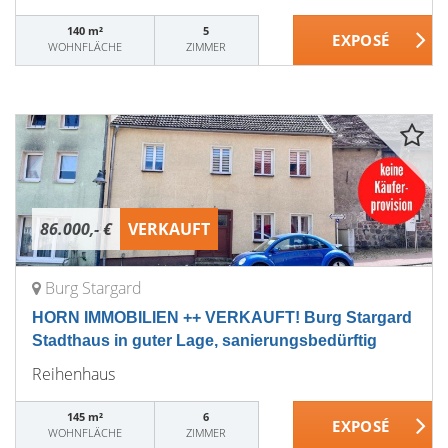
140 m²
5
WOHNFLÄCHE
ZIMMER
86.000,- €
VERKAUFT
Burg Stargard
HORN IMMOBILIEN ++ VERKAUFT! Burg Stargard
Stadthaus in guter Lage, sanierungsbedürftig
Reihenhaus
145 m²
6
WOHNFLÄCHE
ZIMMER