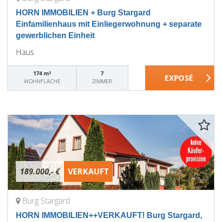
HORN IMMOBILIEN + Burg Stargard
Einfamilienhaus mit Einliegerwohnung + separate
gewerblichen Einheit
Haus
174 m²
7
WOHNFLÄCHE
ZIMMER
189.000,- €
VERKAUFT
Burg Stargard
HORN IMMOBILIEN++VERKAUFT! Burg Stargard,