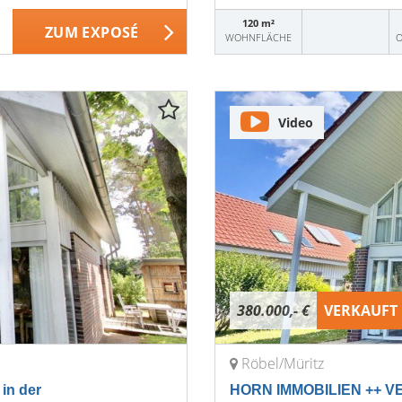
120 m²
ZUM EXPOSÉ
WOHNFLÄCHE
O
Video
380.000,- €
VERKAUFT
Röbel/Müritz
in der
HORN IMMOBILIEN ++ VER