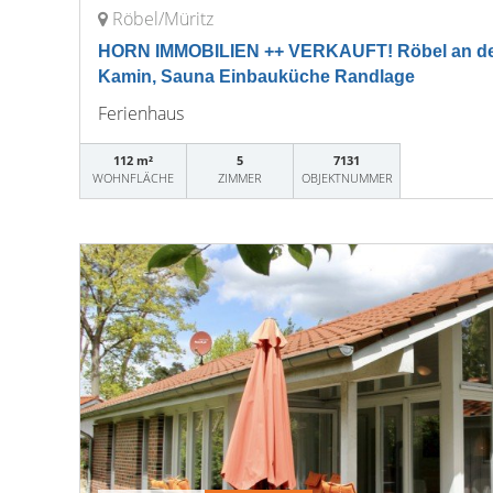
Röbel/Müritz
HORN IMMOBILIEN ++ VERKAUFT! Röbel an der 
Kamin, Sauna Einbauküche Randlage
Ferienhaus
112 m²
5
7131
WOHNFLÄCHE
ZIMMER
OBJEKTNUMMER