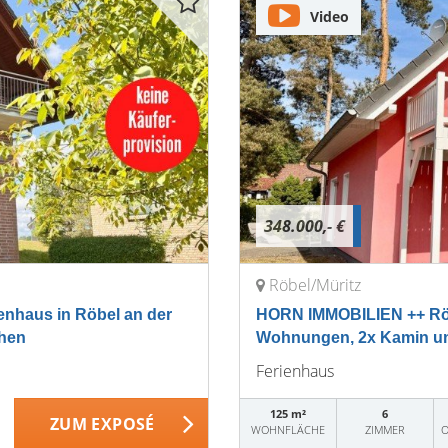
Video
348.000,- €
Röbel/Müritz
haus in Röbel an der
HORN IMMOBILIEN ++ Röbe
chen
Wohnungen, 2x Kamin un
Ferienhaus
125 m²
6
ZUM EXPOSÉ
WOHNFLÄCHE
ZIMMER
O