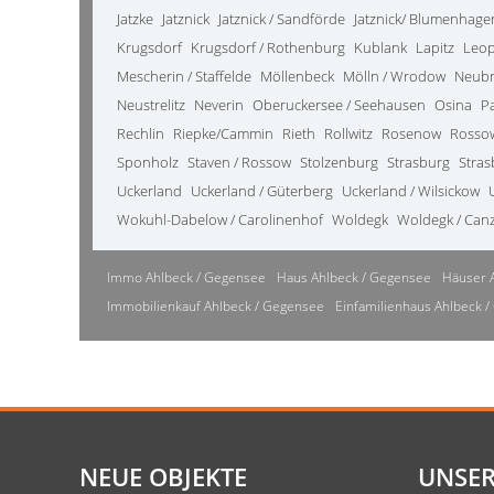
Jatzke
Jatznick
Jatznick / Sandförde
Jatznick/ Blumenhage
Krugsdorf
Krugsdorf / Rothenburg
Kublank
Lapitz
Leo
Mescherin / Staffelde
Möllenbeck
Mölln / Wrodow
Neub
Neustrelitz
Neverin
Oberuckersee / Seehausen
Osina
P
Rechlin
Riepke/Cammin
Rieth
Rollwitz
Rosenow
Rosso
Sponholz
Staven / Rossow
Stolzenburg
Strasburg
Stras
Uckerland
Uckerland / Güterberg
Uckerland / Wilsickow
Wokuhl-Dabelow / Carolinenhof
Woldegk
Woldegk / Can
Immo Ahlbeck / Gegensee
Haus Ahlbeck / Gegensee
Häuser 
Immobilienkauf Ahlbeck / Gegensee
Einfamilienhaus Ahlbeck 
NEUE OBJEKTE
UNSER