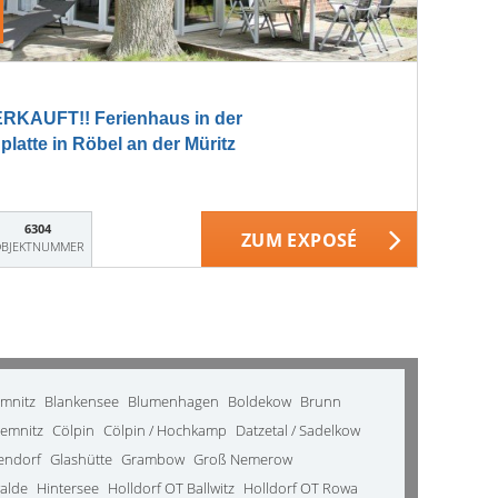
KAUFT!! Ferienhaus in der
atte in Röbel an der Müritz
6304
ZUM EXPOSÉ
BJEKTNUMMER
emnitz
Blankensee
Blumenhagen
Boldekow
Brunn
emnitz
Cölpin
Cölpin / Hochkamp
Datzetal / Sadelkow
kendorf
Glashütte
Grambow
Groß Nemerow
alde
Hintersee
Holldorf OT Ballwitz
Holldorf OT Rowa