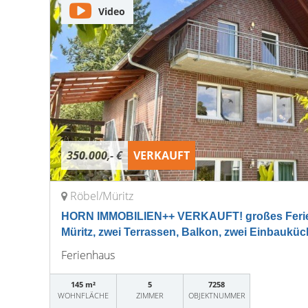
Video
350.000,- €
VERKAUFT
Röbel/Müritz
HORN IMMOBILIEN++ VERKAUFT! großes Ferien
Müritz, zwei Terrassen, Balkon, zwei Einbaukü
Ferienhaus
145 m²
5
7258
WOHNFLÄCHE
ZIMMER
OBJEKTNUMMER