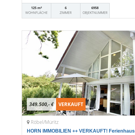
125 m²
6
6958
WOHNFLÄCHE
ZIMMER
OBJEKTNUMMER
349.500,- €
VERKAUFT
Röbel/Müritz
HORN IMMOBILIEN ++ VERKAUFT! Ferienhaus 