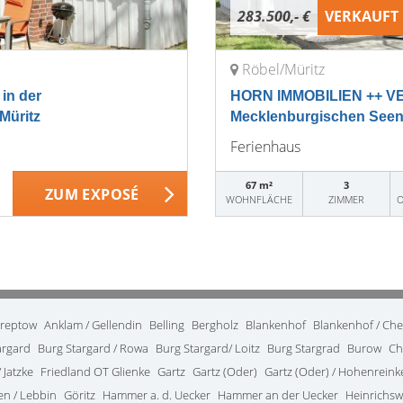
283.500,- €
VERKAUFT
Röbel/Müritz
in der
HORN IMMOBILIEN ++ VER
Müritz
Mecklenburgischen Seenpl
Ferienhaus
67 m²
3
ZUM EXPOSÉ
WOHNFLÄCHE
ZIMMER
O
treptow
Anklam / Gellendin
Belling
Bergholz
Blankenhof
Blankenhof / Ch
argard
Burg Stargard / Rowa
Burg Stargard/ Loitz
Burg Stargrad
Burow
Ch
 Jatzke
Friedland OT Glienke
Gartz
Gartz (Oder)
Gartz (Oder) / Hohenrein
en / Lebbin
Göritz
Hammer a. d. Uecker
Hammer an der Uecker
Heinrichsw