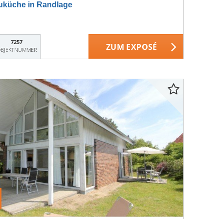
uküche in Randlage
7257
ZUM EXPOSÉ
BJEKTNUMMER