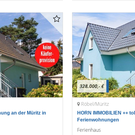
328.000,- €
Röbel/Müritz
ung an der Müritz in
HORN IMMOBILIEN ++ tolle
Ferienwohnungen
Ferienhaus