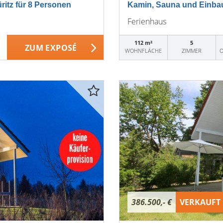
itz für 8 Personen
Kamin, Sauna und Einba
Ferienhaus
112 m²
5
ZUM EXPOSÉ
WOHNFLÄCHE
ZIMMER
O
386.500,- €
VERKAUFT