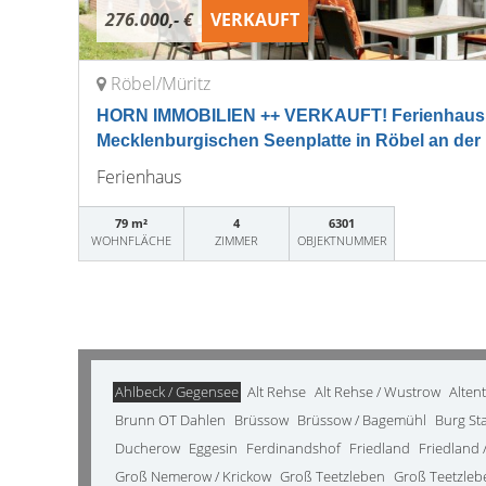
276.000,- €
VERKAUFT
Röbel/Müritz
HORN IMMOBILIEN ++ VERKAUFT! Ferienhaus 
Mecklenburgischen Seenplatte in Röbel an der 
Ferienhaus
79 m²
4
6301
WOHNFLÄCHE
ZIMMER
OBJEKTNUMMER
Ahlbeck / Gegensee
Alt Rehse
Alt Rehse / Wustrow
Alten
Brunn OT Dahlen
Brüssow
Brüssow / Bagemühl
Burg St
Ducherow
Eggesin
Ferdinandshof
Friedland
Friedland /
Groß Nemerow / Krickow
Groß Teetzleben
Groß Teetzleb