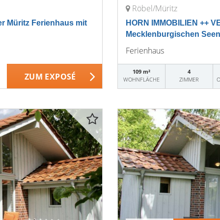
Röbel/Müritz
Müritz Ferienhaus mit
HORN IMMOBILIEN ++ VE
Mecklenburgischen Seenpl
Ferienhaus
109 m²
4
ZUM EXPOSÉ
WOHNFLÄCHE
ZIMMER
O