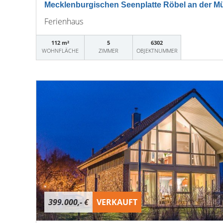
Mecklenburgischen Seenplatte Röbel an der Mür
Ferienhaus
112 m²
5
6302
WOHNFLÄCHE
ZIMMER
OBJEKTNUMMER
399.000,- €
VERKAUFT