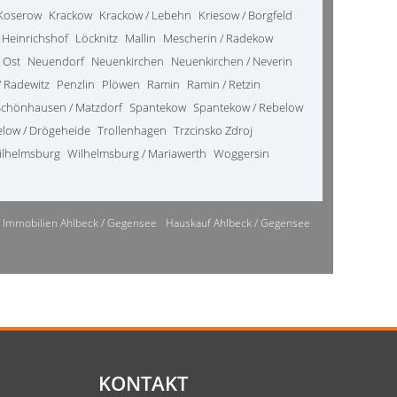
Koserow
Krackow
Krackow / Lebehn
Kriesow / Borgfeld
 Heinrichshof
Löcknitz
Mallin
Mescherin / Radekow
 Ost
Neuendorf
Neuenkirchen
Neuenkirchen / Neverin
 Radewitz
Penzlin
Plöwen
Ramin
Ramin / Retzin
Schönhausen / Matzdorf
Spantekow
Spantekow / Rebelow
elow / Drögeheide
Trollenhagen
Trzcinsko Zdroj
ilhelmsburg
Wilhelmsburg / Mariawerth
Woggersin
Immobilien Ahlbeck / Gegensee
Hauskauf Ahlbeck / Gegensee
KONTAKT