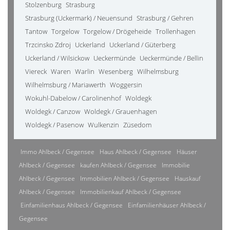
Stolzenburg
Strasburg
Strasburg (Uckermark) / Neuensund
Strasburg / Gehren
Tantow
Torgelow
Torgelow / Drögeheide
Trollenhagen
Trzcinsko Zdroj
Uckerland
Uckerland / Güterberg
Uckerland / Wilsickow
Ueckermünde
Ueckermünde / Bellin
Viereck
Waren
Warlin
Wesenberg
Wilhelmsburg
Wilhelmsburg / Mariawerth
Woggersin
Wokuhl-Dabelow / Carolinenhof
Woldegk
Woldegk / Canzow
Woldegk / Grauenhagen
Woldegk / Pasenow
Wulkenzin
Züsedom
Immo Ahlbeck / Gegensee
Haus Ahlbeck / Gegensee
Häuser
Ahlbeck / Gegensee
kaufen Ahlbeck / Gegensee
Immobilie
Ahlbeck / Gegensee
Immobilien Ahlbeck / Gegensee
Hauskauf
Ahlbeck / Gegensee
Immobilienkauf Ahlbeck / Gegensee
Einfamilienhaus Ahlbeck / Gegensee
Einfamilienhäuser Ahlbeck /
Gegensee