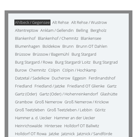
Ahlbeck / Gegensee
Alt Rehse
Alt Rehse / Wustrow
Altentreptow
Anklam / Gellendin
Belling
Bergholz
Blankenhof
Blankenhof / Chemnitz
Blankensee
Blumenhagen
Boldekow
Brunn
Brunn OT Dahlen
Brüssow
Brüssow / Bagemühl
Burg Stargard
Burg Stargard / Rowa
Burg Stargard/ Loitz
Burg Stargrad
Burow
Chemnitz
Cölpin
Cölpin / Hochkamp
Datzetal / Sadelkow
Ducherow
Eggesin
Ferdinandshof
Friedland
Friedland / Jatzke
Friedland OT Glienke
Gartz
Gartz (Oder)
Gartz (Oder) / Hohenreinkendorf
Glashütte
Grambow
Groß Nemerow
Groß Nemerow / Krickow
Groß Teetzleben
Groß Teetzleben / Lebbin
Göritz
Hammer a. d. Uecker
Hammer an der Uecker
Heinrichswalde
Hintersee
Holldorf OT Ballwitz
Holldorf OT Rowa
Jatzke
Jatznick
Jatznick / Sandförde