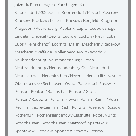
Jatznick/ Blumenhagen
Karlshagen
Klein Helle
Knorrendorf / Gädebehn
Knorrendorf / Kastorf
Koserow
Krackow
Krackow / Lebehn
Kriesow / Borgfeld
Krugsdorf
Krugsdorf / Rothenburg
Kublank
Lapitz
Leopoldshagen
Lindetal
Lindetal / Dewitz
Luckow
Luckow / Rieth
Lübs
Lübs / Heinrichshof
Löcknitz
Mallin
Mescherin / Radekow
Mescherin / Staffelde
Möllenbeck
Mölln / Wrodow
Neubrandenburg
Neubrandenburg / Broda
Neubrandenburg / Neubrandenburg Ost
Neuendorf
Neuenkirchen
Neuenkirchen / Neverin
Neustrelitz
Neverin
Oberuckersee / Seehausen
Osina
Papendorf
Pasewalk
Penkun
Penkun / Battinsthal
Penkun / Grünz
Penkun / Radewitz
Penzlin
Plöwen
Ramin
Ramin / Retzin
Rechlin
Riepke/Cammin
Rieth
Rollwitz
Rosenow
Rossow
Rothemühl
Rothenklempenow / Glashütte
Röbel/Müritz
Schönhausen
Schönhausen / Matzdorf
Spantekow
Spantekow / Rebelow
Sponholz
Staven / Rossow