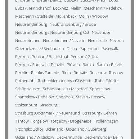
Lindetal
Lindetal / Dewitz
Luckow
Luckow / Rieth
Lübs
Lübs / Heinrichshof
Löcknitz
Mallin
Mescherin / Radekow
Mescherin / Staffelde
Möllenbeck
Mölln / Wrodow
Neubrandenburg
Neubrandenburg / Broda
Neubrandenburg / Neubrandenburg Ost
Neuendorf
Neuenkirchen
Neuenkirchen / Neverin
Neustrelitz
Neverin
Oberuckersee / Seehausen
Osina
Papendorf
Pasewalk
Penkun
Penkun / Battinsthal
Penkun / Grünz
Penkun / Radewitz
Penzlin
Plöwen
Ramin
Ramin / Retzin
Rechlin
Riepke/Cammin
Rieth
Rollwitz
Rosenow
Rossow
Rothemühl
Rothenklempenow / Glashütte
Röbel/Müritz
Schönhausen
Schönhausen / Matzdorf
Spantekow
Spantekow / Rebelow
Sponholz
Staven / Rossow
Stolzenburg
Strasburg
Strasburg (Uckermark) / Neuensund
Strasburg / Gehren
Tantow
Torgelow
Torgelow / Drögeheide
Trollenhagen
Trzcinsko Zdroj
Uckerland
Uckerland / Güterberg
Uckerland / Wilsickow
Ueckermünde
Ueckermünde / Bellin