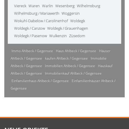
Viereck
Waren
Warlin
Wesenberg
Wilhelmsburg
Wilhelmsburg / Mariawerth
Woggersin
Wokuhl-Dabelow / Carolinenhof
Woldegk
Woldegk / Canzow
Woldegk / Grauenhagen
Woldegk / Pasenow
Wulkenzin
Züsedom
Immo Ahlbeck / Gegensee
Haus Ahlbeck / Gegensee
Häuser
Ahlbeck / Gegensee
kaufen Ahlbeck / Gegensee
Immobilie
Ahlbeck / Gegensee
Immobilien Ahlbeck / Gegensee
Hauskauf
Ahlbeck / Gegensee
Immobilienkauf Ahlbeck / Gegensee
Einfamilienhaus Ahlbeck / Gegensee
Einfamilienhäuser Ahlbeck /
Gegensee