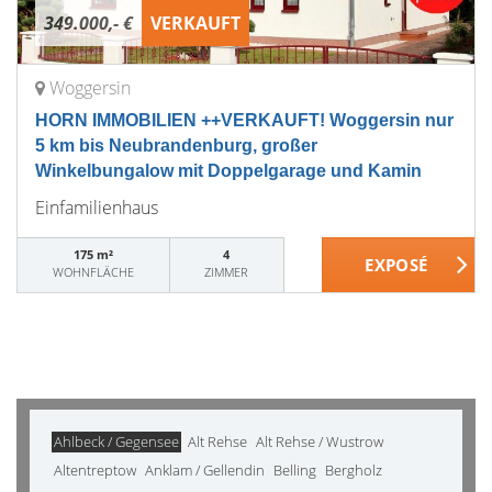
349.000,- €
VERKAUFT
Woggersin
HORN IMMOBILIEN ++VERKAUFT! Woggersin nur
5 km bis Neubrandenburg, großer
Winkelbungalow mit Doppelgarage und Kamin
Einfamilienhaus
175 m²
4
WOHNFLÄCHE
ZIMMER
Ahlbeck / Gegensee
Alt Rehse
Alt Rehse / Wustrow
Altentreptow
Anklam / Gellendin
Belling
Bergholz