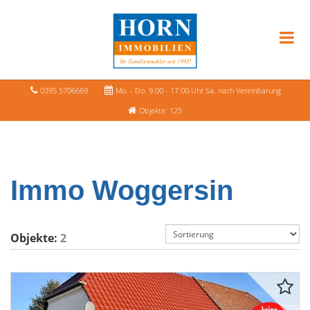
0395 5706669
Mo. - Do. 9.00 - 17.00 Uhr Sa. nach Vereinbarung
Objekte: 125
Immo Woggersin
Objekte:
2