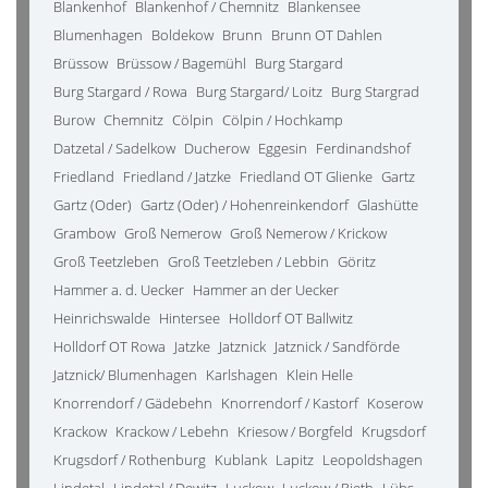
Blankenhof
Blankenhof / Chemnitz
Blankensee
Blumenhagen
Boldekow
Brunn
Brunn OT Dahlen
Brüssow
Brüssow / Bagemühl
Burg Stargard
Burg Stargard / Rowa
Burg Stargard/ Loitz
Burg Stargrad
Burow
Chemnitz
Cölpin
Cölpin / Hochkamp
Datzetal / Sadelkow
Ducherow
Eggesin
Ferdinandshof
Friedland
Friedland / Jatzke
Friedland OT Glienke
Gartz
Gartz (Oder)
Gartz (Oder) / Hohenreinkendorf
Glashütte
Grambow
Groß Nemerow
Groß Nemerow / Krickow
Groß Teetzleben
Groß Teetzleben / Lebbin
Göritz
Hammer a. d. Uecker
Hammer an der Uecker
Heinrichswalde
Hintersee
Holldorf OT Ballwitz
Holldorf OT Rowa
Jatzke
Jatznick
Jatznick / Sandförde
Jatznick/ Blumenhagen
Karlshagen
Klein Helle
Knorrendorf / Gädebehn
Knorrendorf / Kastorf
Koserow
Krackow
Krackow / Lebehn
Kriesow / Borgfeld
Krugsdorf
Krugsdorf / Rothenburg
Kublank
Lapitz
Leopoldshagen