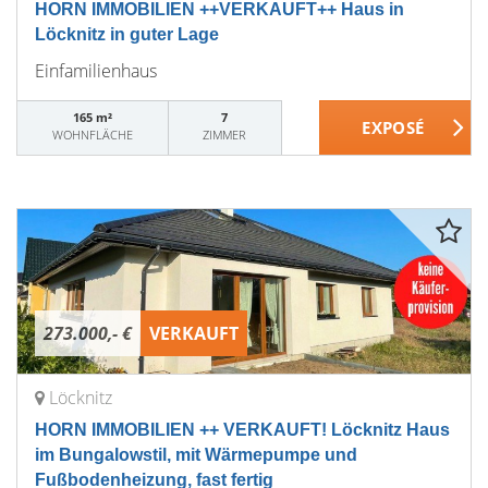
HORN IMMOBILIEN ++VERKAUFT++ Haus in
Löcknitz in guter Lage
Einfamilienhaus
165 m²
7
WOHNFLÄCHE
ZIMMER
273.000,- €
VERKAUFT
Löcknitz
HORN IMMOBILIEN ++ VERKAUFT! Löcknitz Haus
im Bungalowstil, mit Wärmepumpe und
Fußbodenheizung, fast fertig