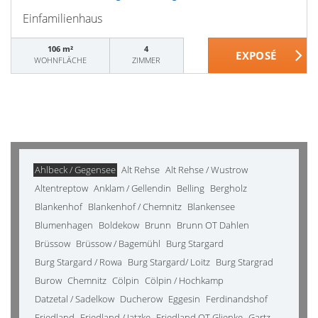
Einfamilienhaus
106 m²
4
WOHNFLÄCHE
ZIMMER
Ahlbeck / Gegensee
Alt Rehse
Alt Rehse / Wustrow
Altentreptow
Anklam / Gellendin
Belling
Bergholz
Blankenhof
Blankenhof / Chemnitz
Blankensee
Blumenhagen
Boldekow
Brunn
Brunn OT Dahlen
Brüssow
Brüssow / Bagemühl
Burg Stargard
Burg Stargard / Rowa
Burg Stargard/ Loitz
Burg Stargrad
Burow
Chemnitz
Cölpin
Cölpin / Hochkamp
Datzetal / Sadelkow
Ducherow
Eggesin
Ferdinandshof
Friedland
Friedland / Jatzke
Friedland OT Glienke
Gartz