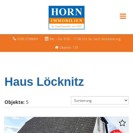
0395 5706669
Mo. - Do. 9.00 - 17.00 Uhr Sa. nach Vereinbarung
Objekte: 125
Haus Löcknitz
Objekte:
5