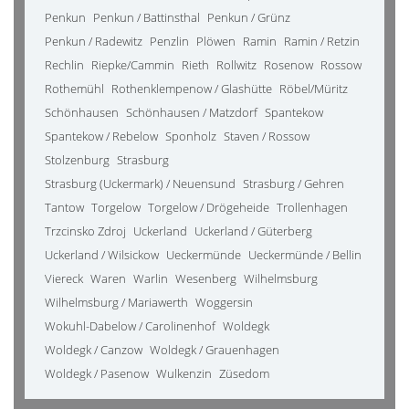
Penkun
Penkun / Battinsthal
Penkun / Grünz
Penkun / Radewitz
Penzlin
Plöwen
Ramin
Ramin / Retzin
Rechlin
Riepke/Cammin
Rieth
Rollwitz
Rosenow
Rossow
Rothemühl
Rothenklempenow / Glashütte
Röbel/Müritz
Schönhausen
Schönhausen / Matzdorf
Spantekow
Spantekow / Rebelow
Sponholz
Staven / Rossow
Stolzenburg
Strasburg
Strasburg (Uckermark) / Neuensund
Strasburg / Gehren
Tantow
Torgelow
Torgelow / Drögeheide
Trollenhagen
Trzcinsko Zdroj
Uckerland
Uckerland / Güterberg
Uckerland / Wilsickow
Ueckermünde
Ueckermünde / Bellin
Viereck
Waren
Warlin
Wesenberg
Wilhelmsburg
Wilhelmsburg / Mariawerth
Woggersin
Wokuhl-Dabelow / Carolinenhof
Woldegk
Woldegk / Canzow
Woldegk / Grauenhagen
Woldegk / Pasenow
Wulkenzin
Züsedom