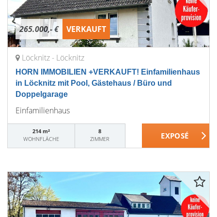
265.000,- €
VERKAUFT
Löcknitz - Löcknitz
HORN IMMOBILIEN +VERKAUFT! Einfamilienhaus
in Löcknitz mit Pool, Gästehaus / Büro und
Doppelgarage
Einfamilienhaus
214 m²
8
WOHNFLÄCHE
ZIMMER