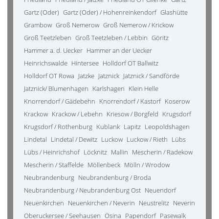
Gartz (Oder)
Gartz (Oder) / Hohenreinkendorf
Glashütte
Grambow
Groß Nemerow
Groß Nemerow / Krickow
Groß Teetzleben
Groß Teetzleben / Lebbin
Göritz
Hammer a. d. Uecker
Hammer an der Uecker
Heinrichswalde
Hintersee
Holldorf OT Ballwitz
Holldorf OT Rowa
Jatzke
Jatznick
Jatznick / Sandförde
Jatznick/ Blumenhagen
Karlshagen
Klein Helle
Knorrendorf / Gädebehn
Knorrendorf / Kastorf
Koserow
Krackow
Krackow / Lebehn
Kriesow / Borgfeld
Krugsdorf
Krugsdorf / Rothenburg
Kublank
Lapitz
Leopoldshagen
Lindetal
Lindetal / Dewitz
Luckow
Luckow / Rieth
Lübs
Lübs / Heinrichshof
Löcknitz
Mallin
Mescherin / Radekow
Mescherin / Staffelde
Möllenbeck
Mölln / Wrodow
Neubrandenburg
Neubrandenburg / Broda
Neubrandenburg / Neubrandenburg Ost
Neuendorf
Neuenkirchen
Neuenkirchen / Neverin
Neustrelitz
Neverin
Oberuckersee / Seehausen
Osina
Papendorf
Pasewalk