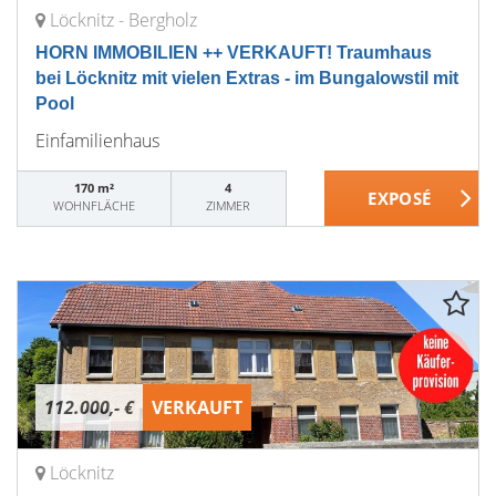
Löcknitz - Bergholz
HORN IMMOBILIEN ++ VERKAUFT! Traumhaus
bei Löcknitz mit vielen Extras - im Bungalowstil mit
Pool
Einfamilienhaus
170 m²
4
WOHNFLÄCHE
ZIMMER
112.000,- €
VERKAUFT
Löcknitz