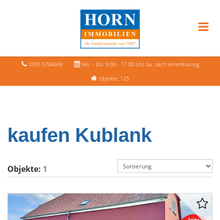
0395 5706669
Mo. - Do. 9.00 - 17.00 Uhr Sa. nach Vereinbarung
Objekte: 125
kaufen Kublank
Objekte:
1