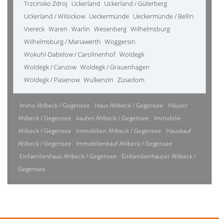
Trzcinsko Zdroj
Uckerland
Uckerland / Güterberg
Uckerland / Wilsickow
Ueckermünde
Ueckermünde / Bellin
Viereck
Waren
Warlin
Wesenberg
Wilhelmsburg
Wilhelmsburg / Mariawerth
Woggersin
Wokuhl-Dabelow / Carolinenhof
Woldegk
Woldegk / Canzow
Woldegk / Grauenhagen
Woldegk / Pasenow
Wulkenzin
Züsedom
Immo Ahlbeck / Gegensee
Haus Ahlbeck / Gegensee
Häuser
Ahlbeck / Gegensee
kaufen Ahlbeck / Gegensee
Immobilie
Ahlbeck / Gegensee
Immobilien Ahlbeck / Gegensee
Hauskauf
Ahlbeck / Gegensee
Immobilienkauf Ahlbeck / Gegensee
Einfamilienhaus Ahlbeck / Gegensee
Einfamilienhäuser Ahlbeck /
Gegensee