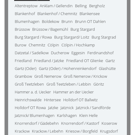
Altentreptow
Anklam / Gellendin
Belling
Bergholz
Blankenhof
Blankenhof / Chemnitz
Blankensee
Blumenhagen
Boldekow
Brunn
Brunn OT Dahlen
Brüssow
Brüssow / Bagemühl
Burg Stargard
Burg Stargard / Rowa
Burg Stargard/ Loitz
Burg Stargrad
Burow
Chemnitz
Cölpin
Cölpin / Hochkamp
Datzetal / Sadelkow
Ducherow
Eggesin
Ferdinandshof
Friedland
Friedland / Jatzke
Friedland OT Glienke
Gartz
Gartz (Oder)
Gartz (Oder) / Hohenreinkendorf
Glashütte
Grambow
Groß Nemerow
Groß Nemerow / Krickow
Groß Teetzleben
Groß Teetzleben / Lebbin
Göritz
Hammer a. d. Uecker
Hammer an der Uecker
Heinrichswalde
Hintersee
Holldorf OT Ballwitz
Holldorf OT Rowa
Jatzke
Jatznick
Jatznick / Sandförde
Jatznick/ Blumenhagen
Karlshagen
Klein Helle
Knorrendorf / Gädebehn
Knorrendorf / Kastorf
Koserow
Krackow
Krackow / Lebehn
Kriesow / Borgfeld
Krugsdorf