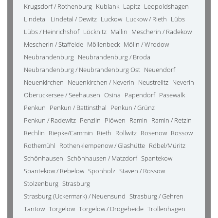
Krugsdorf / Rothenburg
Kublank
Lapitz
Leopoldshagen
Lindetal
Lindetal / Dewitz
Luckow
Luckow / Rieth
Lübs
Lübs / Heinrichshof
Löcknitz
Mallin
Mescherin / Radekow
Mescherin / Staffelde
Möllenbeck
Mölln / Wrodow
Neubrandenburg
Neubrandenburg / Broda
Neubrandenburg / Neubrandenburg Ost
Neuendorf
Neuenkirchen
Neuenkirchen / Neverin
Neustrelitz
Neverin
Oberuckersee / Seehausen
Osina
Papendorf
Pasewalk
Penkun
Penkun / Battinsthal
Penkun / Grünz
Penkun / Radewitz
Penzlin
Plöwen
Ramin
Ramin / Retzin
Rechlin
Riepke/Cammin
Rieth
Rollwitz
Rosenow
Rossow
Rothemühl
Rothenklempenow / Glashütte
Röbel/Müritz
Schönhausen
Schönhausen / Matzdorf
Spantekow
Spantekow / Rebelow
Sponholz
Staven / Rossow
Stolzenburg
Strasburg
Strasburg (Uckermark) / Neuensund
Strasburg / Gehren
Tantow
Torgelow
Torgelow / Drögeheide
Trollenhagen