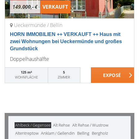
149.000,- €
VERKAUFT
Ueckermünde / Bellin
HORN IMMOBILIEN ++ VERKAUFT ++ Haus mit
zwei Wohnungen bei Ueckermünde und großes
Grundstück
Doppelhaushälfte
125 m²
5
WOHNFLÄCHE
ZIMMER
Ahlbeck / Gegensee
Alt Rehse
Alt Rehse / Wustrow
Altentreptow
Anklam / Gellendin
Belling
Bergholz