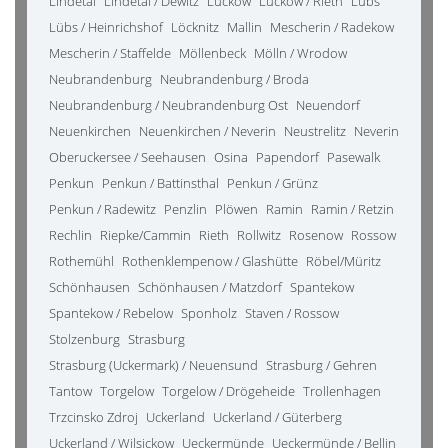
Lindetal
Lindetal / Dewitz
Luckow
Luckow / Rieth
Lübs
Lübs / Heinrichshof
Löcknitz
Mallin
Mescherin / Radekow
Mescherin / Staffelde
Möllenbeck
Mölln / Wrodow
Neubrandenburg
Neubrandenburg / Broda
Neubrandenburg / Neubrandenburg Ost
Neuendorf
Neuenkirchen
Neuenkirchen / Neverin
Neustrelitz
Neverin
Oberuckersee / Seehausen
Osina
Papendorf
Pasewalk
Penkun
Penkun / Battinsthal
Penkun / Grünz
Penkun / Radewitz
Penzlin
Plöwen
Ramin
Ramin / Retzin
Rechlin
Riepke/Cammin
Rieth
Rollwitz
Rosenow
Rossow
Rothemühl
Rothenklempenow / Glashütte
Röbel/Müritz
Schönhausen
Schönhausen / Matzdorf
Spantekow
Spantekow / Rebelow
Sponholz
Staven / Rossow
Stolzenburg
Strasburg
Strasburg (Uckermark) / Neuensund
Strasburg / Gehren
Tantow
Torgelow
Torgelow / Drögeheide
Trollenhagen
Trzcinsko Zdroj
Uckerland
Uckerland / Güterberg
Uckerland / Wilsickow
Ueckermünde
Ueckermünde / Bellin