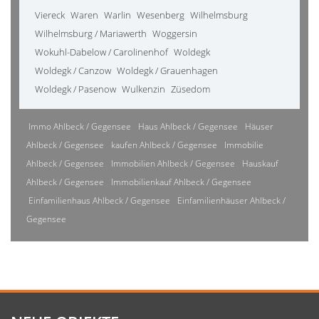
Viereck
Waren
Warlin
Wesenberg
Wilhelmsburg
Wilhelmsburg / Mariawerth
Woggersin
Wokuhl-Dabelow / Carolinenhof
Woldegk
Woldegk / Canzow
Woldegk / Grauenhagen
Woldegk / Pasenow
Wulkenzin
Züsedom
Immo Ahlbeck / Gegensee
Haus Ahlbeck / Gegensee
Häuser
Ahlbeck / Gegensee
kaufen Ahlbeck / Gegensee
Immobilie
Ahlbeck / Gegensee
Immobilien Ahlbeck / Gegensee
Hauskauf
Ahlbeck / Gegensee
Immobilienkauf Ahlbeck / Gegensee
Einfamilienhaus Ahlbeck / Gegensee
Einfamilienhäuser Ahlbeck /
Gegensee