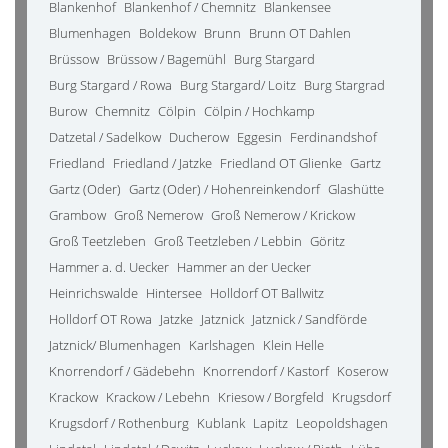
Blankenhof
Blankenhof / Chemnitz
Blankensee
Blumenhagen
Boldekow
Brunn
Brunn OT Dahlen
Brüssow
Brüssow / Bagemühl
Burg Stargard
Burg Stargard / Rowa
Burg Stargard/ Loitz
Burg Stargrad
Burow
Chemnitz
Cölpin
Cölpin / Hochkamp
Datzetal / Sadelkow
Ducherow
Eggesin
Ferdinandshof
Friedland
Friedland / Jatzke
Friedland OT Glienke
Gartz
Gartz (Oder)
Gartz (Oder) / Hohenreinkendorf
Glashütte
Grambow
Groß Nemerow
Groß Nemerow / Krickow
Groß Teetzleben
Groß Teetzleben / Lebbin
Göritz
Hammer a. d. Uecker
Hammer an der Uecker
Heinrichswalde
Hintersee
Holldorf OT Ballwitz
Holldorf OT Rowa
Jatzke
Jatznick
Jatznick / Sandförde
Jatznick/ Blumenhagen
Karlshagen
Klein Helle
Knorrendorf / Gädebehn
Knorrendorf / Kastorf
Koserow
Krackow
Krackow / Lebehn
Kriesow / Borgfeld
Krugsdorf
Krugsdorf / Rothenburg
Kublank
Lapitz
Leopoldshagen