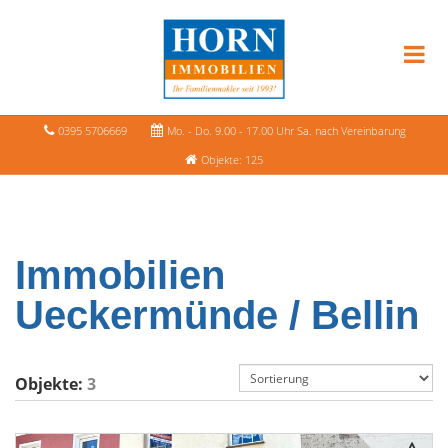
0395 5706669
Mo. - Do. 9.00 - 17.00 Uhr Sa. nach Vereinbarung
Objekte: 125
Immobilien
Ueckermünde / Bellin
Objekte:
3