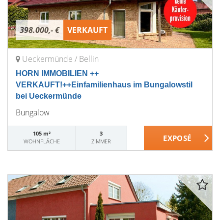
398.000,- €
VERKAUFT
Ueckermünde / Bellin
HORN IMMOBILIEN ++
VERKAUFT!++Einfamilienhaus im Bungalowstil
bei Ueckermünde
Bungalow
105 m²
3
WOHNFLÄCHE
ZIMMER