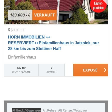
183.000,- €
VERKAUFT
Jatznick
HORN IMMOBILIEN ++
RESERVIERT++Einfamilienhaus in Jatznick, nur
28 km bis zum Stettiner Haff
Einfamilienhaus
130 m²
7
WOHNFLÄCHE
ZIMMER
Ahlbeck / Gegensee
Alt Rehse
Alt Rehse / Wustrow