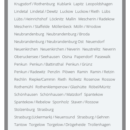
Krugsdorf / Rothenburg
Kublank
Lapitz
Leopoldshagen
Lindetal
Lindetal / Dewitz
Luckow
Luckow / Rieth
Lübs
Lübs / Heinrichshof
Löcknitz
Mallin
Mescherin / Radekow
Mescherin / Staffelde
Möllenbeck
Mölln / Wrodow
Neubrandenburg
Neubrandenburg / Broda
Neubrandenburg / Neubrandenburg Ost
Neuendorf
Neuenkirchen
Neuenkirchen / Neverin
Neustrelitz
Neverin
Oberuckersee / Seehausen
Osina
Papendorf
Pasewalk
Penkun
Penkun / Battinsthal
Penkun / Grünz
Penkun / Radewitz
Penzlin
Plöwen
Ramin
Ramin / Retzin
Rechlin
Riepke/Cammin
Rieth
Rollwitz
Rosenow
Rossow
Rothemühl
Rothenklempenow / Glashütte
Röbel/Müritz
Schönhausen
Schönhausen / Matzdorf
Spantekow
Spantekow / Rebelow
Sponholz
Staven / Rossow
Stolzenburg
Strasburg
Strasburg (Uckermark) / Neuensund
Strasburg / Gehren
Tantow
Torgelow
Torgelow / Drögeheide
Trollenhagen