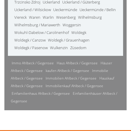
Trzcinsko Zdroj
Uckerland
Uckerland / Güterberg
Uckerland / Wilsickow
Ueckermünde
Ueckermünde / Bellin
Viereck
Waren
Warlin
Wesenberg
Wilhelmsburg
Wilhelmsburg / Mariawerth
Woggersin
Wokuhl-Dabelow / Carolinenhof
Woldegk
Woldegk / Canzow
Woldegk / Grauenhagen
Woldegk / Pasenow
Wulkenzin
Züsedom
Immo Ahlbeck / Gegensee
Haus Ahlbeck / Gegensee
Häuser
Ahlbeck / Gegensee
kaufen Ahlbeck / Gegensee
Immobilie
Ahlbeck / Gegensee
Immobilien Ahlbeck / Gegensee
Hauskauf
Ahlbeck / Gegensee
Immobilienkauf Ahlbeck / Gegensee
Einfamilienhaus Ahlbeck / Gegensee
Einfamilienhäuser Ahlbeck /
Gegensee