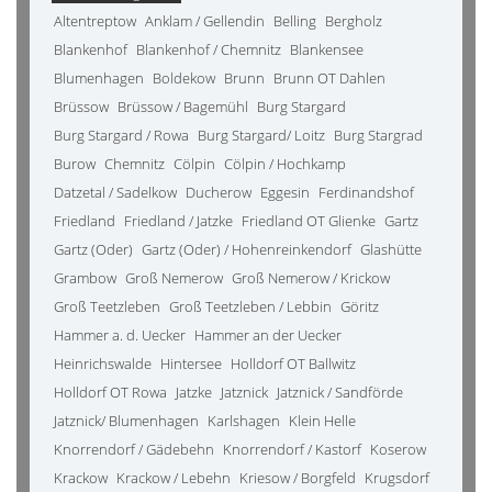
Altentreptow
Anklam / Gellendin
Belling
Bergholz
Blankenhof
Blankenhof / Chemnitz
Blankensee
Blumenhagen
Boldekow
Brunn
Brunn OT Dahlen
Brüssow
Brüssow / Bagemühl
Burg Stargard
Burg Stargard / Rowa
Burg Stargard/ Loitz
Burg Stargrad
Burow
Chemnitz
Cölpin
Cölpin / Hochkamp
Datzetal / Sadelkow
Ducherow
Eggesin
Ferdinandshof
Friedland
Friedland / Jatzke
Friedland OT Glienke
Gartz
Gartz (Oder)
Gartz (Oder) / Hohenreinkendorf
Glashütte
Grambow
Groß Nemerow
Groß Nemerow / Krickow
Groß Teetzleben
Groß Teetzleben / Lebbin
Göritz
Hammer a. d. Uecker
Hammer an der Uecker
Heinrichswalde
Hintersee
Holldorf OT Ballwitz
Holldorf OT Rowa
Jatzke
Jatznick
Jatznick / Sandförde
Jatznick/ Blumenhagen
Karlshagen
Klein Helle
Knorrendorf / Gädebehn
Knorrendorf / Kastorf
Koserow
Krackow
Krackow / Lebehn
Kriesow / Borgfeld
Krugsdorf