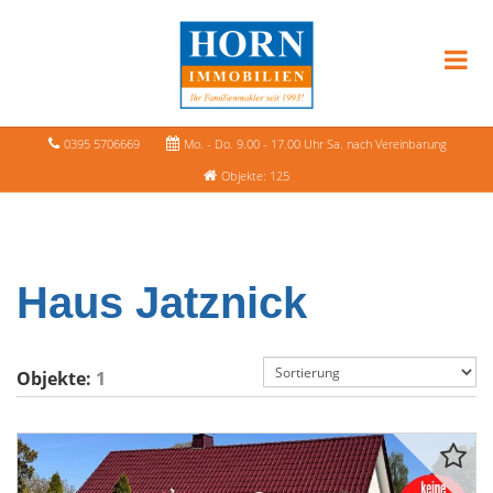
0395 5706669
Mo. - Do. 9.00 - 17.00 Uhr Sa. nach Vereinbarung
Objekte: 125
Haus Jatznick
Objekte:
1