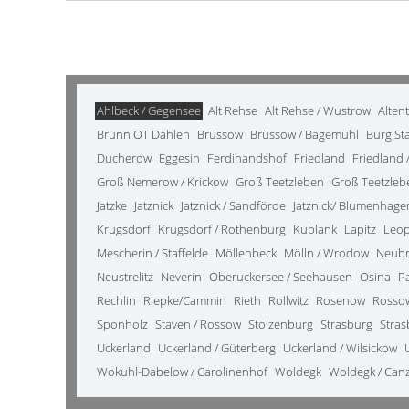
Ahlbeck / Gegensee
Alt Rehse
Alt Rehse / Wustrow
Alten
Brunn OT Dahlen
Brüssow
Brüssow / Bagemühl
Burg St
Ducherow
Eggesin
Ferdinandshof
Friedland
Friedland /
Groß Nemerow / Krickow
Groß Teetzleben
Groß Teetzleb
Jatzke
Jatznick
Jatznick / Sandförde
Jatznick/ Blumenhage
Krugsdorf
Krugsdorf / Rothenburg
Kublank
Lapitz
Leo
Mescherin / Staffelde
Möllenbeck
Mölln / Wrodow
Neub
Neustrelitz
Neverin
Oberuckersee / Seehausen
Osina
P
Rechlin
Riepke/Cammin
Rieth
Rollwitz
Rosenow
Rosso
Sponholz
Staven / Rossow
Stolzenburg
Strasburg
Stras
Uckerland
Uckerland / Güterberg
Uckerland / Wilsickow
Wokuhl-Dabelow / Carolinenhof
Woldegk
Woldegk / Can