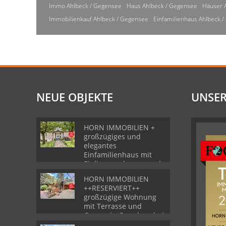
Immo Ahlbeck / Gegensee
Haus Ahlbeck / Gegensee
Häuser 
Immobilienkauf Ahlbeck / Gegensee
Einfamilienhaus Ahlbeck 
NEUE OBJEKTE
UNSER
HORN IMMOBILIEN +
großzügiges und
elegantes
Einfamilienhaus mit
Einliegerwohnung und
Garage in Gartz
HORN IMMOBILIEN
++RESERVIERT++
großzügige Wohnung
mit Terrasse und
Garage in Grambow bei
Löcknitz