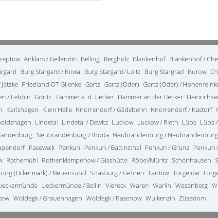
treptow
Anklam / Gellendin
Belling
Bergholz
Blankenhof
Blankenhof / Ch
argard
Burg Stargard / Rowa
Burg Stargard/ Loitz
Burg Stargrad
Burow
Ch
 Jatzke
Friedland OT Glienke
Gartz
Gartz (Oder)
Gartz (Oder) / Hohenrein
en / Lebbin
Göritz
Hammer a. d. Uecker
Hammer an der Uecker
Heinrichsw
n
Karlshagen
Klein Helle
Knorrendorf / Gädebehn
Knorrendorf / Kastorf
poldshagen
Lindetal
Lindetal / Dewitz
Luckow
Luckow / Rieth
Lübs
Lübs /
randenburg
Neubrandenburg / Broda
Neubrandenburg / Neubrandenburg
apendorf
Pasewalk
Penkun
Penkun / Battinsthal
Penkun / Grünz
Penkun /
w
Rothemühl
Rothenklempenow / Glashütte
Röbel/Müritz
Schönhausen
burg (Uckermark) / Neuensund
Strasburg / Gehren
Tantow
Torgelow
Torg
Ueckermünde
Ueckermünde / Bellin
Viereck
Waren
Warlin
Wesenberg
W
zow
Woldegk / Grauenhagen
Woldegk / Pasenow
Wulkenzin
Züsedom