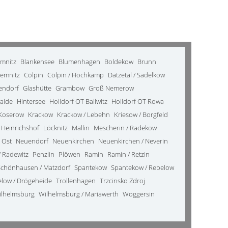
emnitz
Blankensee
Blumenhagen
Boldekow
Brunn
emnitz
Cölpin
Cölpin / Hochkamp
Datzetal / Sadelkow
kendorf
Glashütte
Grambow
Groß Nemerow
alde
Hintersee
Holldorf OT Ballwitz
Holldorf OT Rowa
Koserow
Krackow
Krackow / Lebehn
Kriesow / Borgfeld
 Heinrichshof
Löcknitz
Mallin
Mescherin / Radekow
 Ost
Neuendorf
Neuenkirchen
Neuenkirchen / Neverin
 Radewitz
Penzlin
Plöwen
Ramin
Ramin / Retzin
Schönhausen / Matzdorf
Spantekow
Spantekow / Rebelow
elow / Drögeheide
Trollenhagen
Trzcinsko Zdroj
ilhelmsburg
Wilhelmsburg / Mariawerth
Woggersin