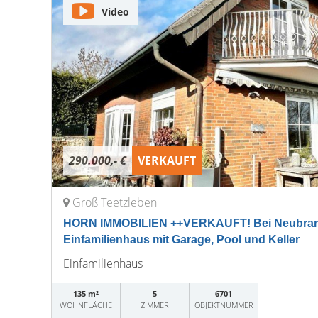
Video
290.000,- €
VERKAUFT
Groß Teetzleben
HORN IMMOBILIEN ++VERKAUFT! Bei Neubran
Einfamilienhaus mit Garage, Pool und Keller
Einfamilienhaus
135 m²
5
6701
WOHNFLÄCHE
ZIMMER
OBJEKTNUMMER