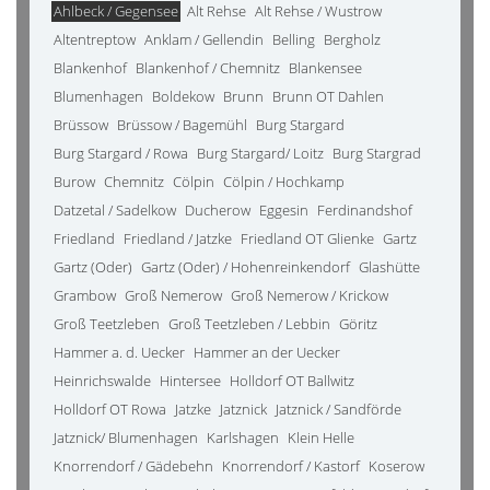
Ahlbeck / Gegensee
Alt Rehse
Alt Rehse / Wustrow
Altentreptow
Anklam / Gellendin
Belling
Bergholz
Blankenhof
Blankenhof / Chemnitz
Blankensee
Blumenhagen
Boldekow
Brunn
Brunn OT Dahlen
Brüssow
Brüssow / Bagemühl
Burg Stargard
Burg Stargard / Rowa
Burg Stargard/ Loitz
Burg Stargrad
Burow
Chemnitz
Cölpin
Cölpin / Hochkamp
Datzetal / Sadelkow
Ducherow
Eggesin
Ferdinandshof
Friedland
Friedland / Jatzke
Friedland OT Glienke
Gartz
Gartz (Oder)
Gartz (Oder) / Hohenreinkendorf
Glashütte
Grambow
Groß Nemerow
Groß Nemerow / Krickow
Groß Teetzleben
Groß Teetzleben / Lebbin
Göritz
Hammer a. d. Uecker
Hammer an der Uecker
Heinrichswalde
Hintersee
Holldorf OT Ballwitz
Holldorf OT Rowa
Jatzke
Jatznick
Jatznick / Sandförde
Jatznick/ Blumenhagen
Karlshagen
Klein Helle
Knorrendorf / Gädebehn
Knorrendorf / Kastorf
Koserow