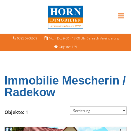
0395 5706669
Mo. - Do. 9.00 - 17.00 Uhr Sa. nach Vereinbarung
Objekte: 125
Immobilie Mescherin /
Radekow
Objekte:
1