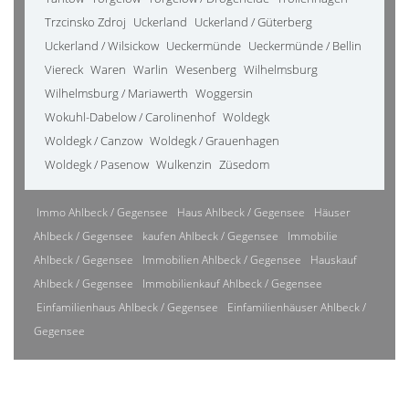
Trzcinsko Zdroj
Uckerland
Uckerland / Güterberg
Uckerland / Wilsickow
Ueckermünde
Ueckermünde / Bellin
Viereck
Waren
Warlin
Wesenberg
Wilhelmsburg
Wilhelmsburg / Mariawerth
Woggersin
Wokuhl-Dabelow / Carolinenhof
Woldegk
Woldegk / Canzow
Woldegk / Grauenhagen
Woldegk / Pasenow
Wulkenzin
Züsedom
Immo Ahlbeck / Gegensee
Haus Ahlbeck / Gegensee
Häuser
Ahlbeck / Gegensee
kaufen Ahlbeck / Gegensee
Immobilie
Ahlbeck / Gegensee
Immobilien Ahlbeck / Gegensee
Hauskauf
Ahlbeck / Gegensee
Immobilienkauf Ahlbeck / Gegensee
Einfamilienhaus Ahlbeck / Gegensee
Einfamilienhäuser Ahlbeck /
Gegensee