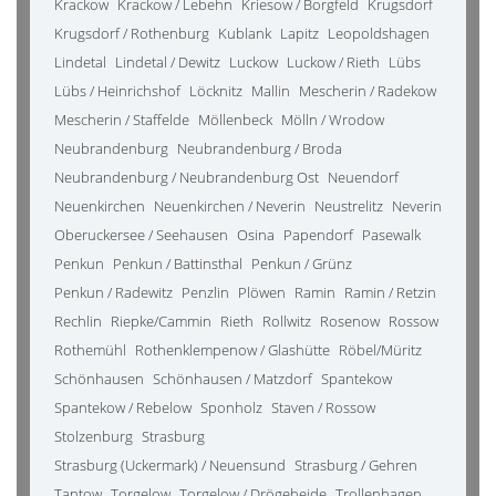
Krackow
Krackow / Lebehn
Kriesow / Borgfeld
Krugsdorf
Krugsdorf / Rothenburg
Kublank
Lapitz
Leopoldshagen
Lindetal
Lindetal / Dewitz
Luckow
Luckow / Rieth
Lübs
Lübs / Heinrichshof
Löcknitz
Mallin
Mescherin / Radekow
Mescherin / Staffelde
Möllenbeck
Mölln / Wrodow
Neubrandenburg
Neubrandenburg / Broda
Neubrandenburg / Neubrandenburg Ost
Neuendorf
Neuenkirchen
Neuenkirchen / Neverin
Neustrelitz
Neverin
Oberuckersee / Seehausen
Osina
Papendorf
Pasewalk
Penkun
Penkun / Battinsthal
Penkun / Grünz
Penkun / Radewitz
Penzlin
Plöwen
Ramin
Ramin / Retzin
Rechlin
Riepke/Cammin
Rieth
Rollwitz
Rosenow
Rossow
Rothemühl
Rothenklempenow / Glashütte
Röbel/Müritz
Schönhausen
Schönhausen / Matzdorf
Spantekow
Spantekow / Rebelow
Sponholz
Staven / Rossow
Stolzenburg
Strasburg
Strasburg (Uckermark) / Neuensund
Strasburg / Gehren
Tantow
Torgelow
Torgelow / Drögeheide
Trollenhagen