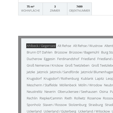
75 m²
3
7499
WOHNFLÄCHE
ZIMMER
OBJEKTNUMMER
Ahlbeck / Gegensee
Alt Rehse
Alt Rehse / Wustrow
Alten
Brunn OT Dahlen
Brüssow
Brüssow / Bagemühl
Burg St
Ducherow
Eggesin
Ferdinandshof
Friedland
Friedland /
Groß Nemerow / Krickow
Groß Teetzleben
Groß Teetzleb
Jatzke
Jatznick
Jatznick / Sandförde
Jatznick/ Blumenhage
Krugsdorf
Krugsdorf / Rothenburg
Kublank
Lapitz
Leo
Mescherin / Staffelde
Möllenbeck
Mölln / Wrodow
Neub
Neustrelitz
Neverin
Oberuckersee / Seehausen
Osina
P
Rechlin
Riepke/Cammin
Rieth
Rollwitz
Rosenow
Rosso
Sponholz
Staven / Rossow
Stolzenburg
Strasburg
Stras
Uckerland
Uckerland / Güterberg
Uckerland / Wilsickow