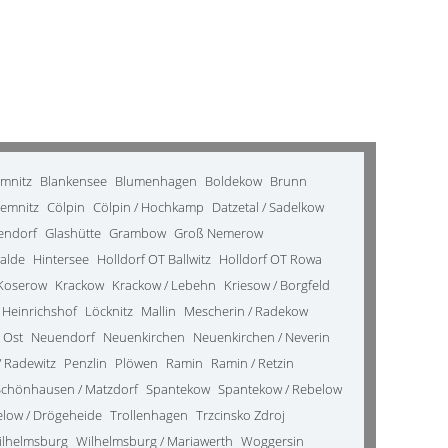
emnitz
Blankensee
Blumenhagen
Boldekow
Brunn
emnitz
Cölpin
Cölpin / Hochkamp
Datzetal / Sadelkow
kendorf
Glashütte
Grambow
Groß Nemerow
alde
Hintersee
Holldorf OT Ballwitz
Holldorf OT Rowa
Koserow
Krackow
Krackow / Lebehn
Kriesow / Borgfeld
 Heinrichshof
Löcknitz
Mallin
Mescherin / Radekow
 Ost
Neuendorf
Neuenkirchen
Neuenkirchen / Neverin
 Radewitz
Penzlin
Plöwen
Ramin
Ramin / Retzin
Schönhausen / Matzdorf
Spantekow
Spantekow / Rebelow
elow / Drögeheide
Trollenhagen
Trzcinsko Zdroj
ilhelmsburg
Wilhelmsburg / Mariawerth
Woggersin