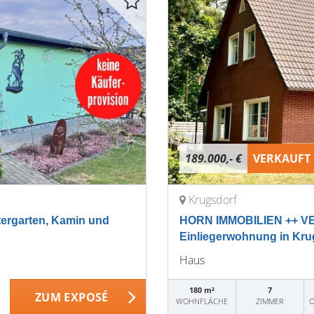
189.000,- €
VERKAUFT
Krugsdorf
ergarten, Kamin und
HORN IMMOBILIEN ++ VE
Einliegerwohnung in Kru
Haus
180 m²
7
ZUM EXPOSÉ
WOHNFLÄCHE
ZIMMER
O