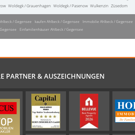
zow
Woldegk / Grauenhagen
Woldegk / Pasenow
Wulkenzin
Züsedom
Ahlbeck / Gegensee
kaufen Ahlbeck / Gegensee
Immobilie Ahlbeck / Gegensee
/ Gegensee
Einfamilienhäuser Ahlbeck / Gegensee
E PARTNER & AUSZEICHNUNGEN