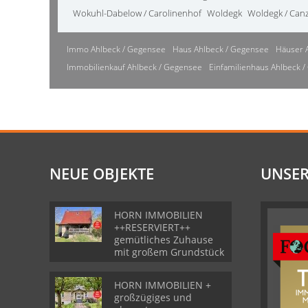
Wokuhl-Dabelow / Carolinenhof
Woldegk
Woldegk / Can
Immo Ahlbeck / Gegensee
Haus Ahlbeck / Gegensee
Häuser 
Immobilienkauf Ahlbeck / Gegensee
Einfamilienhaus Ahlbeck 
NEUE OBJEKTE
UNSER
HORN IMMOBILIEN
++RESERVIERT++
gemütliches Zuhause
mit großem Grundstück
HORN IMMOBILIEN +
großzügiges und