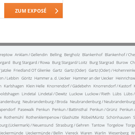
ZUM EXPOSÉ
treptow
Anklam / Gellendin
Belling
Bergholz
Blankenhof
Blankenhof / Ch
argard
Burg Stargard / Rowa
Burg Stargard/ Loitz
Burg Stargrad
Burow
Ch
 Jatzke
Friedland OT Glienke
Gartz
Gartz (Oder)
Gartz (Oder) / Hohenrein
en / Lebbin
Göritz
Hammer a. d. Uecker
Hammer an der Uecker
Heinrichsw
n
Karlshagen
Klein Helle
Knorrendorf / Gädebehn
Knorrendorf / Kastorf
poldshagen
Lindetal
Lindetal / Dewitz
Luckow
Luckow / Rieth
Lübs
Lübs /
randenburg
Neubrandenburg / Broda
Neubrandenburg / Neubrandenburg
apendorf
Pasewalk
Penkun
Penkun / Battinsthal
Penkun / Grünz
Penkun /
w
Rothemühl
Rothenklempenow / Glashütte
Röbel/Müritz
Schönhausen
burg (Uckermark) / Neuensund
Strasburg / Gehren
Tantow
Torgelow
Torg
Ueckermünde
Ueckermünde / Bellin
Viereck
Waren
Warlin
Wesenberg
W