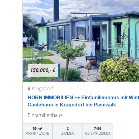
150.000,- €
Krugsdorf
HORN IMMOBILIEN ++ Einfamilienhaus mit Wint
Gästehaus in Krugsdorf bei Pasewalk
Einfamilienhaus
55 m²
2
7495
WOHNFLÄCHE
ZIMMER
OBJEKTNUMMER