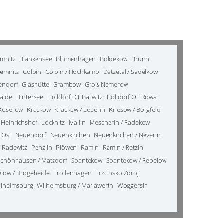
emnitz
Blankensee
Blumenhagen
Boldekow
Brunn
emnitz
Cölpin
Cölpin / Hochkamp
Datzetal / Sadelkow
kendorf
Glashütte
Grambow
Groß Nemerow
alde
Hintersee
Holldorf OT Ballwitz
Holldorf OT Rowa
Koserow
Krackow
Krackow / Lebehn
Kriesow / Borgfeld
 Heinrichshof
Löcknitz
Mallin
Mescherin / Radekow
 Ost
Neuendorf
Neuenkirchen
Neuenkirchen / Neverin
 Radewitz
Penzlin
Plöwen
Ramin
Ramin / Retzin
Schönhausen / Matzdorf
Spantekow
Spantekow / Rebelow
elow / Drögeheide
Trollenhagen
Trzcinsko Zdroj
ilhelmsburg
Wilhelmsburg / Mariawerth
Woggersin