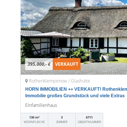
395.000,- €
VERKAUFT
Rothenklempenow / Glashütte
HORN IMMOBILIEN ++ VERKAUFT! Rothenklempe
Immobilie großes Grundstück und viele Extras
Einfamilienhaus
130 m²
3
6711
WOHNFLÄCHE
ZIMMER
OBJEKTNUMMER