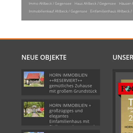
Immo Ahlbeck / Gegensee
Haus Ahlbeck / Gegensee
Häuser 
Immobilienkauf Ahlbeck / Gegensee
Einfamilienhaus Ahlbeck 
NEUE OBJEKTE
UNSER
HORN IMMOBILIEN
++RESERVIERT++
gemütliches Zuhause
mit großem Grundstück
HORN IMMOBILIEN +
großzügiges und
elegantes
Einfamilienhaus mit
Einliegerwohnung und
Garage in Gartz