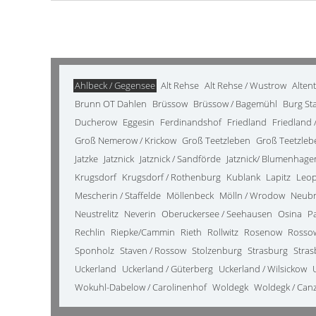
Ahlbeck / Gegensee
Alt Rehse
Alt Rehse / Wustrow
Alten
Brunn OT Dahlen
Brüssow
Brüssow / Bagemühl
Burg St
Ducherow
Eggesin
Ferdinandshof
Friedland
Friedland /
Groß Nemerow / Krickow
Groß Teetzleben
Groß Teetzleb
Jatzke
Jatznick
Jatznick / Sandförde
Jatznick/ Blumenhage
Krugsdorf
Krugsdorf / Rothenburg
Kublank
Lapitz
Leo
Mescherin / Staffelde
Möllenbeck
Mölln / Wrodow
Neub
Neustrelitz
Neverin
Oberuckersee / Seehausen
Osina
P
Rechlin
Riepke/Cammin
Rieth
Rollwitz
Rosenow
Rosso
Sponholz
Staven / Rossow
Stolzenburg
Strasburg
Stras
Uckerland
Uckerland / Güterberg
Uckerland / Wilsickow
Wokuhl-Dabelow / Carolinenhof
Woldegk
Woldegk / Can