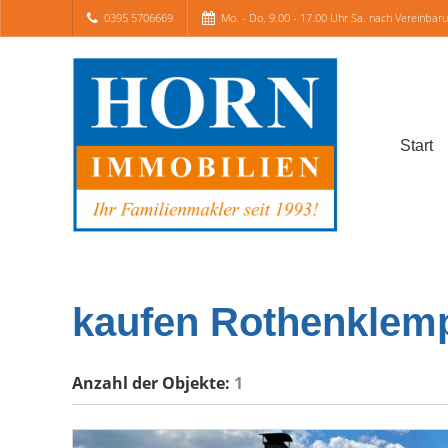
0395 5706669
Mo. - Do. 9.00 - 17.00 Uhr Sa. nach Vereinbar
Start
kaufen Rothenklemp
Anzahl der
Objekte:
1