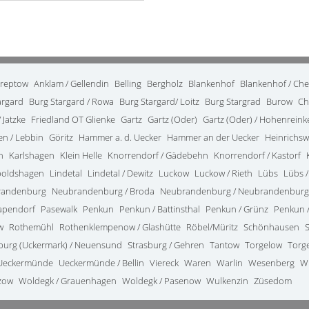
treptow
Anklam / Gellendin
Belling
Bergholz
Blankenhof
Blankenhof / Ch
argard
Burg Stargard / Rowa
Burg Stargard/ Loitz
Burg Stargrad
Burow
Ch
 Jatzke
Friedland OT Glienke
Gartz
Gartz (Oder)
Gartz (Oder) / Hohenrein
en / Lebbin
Göritz
Hammer a. d. Uecker
Hammer an der Uecker
Heinrichsw
n
Karlshagen
Klein Helle
Knorrendorf / Gädebehn
Knorrendorf / Kastorf
poldshagen
Lindetal
Lindetal / Dewitz
Luckow
Luckow / Rieth
Lübs
Lübs /
randenburg
Neubrandenburg / Broda
Neubrandenburg / Neubrandenburg
apendorf
Pasewalk
Penkun
Penkun / Battinsthal
Penkun / Grünz
Penkun /
w
Rothemühl
Rothenklempenow / Glashütte
Röbel/Müritz
Schönhausen
burg (Uckermark) / Neuensund
Strasburg / Gehren
Tantow
Torgelow
Torg
Ueckermünde
Ueckermünde / Bellin
Viereck
Waren
Warlin
Wesenberg
W
zow
Woldegk / Grauenhagen
Woldegk / Pasenow
Wulkenzin
Züsedom