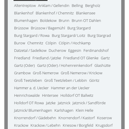
Altentreptow
Anklam / Gellendin
Belling
Bergholz
Blankenhof
Blankenhof / Chemnitz
Blankensee
Blumenhagen
Boldekow
Brunn
Brunn OT Dahlen
Brüssow
Brüssow / Bagemühl
Burg Stargard
Burg Stargard / Rowa
Burg Stargard/ Loitz
Burg Stargrad
Burow
Chemnitz
Cölpin
Cölpin / Hochkamp
Datzetal / Sadelkow
Ducherow
Eggesin
Ferdinandshof
Friedland
Friedland / Jatzke
Friedland OT Glienke
Gartz
Gartz (Oder)
Gartz (Oder) / Hohenreinkendorf
Glashütte
Grambow
Groß Nemerow
Groß Nemerow / Krickow
Groß Teetzleben
Groß Teetzleben / Lebbin
Göritz
Hammer a. d. Uecker
Hammer an der Uecker
Heinrichswalde
Hintersee
Holldorf OT Ballwitz
Holldorf OT Rowa
Jatzke
Jatznick
Jatznick / Sandförde
Jatznick/ Blumenhagen
Karlshagen
Klein Helle
Knorrendorf / Gädebehn
Knorrendorf / Kastorf
Koserow
Krackow
Krackow / Lebehn
Kriesow / Borgfeld
Krugsdorf