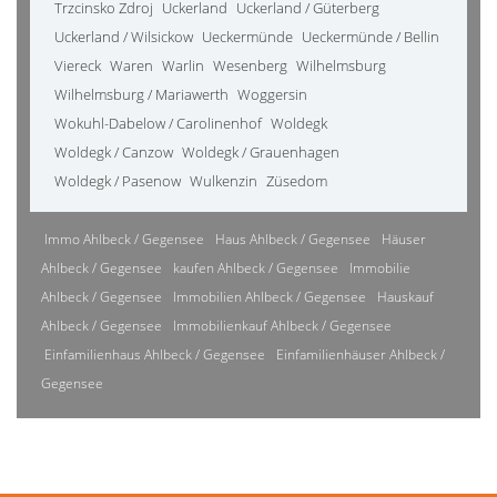
Trzcinsko Zdroj
Uckerland
Uckerland / Güterberg
Uckerland / Wilsickow
Ueckermünde
Ueckermünde / Bellin
Viereck
Waren
Warlin
Wesenberg
Wilhelmsburg
Wilhelmsburg / Mariawerth
Woggersin
Wokuhl-Dabelow / Carolinenhof
Woldegk
Woldegk / Canzow
Woldegk / Grauenhagen
Woldegk / Pasenow
Wulkenzin
Züsedom
Immo Ahlbeck / Gegensee
Haus Ahlbeck / Gegensee
Häuser
Ahlbeck / Gegensee
kaufen Ahlbeck / Gegensee
Immobilie
Ahlbeck / Gegensee
Immobilien Ahlbeck / Gegensee
Hauskauf
Ahlbeck / Gegensee
Immobilienkauf Ahlbeck / Gegensee
Einfamilienhaus Ahlbeck / Gegensee
Einfamilienhäuser Ahlbeck /
Gegensee