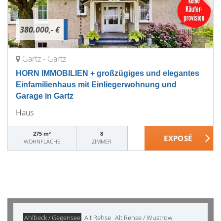
380.000,- €
Gartz - Gartz
HORN IMMOBILIEN + großzügiges und elegantes
Einfamilienhaus mit Einliegerwohnung und
Garage in Gartz
Haus
275 m²
8
WOHNFLÄCHE
ZIMMER
Ahlbeck / Gegensee
Alt Rehse
Alt Rehse / Wustrow