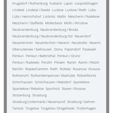
Krugsdorf / Rothenburg
Kublank
Lapitz
Leopoldshagen
Lindetal
Lindetal / Dewitz
Luckow
Luckow / Rieth
Lübs
Lübs / Heinrichshof
Löcknitz
Mallin
Mescherin / Radekow
Mescherin / Staffelde
Möllenbeck
Mölln / Wrodow
Neubrandenburg
Neubrandenburg / Broda
Neubrandenburg / Neubrandenburg Ost
Neuendorf
Neuenkirchen
Neuenkirchen / Neverin
Neustrelitz
Neverin
Oberuckersee / Seehausen
Osina
Papendorf
Pasewalk
Penkun
Penkun / Battinsthal
Penkun / Grünz
Penkun / Radewitz
Penzlin
Plöwen
Ramin
Ramin / Retzin
Rechlin
Riepke/Cammin
Rieth
Rollwitz
Rosenow
Rossow
Rothemühl
Rothenklempenow / Glashütte
Röbel/Müritz
Schönhausen
Schönhausen / Matzdorf
Spantekow
Spantekow / Rebelow
Sponholz
Staven / Rossow
Stolzenburg
Strasburg
Strasburg (Uckermark) / Neuensund
Strasburg / Gehren
Tantow
Torgelow
Torgelow / Drögeheide
Trollenhagen