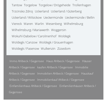
Tantow
Torgelow
Torgelow / Drögeheide
Trollenhagen
Trzcinsko Zdroj
Uckerland
Uckerland / Güterberg
Uckerland / Wilsickow
Ueckermünde
Ueckermünde / Bellin
Viereck
Waren
Warlin
Wesenberg
Wilhelmsburg
Wilhelmsburg / Mariawerth
Woggersin
Wokuhl-Dabelow / Carolinenhof
Woldegk
Woldegk / Canzow
Woldegk / Grauenhagen
Woldegk / Pasenow
Wulkenzin
Züsedom
Immo Ahlbeck / Gegensee
Haus Ahlbeck / Gegensee
Häuser
Ahlbeck / Gegensee
kaufen Ahlbeck / Gegensee
Immobilie
Ahlbeck / Gegensee
Immobilien Ahlbeck / Gegensee
Hauskauf
Ahlbeck / Gegensee
Immobilienkauf Ahlbeck / Gegensee
Einfamilienhaus Ahlbeck / Gegensee
Einfamilienhäuser Ahlbeck /
Gegensee