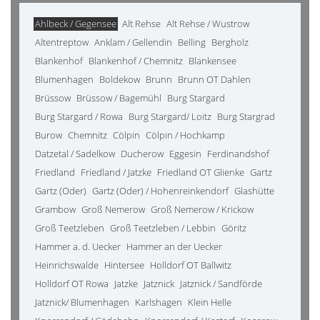
Ahlbeck / Gegensee
Alt Rehse
Alt Rehse / Wustrow
Altentreptow
Anklam / Gellendin
Belling
Bergholz
Blankenhof
Blankenhof / Chemnitz
Blankensee
Blumenhagen
Boldekow
Brunn
Brunn OT Dahlen
Brüssow
Brüssow / Bagemühl
Burg Stargard
Burg Stargard / Rowa
Burg Stargard/ Loitz
Burg Stargrad
Burow
Chemnitz
Cölpin
Cölpin / Hochkamp
Datzetal / Sadelkow
Ducherow
Eggesin
Ferdinandshof
Friedland
Friedland / Jatzke
Friedland OT Glienke
Gartz
Gartz (Oder)
Gartz (Oder) / Hohenreinkendorf
Glashütte
Grambow
Groß Nemerow
Groß Nemerow / Krickow
Groß Teetzleben
Groß Teetzleben / Lebbin
Göritz
Hammer a. d. Uecker
Hammer an der Uecker
Heinrichswalde
Hintersee
Holldorf OT Ballwitz
Holldorf OT Rowa
Jatzke
Jatznick
Jatznick / Sandförde
Jatznick/ Blumenhagen
Karlshagen
Klein Helle