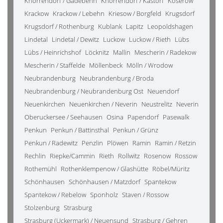
Knorrendorf / Gädebehn
Knorrendorf / Kastorf
Koserow
Krackow
Krackow / Lebehn
Kriesow / Borgfeld
Krugsdorf
Krugsdorf / Rothenburg
Kublank
Lapitz
Leopoldshagen
Lindetal
Lindetal / Dewitz
Luckow
Luckow / Rieth
Lübs
Lübs / Heinrichshof
Löcknitz
Mallin
Mescherin / Radekow
Mescherin / Staffelde
Möllenbeck
Mölln / Wrodow
Neubrandenburg
Neubrandenburg / Broda
Neubrandenburg / Neubrandenburg Ost
Neuendorf
Neuenkirchen
Neuenkirchen / Neverin
Neustrelitz
Neverin
Oberuckersee / Seehausen
Osina
Papendorf
Pasewalk
Penkun
Penkun / Battinsthal
Penkun / Grünz
Penkun / Radewitz
Penzlin
Plöwen
Ramin
Ramin / Retzin
Rechlin
Riepke/Cammin
Rieth
Rollwitz
Rosenow
Rossow
Rothemühl
Rothenklempenow / Glashütte
Röbel/Müritz
Schönhausen
Schönhausen / Matzdorf
Spantekow
Spantekow / Rebelow
Sponholz
Staven / Rossow
Stolzenburg
Strasburg
Strasburg (Uckermark) / Neuensund
Strasburg / Gehren