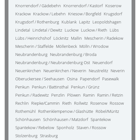
Knorrendorf / Gädebehn
Knorrendorf / Kastorf
Koserow
Krackow
Krackow / Lebehn
Kriesow / Borgfeld
Krugsdorf
Krugsdorf / Rothenburg
Kublank
Lapitz
Leopoldshagen
Lindetal
Lindetal / Dewitz
Luckow
Luckow / Rieth
Lübs
Lübs / Heinrichshof
Löcknitz
Mallin
Mescherin / Radekow
Mescherin / Staffelde
Möllenbeck
Mölln / Wrodow
Neubrandenburg
Neubrandenburg / Broda
Neubrandenburg / Neubrandenburg Ost
Neuendorf
Neuenkirchen
Neuenkirchen / Neverin
Neustrelitz
Neverin
Oberuckersee / Seehausen
Osina
Papendorf
Pasewalk
Penkun
Penkun / Battinsthal
Penkun / Grünz
Penkun / Radewitz
Penzlin
Plöwen
Ramin
Ramin / Retzin
Rechlin
Riepke/Cammin
Rieth
Rollwitz
Rosenow
Rossow
Rothemühl
Rothenklempenow / Glashütte
Röbel/Müritz
Schönhausen
Schönhausen / Matzdorf
Spantekow
Spantekow / Rebelow
Sponholz
Staven / Rossow
Stolzenburg
Strasburg