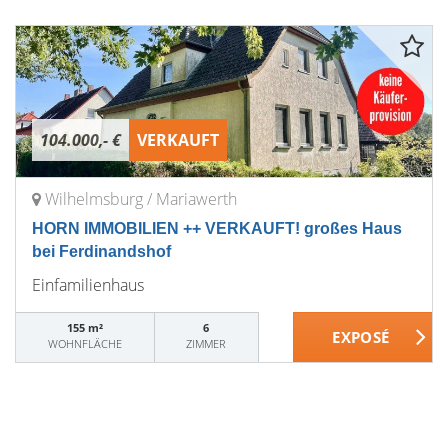
104.000,- €
VERKAUFT
Wilhelmsburg / Mariawerth
HORN IMMOBILIEN ++ VERKAUFT! großes Haus
bei Ferdinandshof
Einfamilienhaus
155 m²
6
WOHNFLÄCHE
ZIMMER