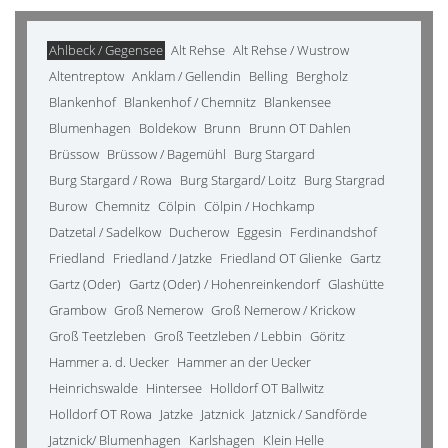
Ahlbeck / Gegensee
Alt Rehse
Alt Rehse / Wustrow
Altentreptow
Anklam / Gellendin
Belling
Bergholz
Blankenhof
Blankenhof / Chemnitz
Blankensee
Blumenhagen
Boldekow
Brunn
Brunn OT Dahlen
Brüssow
Brüssow / Bagemühl
Burg Stargard
Burg Stargard / Rowa
Burg Stargard/ Loitz
Burg Stargrad
Burow
Chemnitz
Cölpin
Cölpin / Hochkamp
Datzetal / Sadelkow
Ducherow
Eggesin
Ferdinandshof
Friedland
Friedland / Jatzke
Friedland OT Glienke
Gartz
Gartz (Oder)
Gartz (Oder) / Hohenreinkendorf
Glashütte
Grambow
Groß Nemerow
Groß Nemerow / Krickow
Groß Teetzleben
Groß Teetzleben / Lebbin
Göritz
Hammer a. d. Uecker
Hammer an der Uecker
Heinrichswalde
Hintersee
Holldorf OT Ballwitz
Holldorf OT Rowa
Jatzke
Jatznick
Jatznick / Sandförde
Jatznick/ Blumenhagen
Karlshagen
Klein Helle