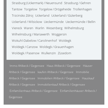
Strasburg (Uckermark) / Neuensund
Strasburg / Gehren
Tantow
Torgelow
Torgelow / Drögeheide
Trollenhagen
Trzcinsko Zdroj
Uckerland
Uckerland / Güterberg
Uckerland / Wilsickow
Ueckermünde
Ueckermünde / Bellin
Viereck
Waren
Warlin
Wesenberg
Wilhelmsburg
Wilhelmsburg / Mariawerth
Woggersin
Wokuhl-Dabelow / Carolinenhof
Woldegk
Woldegk / Canzow
Woldegk / Grauenhagen
Woldegk / Pasenow
Wulkenzin
Züsedom
Immo Ahlbeck / Gegensee
Haus Ahlbeck / Gegensee
Häuser
Ahlbeck / Gegensee
kaufen Ahlbeck / Gegensee
Immobilie
Ahlbeck / Gegensee
Immobilien Ahlbeck / Gegensee
Hauskauf
Ahlbeck / Gegensee
Immobilienkauf Ahlbeck / Gegensee
Einfamilienhaus Ahlbeck / Gegensee
Einfamilienhäuser Ahlbeck /
Gegensee