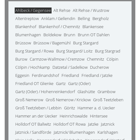
Ahlbeck / Gegensee
Alt Rehse
Alt Rehse / Wustrow
Altentreptow
Anklam / Gellendin
Belling
Bergholz
Blankenhof
Blankenhof / Chemnitz
Blankensee
Blumenhagen
Boldekow
Brunn
Brunn OT Dahlen
Brüssow
Brüssow / Bagemühl
Burg Stargard
Burg Stargard / Rowa
Burg Stargard/ Loitz
Burg Stargrad
Burow
Carmzow-Wallmow / Cremzow
Chemnitz
Cölpin
Cölpin / Hochkamp
Datzetal / Sadelkow
Ducherow
Eggesin
Ferdinandshof
Friedland
Friedland / Jatzke
Friedland OT Glienke
Gartz
Gartz (Oder)
Gartz (Oder) / Hohenreinkendorf
Glashütte
Grambow
Groß Nemerow
Groß Nemerow / Krickow
Groß Teetzleben
Groß Teetzleben / Lebbin
Göritz
Hammer a. d. Uecker
Hammer an der Uecker
Heinrichswalde
Hintersee
Holldorf OT Ballwitz
Holldorf OT Rowa
Jatzke
Jatznick
Jatznick / Sandförde
Jatznick/ Blumenhagen
Karlshagen