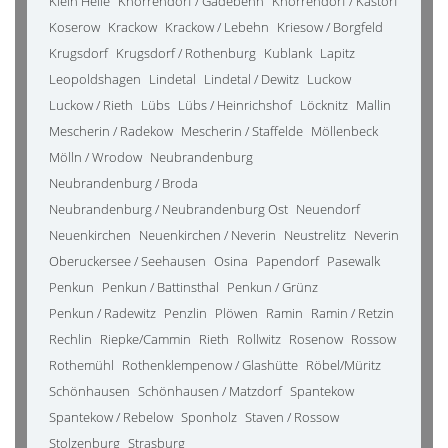
Klein Helle
Knorrendorf / Gädebehn
Knorrendorf / Kastorf
Koserow
Krackow
Krackow / Lebehn
Kriesow / Borgfeld
Krugsdorf
Krugsdorf / Rothenburg
Kublank
Lapitz
Leopoldshagen
Lindetal
Lindetal / Dewitz
Luckow
Luckow / Rieth
Lübs
Lübs / Heinrichshof
Löcknitz
Mallin
Mescherin / Radekow
Mescherin / Staffelde
Möllenbeck
Mölln / Wrodow
Neubrandenburg
Neubrandenburg / Broda
Neubrandenburg / Neubrandenburg Ost
Neuendorf
Neuenkirchen
Neuenkirchen / Neverin
Neustrelitz
Neverin
Oberuckersee / Seehausen
Osina
Papendorf
Pasewalk
Penkun
Penkun / Battinsthal
Penkun / Grünz
Penkun / Radewitz
Penzlin
Plöwen
Ramin
Ramin / Retzin
Rechlin
Riepke/Cammin
Rieth
Rollwitz
Rosenow
Rossow
Rothemühl
Rothenklempenow / Glashütte
Röbel/Müritz
Schönhausen
Schönhausen / Matzdorf
Spantekow
Spantekow / Rebelow
Sponholz
Staven / Rossow
Stolzenburg
Strasburg