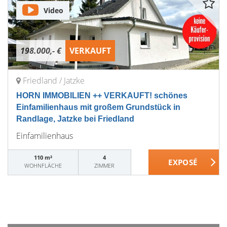
Video
198.000,- €
VERKAUFT
Friedland / Jatzke
HORN IMMOBILIEN ++ VERKAUFT! schönes
Einfamilienhaus mit großem Grundstück in
Randlage, Jatzke bei Friedland
Einfamilienhaus
110 m²
4
WOHNFLÄCHE
ZIMMER