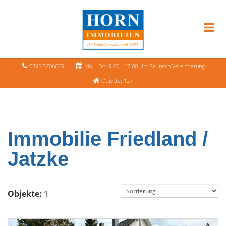
0395 5706669
Mo. - Do. 9.00 - 17.00 Uhr Sa. nach Vereinbarung
Objekte: 127
Immobilie Friedland /
Jatzke
Objekte:
1