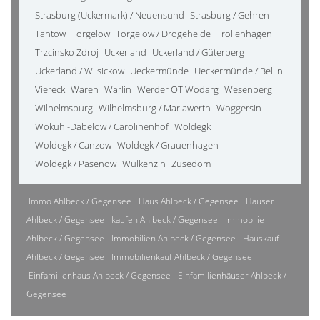
Strasburg (Uckermark) / Neuensund
Strasburg / Gehren
Tantow
Torgelow
Torgelow / Drögeheide
Trollenhagen
Trzcinsko Zdroj
Uckerland
Uckerland / Güterberg
Uckerland / Wilsickow
Ueckermünde
Ueckermünde / Bellin
Viereck
Waren
Warlin
Werder OT Wodarg
Wesenberg
Wilhelmsburg
Wilhelmsburg / Mariawerth
Woggersin
Wokuhl-Dabelow / Carolinenhof
Woldegk
Woldegk / Canzow
Woldegk / Grauenhagen
Woldegk / Pasenow
Wulkenzin
Züsedom
Immo Ahlbeck / Gegensee
Haus Ahlbeck / Gegensee
Häuser
Ahlbeck / Gegensee
kaufen Ahlbeck / Gegensee
Immobilie
Ahlbeck / Gegensee
Immobilien Ahlbeck / Gegensee
Hauskauf
Ahlbeck / Gegensee
Immobilienkauf Ahlbeck / Gegensee
Einfamilienhaus Ahlbeck / Gegensee
Einfamilienhäuser Ahlbeck /
Gegensee