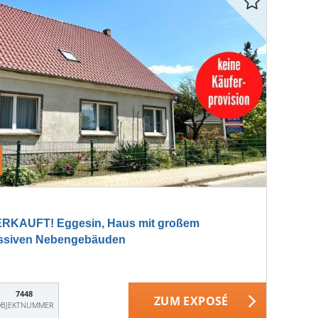
RKAUFT! Eggesin, Haus mit großem
assiven Nebengebäuden
7448
ZUM EXPOSÉ
BJEKTNUMMER