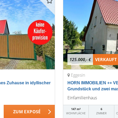
125.000,- €
VERKAUFT
Eggesin
 Zuhause in idyllischer
HORN IMMOBILIEN ++ VE
Grundstück und zwei m
Einfamilienhaus
147 m²
6
ZUM EXPOSÉ
WOHNFLÄCHE
ZIMMER
O