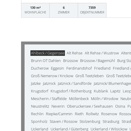
130 m²
6
7359
WOHNFLÄCHE
ZIMMER
OBJEKTNUMMER
Ahlbeck / Gegensee
Alt Rehse
Alt Rehse / Wustrow
Alten
Brunn OT Dahlen
Brüssow
Brüssow / Bagemühl
Burg St
Ducherow
Eggesin
Ferdinandshof
Friedland
Friedland /
Groß Nemerow / Krickow
Groß Teetzleben
Groß Teetzleb
Jatzke
Jatznick
Jatznick / Sandförde
Jatznick/ Blumenhage
Krugsdorf
Krugsdorf / Rothenburg
Kublank
Lapitz
Leo
Mescherin / Staffelde
Möllenbeck
Mölln / Wrodow
Neub
Neustrelitz
Neverin
Oberuckersee / Seehausen
Osina
P
Rechlin
Riepke/Cammin
Rieth
Rollwitz
Rosenow
Rosso
Sponholz
Staven / Rossow
Stolzenburg
Strasburg
Stras
Uckerland
Uckerland / Güterberg
Uckerland / Wilsickow