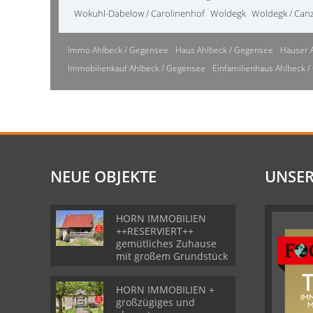
Wokuhl-Dabelow / Carolinenhof
Woldegk
Woldegk / Can
Immo Ahlbeck / Gegensee
Haus Ahlbeck / Gegensee
Häuser 
Immobilienkauf Ahlbeck / Gegensee
Einfamilienhaus Ahlbeck 
NEUE OBJEKTE
UNSER
HORN IMMOBILIEN
++RESERVIERT++
gemütliches Zuhause
mit großem Grundstück
HORN IMMOBILIEN +
großzügiges und