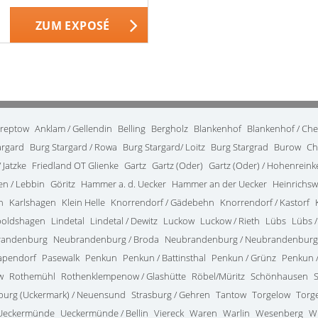
ZUM EXPOSÉ
treptow
Anklam / Gellendin
Belling
Bergholz
Blankenhof
Blankenhof / Ch
argard
Burg Stargard / Rowa
Burg Stargard/ Loitz
Burg Stargrad
Burow
Ch
 Jatzke
Friedland OT Glienke
Gartz
Gartz (Oder)
Gartz (Oder) / Hohenrein
en / Lebbin
Göritz
Hammer a. d. Uecker
Hammer an der Uecker
Heinrichsw
n
Karlshagen
Klein Helle
Knorrendorf / Gädebehn
Knorrendorf / Kastorf
poldshagen
Lindetal
Lindetal / Dewitz
Luckow
Luckow / Rieth
Lübs
Lübs /
randenburg
Neubrandenburg / Broda
Neubrandenburg / Neubrandenburg
apendorf
Pasewalk
Penkun
Penkun / Battinsthal
Penkun / Grünz
Penkun /
w
Rothemühl
Rothenklempenow / Glashütte
Röbel/Müritz
Schönhausen
burg (Uckermark) / Neuensund
Strasburg / Gehren
Tantow
Torgelow
Torg
Ueckermünde
Ueckermünde / Bellin
Viereck
Waren
Warlin
Wesenberg
W