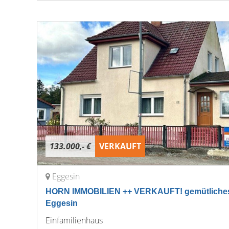
133.000,- €
VERKAUFT
Eggesin
HORN IMMOBILIEN ++ VERKAUFT! gemütliches 
Eggesin
Einfamilienhaus