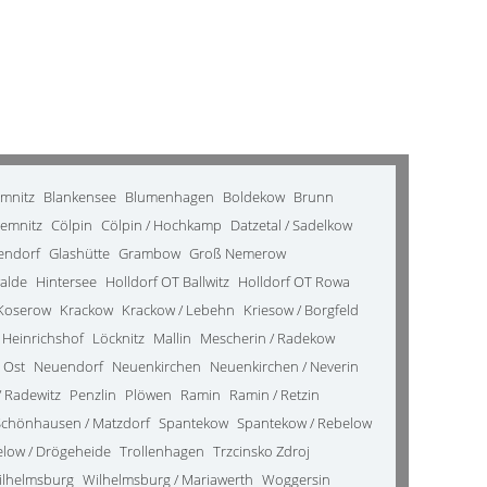
emnitz
Blankensee
Blumenhagen
Boldekow
Brunn
emnitz
Cölpin
Cölpin / Hochkamp
Datzetal / Sadelkow
kendorf
Glashütte
Grambow
Groß Nemerow
alde
Hintersee
Holldorf OT Ballwitz
Holldorf OT Rowa
Koserow
Krackow
Krackow / Lebehn
Kriesow / Borgfeld
 Heinrichshof
Löcknitz
Mallin
Mescherin / Radekow
 Ost
Neuendorf
Neuenkirchen
Neuenkirchen / Neverin
 Radewitz
Penzlin
Plöwen
Ramin
Ramin / Retzin
Schönhausen / Matzdorf
Spantekow
Spantekow / Rebelow
elow / Drögeheide
Trollenhagen
Trzcinsko Zdroj
ilhelmsburg
Wilhelmsburg / Mariawerth
Woggersin