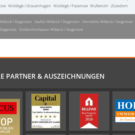
zow
Woldegk / Grauenhagen
Woldegk / Pasenow
Wulkenzin
Züsedom
Ahlbeck / Gegensee
kaufen Ahlbeck / Gegensee
Immobilie Ahlbeck / Gegensee
/ Gegensee
Einfamilienhäuser Ahlbeck / Gegensee
E PARTNER & AUSZEICHNUNGEN