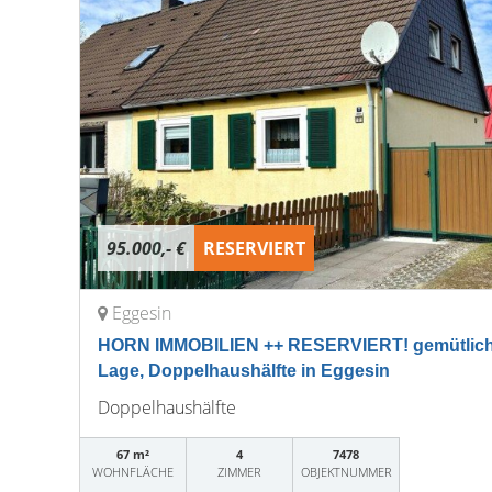
95.000,- €
RESERVIERT
Eggesin
HORN IMMOBILIEN ++ RESERVIERT! gemütliches
Lage, Doppelhaushälfte in Eggesin
Doppelhaushälfte
67 m²
4
7478
WOHNFLÄCHE
ZIMMER
OBJEKTNUMMER