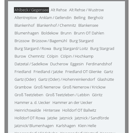
Ahlbeck / Gegensee
Alt Rehse
Alt Rehse / Wustrow
Altentreptow
Anklam / Gellendin
Belling
Bergholz
Blankenhof
Blankenhof / Chemnitz
Blankensee
Blumenhagen
Boldekow
Brunn
Brunn OT Dahlen
Brüssow
Brüssow / Bagemühl
Burg Stargard
Burg Stargard / Rowa
Burg Stargard/ Loitz
Burg Stargrad
Burow
Chemnitz
Cölpin
Cölpin / Hochkamp
Datzetal / Sadelkow
Ducherow
Eggesin
Ferdinandshof
Friedland
Friedland / Jatzke
Friedland OT Glienke
Gartz
Gartz (Oder)
Gartz (Oder) / Hohenreinkendorf
Glashütte
Grambow
Groß Nemerow
Groß Nemerow / Krickow
Groß Teetzleben
Groß Teetzleben / Lebbin
Göritz
Hammer a. d. Uecker
Hammer an der Uecker
Heinrichswalde
Hintersee
Holldorf OT Ballwitz
Holldorf OT Rowa
Jatzke
Jatznick
Jatznick / Sandförde
Jatznick/ Blumenhagen
Karlshagen
Klein Helle