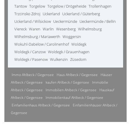
Tantow
Torgelow
Torgelow / Drögeheide
Trollenhagen
Trzcinsko Zdroj
Uckerland
Uckerland / Güterberg
Uckerland / Wilsickow
Ueckermünde
Ueckermünde / Bellin
Viereck
Waren
Warlin
Wesenberg
Wilhelmsburg
Wilhelmsburg / Mariawerth
Woggersin
Wokuhl-Dabelow / Carolinenhof
Woldegk
Woldegk / Canzow
Woldegk / Grauenhagen
Woldegk / Pasenow
Wulkenzin
Züsedom
Immo Ahlbeck / Gegensee
Haus Ahlbeck / Gegensee
Häuser
Ahlbeck / Gegensee
kaufen Ahlbeck / Gegensee
Immobilie
Ahlbeck / Gegensee
Immobilien Ahlbeck / Gegensee
Hauskauf
Ahlbeck / Gegensee
Immobilienkauf Ahlbeck / Gegensee
Einfamilienhaus Ahlbeck / Gegensee
Einfamilienhäuser Ahlbeck /
Gegensee