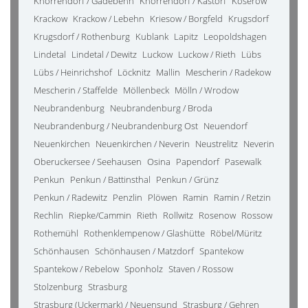
Knorrendorf / Gädebehn
Knorrendorf / Kastorf
Koserow
Krackow
Krackow / Lebehn
Kriesow / Borgfeld
Krugsdorf
Krugsdorf / Rothenburg
Kublank
Lapitz
Leopoldshagen
Lindetal
Lindetal / Dewitz
Luckow
Luckow / Rieth
Lübs
Lübs / Heinrichshof
Löcknitz
Mallin
Mescherin / Radekow
Mescherin / Staffelde
Möllenbeck
Mölln / Wrodow
Neubrandenburg
Neubrandenburg / Broda
Neubrandenburg / Neubrandenburg Ost
Neuendorf
Neuenkirchen
Neuenkirchen / Neverin
Neustrelitz
Neverin
Oberuckersee / Seehausen
Osina
Papendorf
Pasewalk
Penkun
Penkun / Battinsthal
Penkun / Grünz
Penkun / Radewitz
Penzlin
Plöwen
Ramin
Ramin / Retzin
Rechlin
Riepke/Cammin
Rieth
Rollwitz
Rosenow
Rossow
Rothemühl
Rothenklempenow / Glashütte
Röbel/Müritz
Schönhausen
Schönhausen / Matzdorf
Spantekow
Spantekow / Rebelow
Sponholz
Staven / Rossow
Stolzenburg
Strasburg
Strasburg (Uckermark) / Neuensund
Strasburg / Gehren