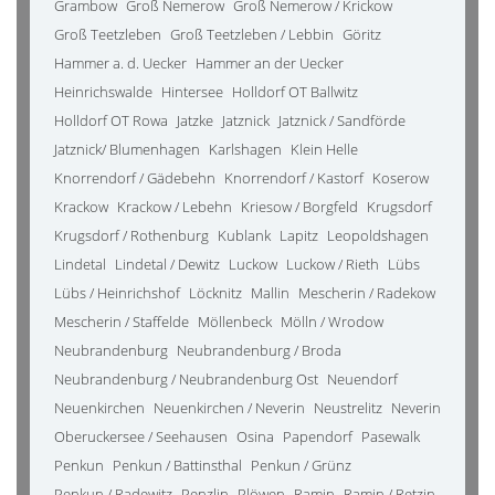
Grambow
Groß Nemerow
Groß Nemerow / Krickow
Groß Teetzleben
Groß Teetzleben / Lebbin
Göritz
Hammer a. d. Uecker
Hammer an der Uecker
Heinrichswalde
Hintersee
Holldorf OT Ballwitz
Holldorf OT Rowa
Jatzke
Jatznick
Jatznick / Sandförde
Jatznick/ Blumenhagen
Karlshagen
Klein Helle
Knorrendorf / Gädebehn
Knorrendorf / Kastorf
Koserow
Krackow
Krackow / Lebehn
Kriesow / Borgfeld
Krugsdorf
Krugsdorf / Rothenburg
Kublank
Lapitz
Leopoldshagen
Lindetal
Lindetal / Dewitz
Luckow
Luckow / Rieth
Lübs
Lübs / Heinrichshof
Löcknitz
Mallin
Mescherin / Radekow
Mescherin / Staffelde
Möllenbeck
Mölln / Wrodow
Neubrandenburg
Neubrandenburg / Broda
Neubrandenburg / Neubrandenburg Ost
Neuendorf
Neuenkirchen
Neuenkirchen / Neverin
Neustrelitz
Neverin
Oberuckersee / Seehausen
Osina
Papendorf
Pasewalk
Penkun
Penkun / Battinsthal
Penkun / Grünz
Penkun / Radewitz
Penzlin
Plöwen
Ramin
Ramin / Retzin