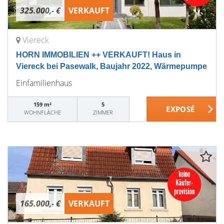
325.000,- €
VERKAUFT
Viereck
HORN IMMOBILIEN ++ VERKAUFT! Haus in
Viereck bei Pasewalk, Baujahr 2022, Wärmepumpe
Einfamilienhaus
159 m²
5
WOHNFLÄCHE
ZIMMER
165.000,- €
VERKAUFT