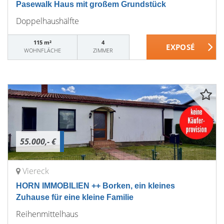
Pasewalk Haus mit großem Grundstück
Doppelhaushälfte
115 m²
4
WOHNFLÄCHE
ZIMMER
55.000,- €
Viereck
HORN IMMOBILIEN ++ Borken, ein kleines
Zuhause für eine kleine Familie
Reihenmittelhaus