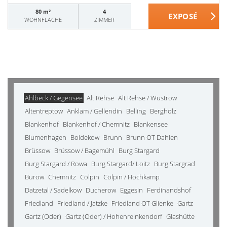
80 m²
4
WOHNFLÄCHE
ZIMMER
Ahlbeck / Gegensee
Alt Rehse
Alt Rehse / Wustrow
Altentreptow
Anklam / Gellendin
Belling
Bergholz
Blankenhof
Blankenhof / Chemnitz
Blankensee
Blumenhagen
Boldekow
Brunn
Brunn OT Dahlen
Brüssow
Brüssow / Bagemühl
Burg Stargard
Burg Stargard / Rowa
Burg Stargard/ Loitz
Burg Stargrad
Burow
Chemnitz
Cölpin
Cölpin / Hochkamp
Datzetal / Sadelkow
Ducherow
Eggesin
Ferdinandshof
Friedland
Friedland / Jatzke
Friedland OT Glienke
Gartz
Gartz (Oder)
Gartz (Oder) / Hohenreinkendorf
Glashütte