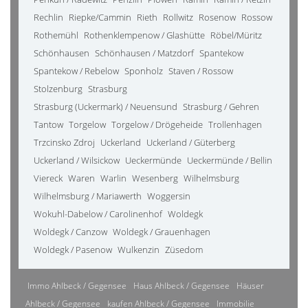
Rechlin
Riepke/Cammin
Rieth
Rollwitz
Rosenow
Rossow
Rothemühl
Rothenklempenow / Glashütte
Röbel/Müritz
Schönhausen
Schönhausen / Matzdorf
Spantekow
Spantekow / Rebelow
Sponholz
Staven / Rossow
Stolzenburg
Strasburg
Strasburg (Uckermark) / Neuensund
Strasburg / Gehren
Tantow
Torgelow
Torgelow / Drögeheide
Trollenhagen
Trzcinsko Zdroj
Uckerland
Uckerland / Güterberg
Uckerland / Wilsickow
Ueckermünde
Ueckermünde / Bellin
Viereck
Waren
Warlin
Wesenberg
Wilhelmsburg
Wilhelmsburg / Mariawerth
Woggersin
Wokuhl-Dabelow / Carolinenhof
Woldegk
Woldegk / Canzow
Woldegk / Grauenhagen
Woldegk / Pasenow
Wulkenzin
Züsedom
Immo Ahlbeck / Gegensee
Haus Ahlbeck / Gegensee
Häuser
Ahlbeck / Gegensee
kaufen Ahlbeck / Gegensee
Immobilie