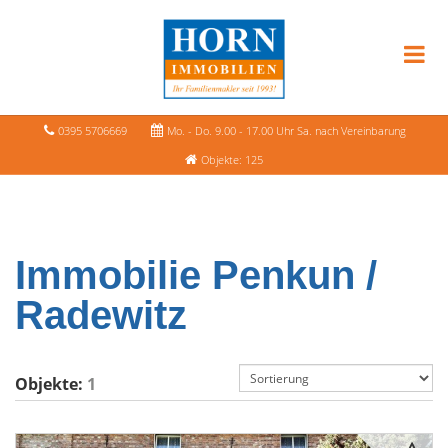
0395 5706669
Mo. - Do. 9.00 - 17.00 Uhr Sa. nach Vereinbarung
Objekte: 125
Immobilie Penkun /
Radewitz
Objekte:
1