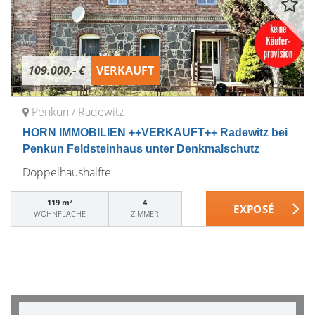
109.000,- €
VERKAUFT
Penkun / Radewitz
HORN IMMOBILIEN ++VERKAUFT++ Radewitz bei
Penkun Feldsteinhaus unter Denkmalschutz
Doppelhaushälfte
119 m²
4
WOHNFLÄCHE
ZIMMER