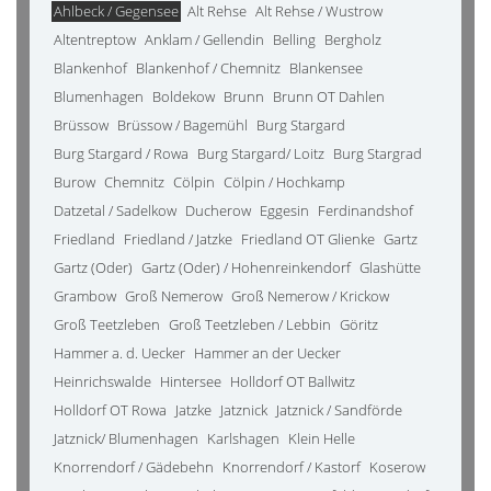
Ahlbeck / Gegensee
Alt Rehse
Alt Rehse / Wustrow
Altentreptow
Anklam / Gellendin
Belling
Bergholz
Blankenhof
Blankenhof / Chemnitz
Blankensee
Blumenhagen
Boldekow
Brunn
Brunn OT Dahlen
Brüssow
Brüssow / Bagemühl
Burg Stargard
Burg Stargard / Rowa
Burg Stargard/ Loitz
Burg Stargrad
Burow
Chemnitz
Cölpin
Cölpin / Hochkamp
Datzetal / Sadelkow
Ducherow
Eggesin
Ferdinandshof
Friedland
Friedland / Jatzke
Friedland OT Glienke
Gartz
Gartz (Oder)
Gartz (Oder) / Hohenreinkendorf
Glashütte
Grambow
Groß Nemerow
Groß Nemerow / Krickow
Groß Teetzleben
Groß Teetzleben / Lebbin
Göritz
Hammer a. d. Uecker
Hammer an der Uecker
Heinrichswalde
Hintersee
Holldorf OT Ballwitz
Holldorf OT Rowa
Jatzke
Jatznick
Jatznick / Sandförde
Jatznick/ Blumenhagen
Karlshagen
Klein Helle
Knorrendorf / Gädebehn
Knorrendorf / Kastorf
Koserow