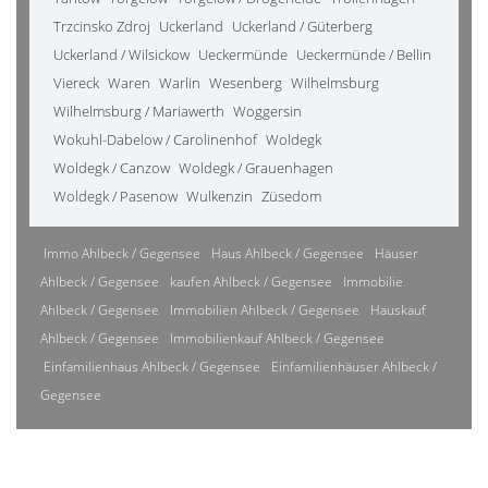
Trzcinsko Zdroj
Uckerland
Uckerland / Güterberg
Uckerland / Wilsickow
Ueckermünde
Ueckermünde / Bellin
Viereck
Waren
Warlin
Wesenberg
Wilhelmsburg
Wilhelmsburg / Mariawerth
Woggersin
Wokuhl-Dabelow / Carolinenhof
Woldegk
Woldegk / Canzow
Woldegk / Grauenhagen
Woldegk / Pasenow
Wulkenzin
Züsedom
Immo Ahlbeck / Gegensee
Haus Ahlbeck / Gegensee
Häuser
Ahlbeck / Gegensee
kaufen Ahlbeck / Gegensee
Immobilie
Ahlbeck / Gegensee
Immobilien Ahlbeck / Gegensee
Hauskauf
Ahlbeck / Gegensee
Immobilienkauf Ahlbeck / Gegensee
Einfamilienhaus Ahlbeck / Gegensee
Einfamilienhäuser Ahlbeck /
Gegensee