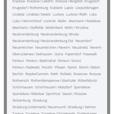
Krackow
Krackow / Lebehn
Kriesow / Borgfeld
Krugsdorf
Krugsdorf / Rothenburg
Kublank
Lapitz
Leopoldshagen
Lindetal
Lindetal / Dewitz
Luckow
Luckow / Rieth
Lübs
Lübs / Heinrichshof
Löcknitz
Mallin
Mescherin / Radekow
Mescherin / Staffelde
Möllenbeck
Mölln / Wrodow
Neubrandenburg
Neubrandenburg / Broda
Neubrandenburg / Neubrandenburg Ost
Neuendorf
Neuenkirchen
Neuenkirchen / Neverin
Neustrelitz
Neverin
Oberuckersee / Seehausen
Osina
Papendorf
Pasewalk
Penkun
Penkun / Battinsthal
Penkun / Grünz
Penkun / Radewitz
Penzlin
Plöwen
Ramin
Ramin / Retzin
Rechlin
Riepke/Cammin
Rieth
Rollwitz
Rosenow
Rossow
Rothemühl
Rothenklempenow / Glashütte
Röbel/Müritz
Schönhausen
Schönhausen / Matzdorf
Spantekow
Spantekow / Rebelow
Sponholz
Staven / Rossow
Stolzenburg
Strasburg
Strasburg (Uckermark) / Neuensund
Strasburg / Gehren
Tantow
Torgelow
Torgelow / Drögeheide
Trollenhagen