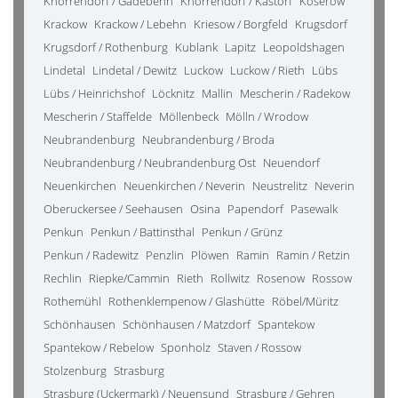
Knorrendorf / Gädebehn
Knorrendorf / Kastorf
Koserow
Krackow
Krackow / Lebehn
Kriesow / Borgfeld
Krugsdorf
Krugsdorf / Rothenburg
Kublank
Lapitz
Leopoldshagen
Lindetal
Lindetal / Dewitz
Luckow
Luckow / Rieth
Lübs
Lübs / Heinrichshof
Löcknitz
Mallin
Mescherin / Radekow
Mescherin / Staffelde
Möllenbeck
Mölln / Wrodow
Neubrandenburg
Neubrandenburg / Broda
Neubrandenburg / Neubrandenburg Ost
Neuendorf
Neuenkirchen
Neuenkirchen / Neverin
Neustrelitz
Neverin
Oberuckersee / Seehausen
Osina
Papendorf
Pasewalk
Penkun
Penkun / Battinsthal
Penkun / Grünz
Penkun / Radewitz
Penzlin
Plöwen
Ramin
Ramin / Retzin
Rechlin
Riepke/Cammin
Rieth
Rollwitz
Rosenow
Rossow
Rothemühl
Rothenklempenow / Glashütte
Röbel/Müritz
Schönhausen
Schönhausen / Matzdorf
Spantekow
Spantekow / Rebelow
Sponholz
Staven / Rossow
Stolzenburg
Strasburg
Strasburg (Uckermark) / Neuensund
Strasburg / Gehren