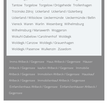
Tantow
Torgelow
Torgelow / Drögeheide
Trollenhagen
Trzcinsko Zdroj
Uckerland
Uckerland / Güterberg
Uckerland / Wilsickow
Ueckermünde
Ueckermünde / Bellin
Viereck
Waren
Warlin
Wesenberg
Wilhelmsburg
Wilhelmsburg / Mariawerth
Woggersin
Wokuhl-Dabelow / Carolinenhof
Woldegk
Woldegk / Canzow
Woldegk / Grauenhagen
Woldegk / Pasenow
Wulkenzin
Züsedom
Immo Ahlbeck / Gegensee
Haus Ahlbeck / Gegensee
Häuser
Ahlbeck / Gegensee
kaufen Ahlbeck / Gegensee
Immobilie
Ahlbeck / Gegensee
Immobilien Ahlbeck / Gegensee
Hauskauf
Ahlbeck / Gegensee
Immobilienkauf Ahlbeck / Gegensee
Einfamilienhaus Ahlbeck / Gegensee
Einfamilienhäuser Ahlbeck /
Gegensee