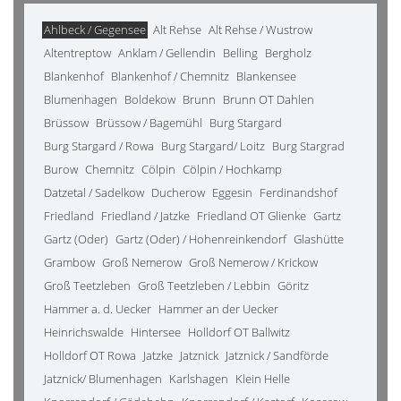
Ahlbeck / Gegensee
Alt Rehse
Alt Rehse / Wustrow
Altentreptow
Anklam / Gellendin
Belling
Bergholz
Blankenhof
Blankenhof / Chemnitz
Blankensee
Blumenhagen
Boldekow
Brunn
Brunn OT Dahlen
Brüssow
Brüssow / Bagemühl
Burg Stargard
Burg Stargard / Rowa
Burg Stargard/ Loitz
Burg Stargrad
Burow
Chemnitz
Cölpin
Cölpin / Hochkamp
Datzetal / Sadelkow
Ducherow
Eggesin
Ferdinandshof
Friedland
Friedland / Jatzke
Friedland OT Glienke
Gartz
Gartz (Oder)
Gartz (Oder) / Hohenreinkendorf
Glashütte
Grambow
Groß Nemerow
Groß Nemerow / Krickow
Groß Teetzleben
Groß Teetzleben / Lebbin
Göritz
Hammer a. d. Uecker
Hammer an der Uecker
Heinrichswalde
Hintersee
Holldorf OT Ballwitz
Holldorf OT Rowa
Jatzke
Jatznick
Jatznick / Sandförde
Jatznick/ Blumenhagen
Karlshagen
Klein Helle