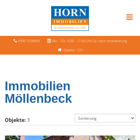
0395 5706669
Mo. - Do. 9.00 - 17.00 Uhr Sa. nach Vereinbarung
Objekte: 125
Immobilien
Möllenbeck
Objekte:
1