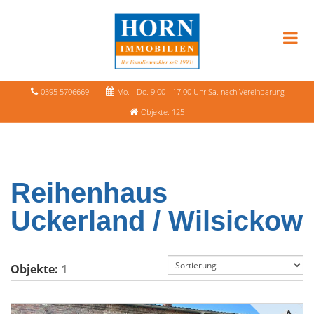
0395 5706669
Mo. - Do. 9.00 - 17.00 Uhr Sa. nach Vereinbarung
Objekte: 125
Reihenhaus
Uckerland / Wilsickow
Objekte:
1