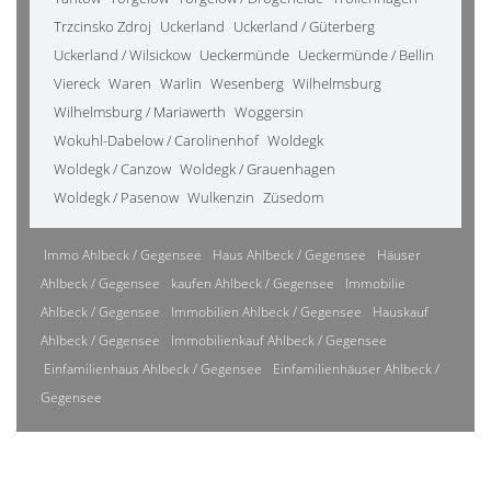
Trzcinsko Zdroj
Uckerland
Uckerland / Güterberg
Uckerland / Wilsickow
Ueckermünde
Ueckermünde / Bellin
Viereck
Waren
Warlin
Wesenberg
Wilhelmsburg
Wilhelmsburg / Mariawerth
Woggersin
Wokuhl-Dabelow / Carolinenhof
Woldegk
Woldegk / Canzow
Woldegk / Grauenhagen
Woldegk / Pasenow
Wulkenzin
Züsedom
Immo Ahlbeck / Gegensee
Haus Ahlbeck / Gegensee
Häuser
Ahlbeck / Gegensee
kaufen Ahlbeck / Gegensee
Immobilie
Ahlbeck / Gegensee
Immobilien Ahlbeck / Gegensee
Hauskauf
Ahlbeck / Gegensee
Immobilienkauf Ahlbeck / Gegensee
Einfamilienhaus Ahlbeck / Gegensee
Einfamilienhäuser Ahlbeck /
Gegensee