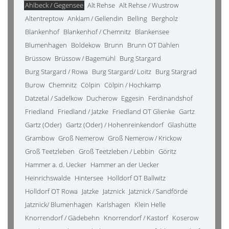
Ahlbeck / Gegensee
Alt Rehse
Alt Rehse / Wustrow
Altentreptow
Anklam / Gellendin
Belling
Bergholz
Blankenhof
Blankenhof / Chemnitz
Blankensee
Blumenhagen
Boldekow
Brunn
Brunn OT Dahlen
Brüssow
Brüssow / Bagemühl
Burg Stargard
Burg Stargard / Rowa
Burg Stargard/ Loitz
Burg Stargrad
Burow
Chemnitz
Cölpin
Cölpin / Hochkamp
Datzetal / Sadelkow
Ducherow
Eggesin
Ferdinandshof
Friedland
Friedland / Jatzke
Friedland OT Glienke
Gartz
Gartz (Oder)
Gartz (Oder) / Hohenreinkendorf
Glashütte
Grambow
Groß Nemerow
Groß Nemerow / Krickow
Groß Teetzleben
Groß Teetzleben / Lebbin
Göritz
Hammer a. d. Uecker
Hammer an der Uecker
Heinrichswalde
Hintersee
Holldorf OT Ballwitz
Holldorf OT Rowa
Jatzke
Jatznick
Jatznick / Sandförde
Jatznick/ Blumenhagen
Karlshagen
Klein Helle
Knorrendorf / Gädebehn
Knorrendorf / Kastorf
Koserow