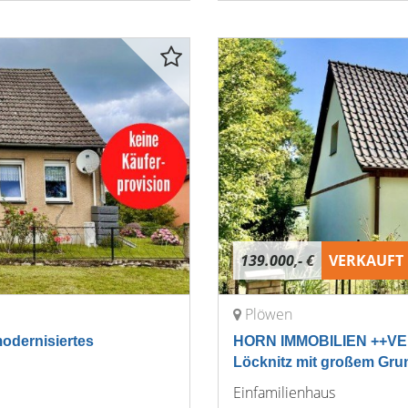
139.000,- €
VERKAUFT
Plöwen
dernisiertes
HORN IMMOBILIEN ++VER
Löcknitz mit großem Gru
Einfamilienhaus