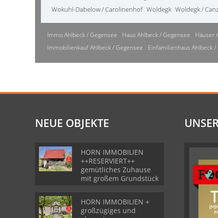
Wokuhl-Dabelow / Carolinenhof
Woldegk
Woldegk / Can
Immo Ahlbeck / Gegensee
Haus Ahlbeck / Gegensee
Häuser 
Immobilienkauf Ahlbeck / Gegensee
Einfamilienhaus Ahlbeck 
NEUE OBJEKTE
UNSER
HORN IMMOBILIEN
++RESERVIERT++
gemütliches Zuhause
mit großem Grundstück
HORN IMMOBILIEN +
großzügiges und