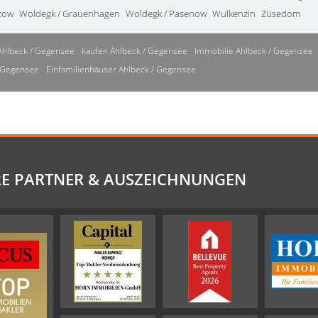
zow
Woldegk / Grauenhagen
Woldegk / Pasenow
Wulkenzin
Züsedom
Ahlbeck / Gegensee
kaufen Ahlbeck / Gegensee
Immobilie Ahlbeck / Gegensee
/ Gegensee
Einfamilienhäuser Ahlbeck / Gegensee
E PARTNER & AUSZEICHNUNGEN