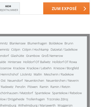
6634
ZUM EXPOSÉ
BJEKTNUMMER
emnitz
Blankensee
Blumenhagen
Boldekow
Brunn
emnitz
Cölpin
Cölpin / Hochkamp
Datzetal / Sadelkow
kendorf
Glashütte
Grambow
Groß Nemerow
alde
Hintersee
Holldorf OT Ballwitz
Holldorf OT Rowa
Koserow
Krackow
Krackow / Lebehn
Kriesow / Borgfeld
 Heinrichshof
Löcknitz
Mallin
Mescherin / Radekow
 Ost
Neuendorf
Neuenkirchen
Neuenkirchen / Neverin
 Radewitz
Penzlin
Plöwen
Ramin
Ramin / Retzin
Schönhausen / Matzdorf
Spantekow
Spantekow / Rebelow
elow / Drögeheide
Trollenhagen
Trzcinsko Zdroj
ilhelmsburg
Wilhelmsburg / Mariawerth
Woggersin