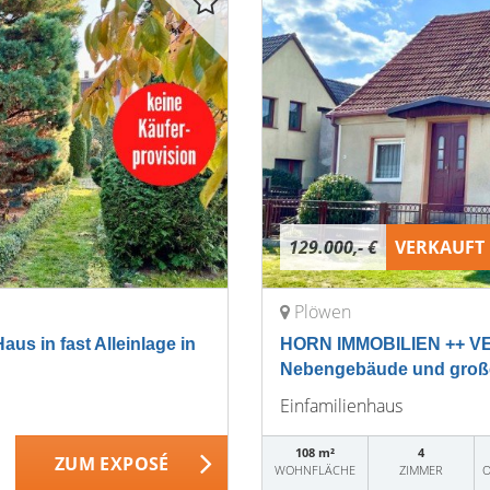
129.000,- €
VERKAUFT
Plöwen
 in fast Alleinlage in
HORN IMMOBILIEN ++ VER
Nebengebäude und groß
Einfamilienhaus
108 m²
4
ZUM EXPOSÉ
WOHNFLÄCHE
ZIMMER
O