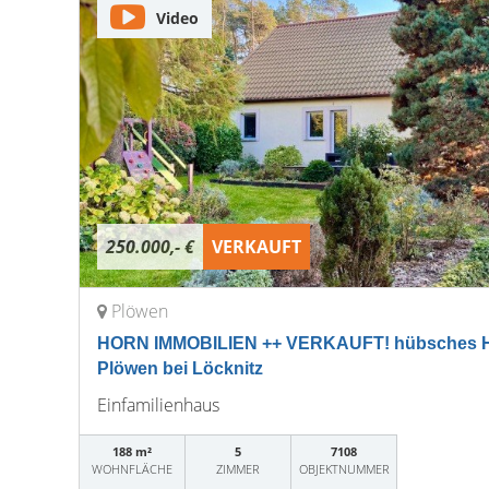
Video
250.000,- €
VERKAUFT
Plöwen
HORN IMMOBILIEN ++ VERKAUFT! hübsches Haus
Plöwen bei Löcknitz
Einfamilienhaus
188 m²
5
7108
WOHNFLÄCHE
ZIMMER
OBJEKTNUMMER