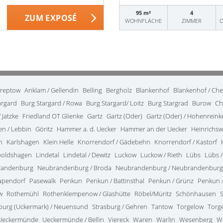
95 m²
4
ZUM EXPOSÉ
WOHNFLÄCHE
ZIMMER
O
treptow
Anklam / Gellendin
Belling
Bergholz
Blankenhof
Blankenhof / Ch
argard
Burg Stargard / Rowa
Burg Stargard/ Loitz
Burg Stargrad
Burow
Ch
 Jatzke
Friedland OT Glienke
Gartz
Gartz (Oder)
Gartz (Oder) / Hohenrein
en / Lebbin
Göritz
Hammer a. d. Uecker
Hammer an der Uecker
Heinrichsw
n
Karlshagen
Klein Helle
Knorrendorf / Gädebehn
Knorrendorf / Kastorf
poldshagen
Lindetal
Lindetal / Dewitz
Luckow
Luckow / Rieth
Lübs
Lübs /
randenburg
Neubrandenburg / Broda
Neubrandenburg / Neubrandenburg
apendorf
Pasewalk
Penkun
Penkun / Battinsthal
Penkun / Grünz
Penkun /
w
Rothemühl
Rothenklempenow / Glashütte
Röbel/Müritz
Schönhausen
burg (Uckermark) / Neuensund
Strasburg / Gehren
Tantow
Torgelow
Torg
Ueckermünde
Ueckermünde / Bellin
Viereck
Waren
Warlin
Wesenberg
W