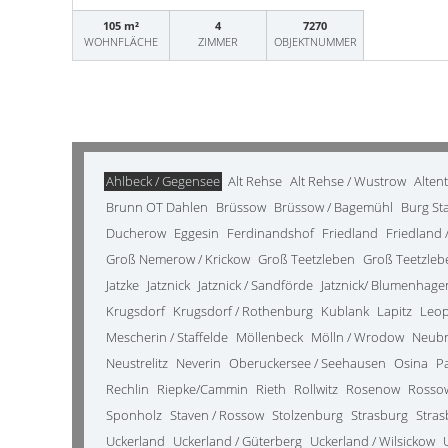
105 m²
4
7270
WOHNFLÄCHE
ZIMMER
OBJEKTNUMMER
Ahlbeck / Gegensee
Alt Rehse
Alt Rehse / Wustrow
Alten
Brunn OT Dahlen
Brüssow
Brüssow / Bagemühl
Burg St
Ducherow
Eggesin
Ferdinandshof
Friedland
Friedland /
Groß Nemerow / Krickow
Groß Teetzleben
Groß Teetzleb
Jatzke
Jatznick
Jatznick / Sandförde
Jatznick/ Blumenhage
Krugsdorf
Krugsdorf / Rothenburg
Kublank
Lapitz
Leo
Mescherin / Staffelde
Möllenbeck
Mölln / Wrodow
Neub
Neustrelitz
Neverin
Oberuckersee / Seehausen
Osina
P
Rechlin
Riepke/Cammin
Rieth
Rollwitz
Rosenow
Rosso
Sponholz
Staven / Rossow
Stolzenburg
Strasburg
Stras
Uckerland
Uckerland / Güterberg
Uckerland / Wilsickow