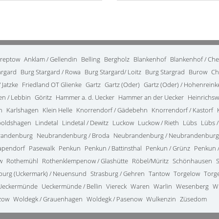
treptow
Anklam / Gellendin
Belling
Bergholz
Blankenhof
Blankenhof / Ch
argard
Burg Stargard / Rowa
Burg Stargard/ Loitz
Burg Stargrad
Burow
Ch
 Jatzke
Friedland OT Glienke
Gartz
Gartz (Oder)
Gartz (Oder) / Hohenrein
en / Lebbin
Göritz
Hammer a. d. Uecker
Hammer an der Uecker
Heinrichsw
n
Karlshagen
Klein Helle
Knorrendorf / Gädebehn
Knorrendorf / Kastorf
poldshagen
Lindetal
Lindetal / Dewitz
Luckow
Luckow / Rieth
Lübs
Lübs /
randenburg
Neubrandenburg / Broda
Neubrandenburg / Neubrandenburg
apendorf
Pasewalk
Penkun
Penkun / Battinsthal
Penkun / Grünz
Penkun /
w
Rothemühl
Rothenklempenow / Glashütte
Röbel/Müritz
Schönhausen
burg (Uckermark) / Neuensund
Strasburg / Gehren
Tantow
Torgelow
Torg
Ueckermünde
Ueckermünde / Bellin
Viereck
Waren
Warlin
Wesenberg
W
zow
Woldegk / Grauenhagen
Woldegk / Pasenow
Wulkenzin
Züsedom