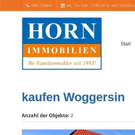
0395 5706669
Mo. - Do. 9.00 - 17.00 Uhr Sa. nach Vereinbar
Start
kaufen Woggersin
Anzahl der
Objekte:
2