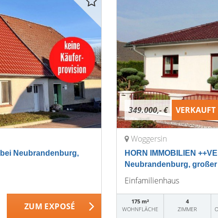
349.000,- €
VERKAUFT
Woggersin
bei Neubrandenburg,
HORN IMMOBILIEN ++VER
Neubrandenburg, großer
Einfamilienhaus
175 m²
4
ZUM EXPOSÉ
WOHNFLÄCHE
ZIMMER
O