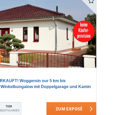
KAUFT! Woggersin nur 5 km bis
 Winkelbungalow mit Doppelgarage und Kamin
7228
ZUM EXPOSÉ
BJEKTNUMMER