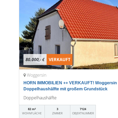
80.000,- €
VERKAUFT
Woggersin
HORN IMMOBILIEN ++ VERKAUFT! Woggersin 
Doppelhaushälfte mit großem Grundstück
Doppelhaushälfte
82 m²
3
7124
WOHNFLÄCHE
ZIMMER
OBJEKTNUMMER