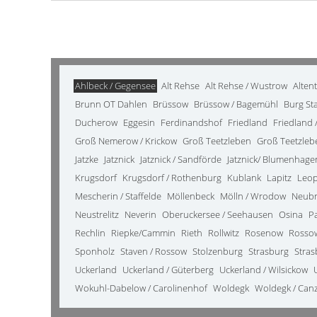
Ahlbeck / Gegensee
Alt Rehse
Alt Rehse / Wustrow
Alten
Brunn OT Dahlen
Brüssow
Brüssow / Bagemühl
Burg St
Ducherow
Eggesin
Ferdinandshof
Friedland
Friedland /
Groß Nemerow / Krickow
Groß Teetzleben
Groß Teetzleb
Jatzke
Jatznick
Jatznick / Sandförde
Jatznick/ Blumenhage
Krugsdorf
Krugsdorf / Rothenburg
Kublank
Lapitz
Leo
Mescherin / Staffelde
Möllenbeck
Mölln / Wrodow
Neub
Neustrelitz
Neverin
Oberuckersee / Seehausen
Osina
P
Rechlin
Riepke/Cammin
Rieth
Rollwitz
Rosenow
Rosso
Sponholz
Staven / Rossow
Stolzenburg
Strasburg
Stras
Uckerland
Uckerland / Güterberg
Uckerland / Wilsickow
Wokuhl-Dabelow / Carolinenhof
Woldegk
Woldegk / Can