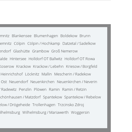
emnitz
Blankensee
Blumenhagen
Boldekow
Brunn
emnitz
Cölpin
Cölpin / Hochkamp
Datzetal / Sadelkow
kendorf
Glashütte
Grambow
Groß Nemerow
alde
Hintersee
Holldorf OT Ballwitz
Holldorf OT Rowa
Koserow
Krackow
Krackow / Lebehn
Kriesow / Borgfeld
 Heinrichshof
Löcknitz
Mallin
Mescherin / Radekow
 Ost
Neuendorf
Neuenkirchen
Neuenkirchen / Neverin
 Radewitz
Penzlin
Plöwen
Ramin
Ramin / Retzin
Schönhausen / Matzdorf
Spantekow
Spantekow / Rebelow
elow / Drögeheide
Trollenhagen
Trzcinsko Zdroj
ilhelmsburg
Wilhelmsburg / Mariawerth
Woggersin