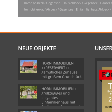
Immo Ahlbeck / Gegensee
Haus Ahlbeck / Gegensee
Häuser 
Immobilienkauf Ahlbeck / Gegensee
Einfamilienhaus Ahlbeck 
NEUE OBJEKTE
UNSER
HORN IMMOBILIEN
++RESERVIERT++
gemütliches Zuhause
mit großem Grundstück
HORN IMMOBILIEN +
großzügiges und
elegantes
Einfamilienhaus mit
Einliegerwohnung und
Garage in Gartz