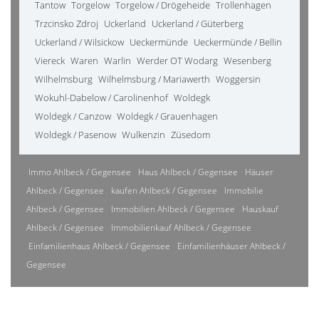
Tantow
Torgelow
Torgelow / Drögeheide
Trollenhagen
Trzcinsko Zdroj
Uckerland
Uckerland / Güterberg
Uckerland / Wilsickow
Ueckermünde
Ueckermünde / Bellin
Viereck
Waren
Warlin
Werder OT Wodarg
Wesenberg
Wilhelmsburg
Wilhelmsburg / Mariawerth
Woggersin
Wokuhl-Dabelow / Carolinenhof
Woldegk
Woldegk / Canzow
Woldegk / Grauenhagen
Woldegk / Pasenow
Wulkenzin
Züsedom
Immo Ahlbeck / Gegensee
Haus Ahlbeck / Gegensee
Häuser
Ahlbeck / Gegensee
kaufen Ahlbeck / Gegensee
Immobilie
Ahlbeck / Gegensee
Immobilien Ahlbeck / Gegensee
Hauskauf
Ahlbeck / Gegensee
Immobilienkauf Ahlbeck / Gegensee
Einfamilienhaus Ahlbeck / Gegensee
Einfamilienhäuser Ahlbeck /
Gegensee