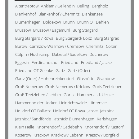
Altentreptow
Anklam / Gellendin
Belling
Bergholz
Blankenhof
Blankenhof / Chemnitz
Blankensee
Blumenhagen
Boldekow
Brunn
Brunn OT Dahlen
Brüssow
Brüssow / Bagemühl
Burg Stargard
Burg Stargard / Rowa
Burg Stargard/ Loitz
Burg Stargrad
Burow
Carmzow-Wallmow / Cremzow
Chemnitz
Cölpin
Cölpin / Hochkamp
Datzetal / Sadelkow
Ducherow
Eggesin
Ferdinandshof
Friedland
Friedland / Jatzke
Friedland OT Glienke
Gartz
Gartz (Oder)
Gartz (Oder) / Hohenreinkendorf
Glashütte
Grambow
Groß Nemerow
Groß Nemerow / Krickow
Groß Teetzleben
Groß Teetzleben / Lebbin
Göritz
Hammer a. d. Uecker
Hammer an der Uecker
Heinrichswalde
Hintersee
Holldorf OT Ballwitz
Holldorf OT Rowa
Jatzke
Jatznick
Jatznick / Sandförde
Jatznick/ Blumenhagen
Karlshagen
Klein Helle
Knorrendorf / Gädebehn
Knorrendorf / Kastorf
Koserow
Krackow
Krackow / Lebehn
Kriesow / Borgfeld