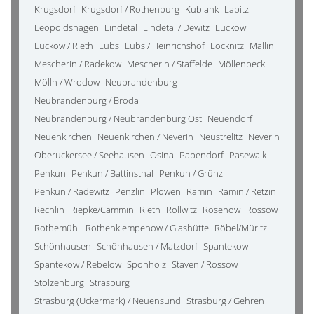
Krugsdorf
Krugsdorf / Rothenburg
Kublank
Lapitz
Leopoldshagen
Lindetal
Lindetal / Dewitz
Luckow
Luckow / Rieth
Lübs
Lübs / Heinrichshof
Löcknitz
Mallin
Mescherin / Radekow
Mescherin / Staffelde
Möllenbeck
Mölln / Wrodow
Neubrandenburg
Neubrandenburg / Broda
Neubrandenburg / Neubrandenburg Ost
Neuendorf
Neuenkirchen
Neuenkirchen / Neverin
Neustrelitz
Neverin
Oberuckersee / Seehausen
Osina
Papendorf
Pasewalk
Penkun
Penkun / Battinsthal
Penkun / Grünz
Penkun / Radewitz
Penzlin
Plöwen
Ramin
Ramin / Retzin
Rechlin
Riepke/Cammin
Rieth
Rollwitz
Rosenow
Rossow
Rothemühl
Rothenklempenow / Glashütte
Röbel/Müritz
Schönhausen
Schönhausen / Matzdorf
Spantekow
Spantekow / Rebelow
Sponholz
Staven / Rossow
Stolzenburg
Strasburg
Strasburg (Uckermark) / Neuensund
Strasburg / Gehren