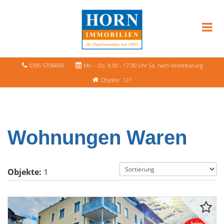
0395 5706669
Mo. - Do. 9.00 - 17.00 Uhr Sa. nach Vereinbarung
Objekte: 127
Wohnungen Waren
Objekte:
1