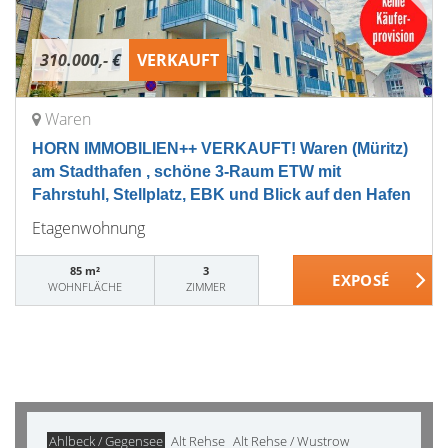
310.000,- €
VERKAUFT
Waren
HORN IMMOBILIEN++ VERKAUFT! Waren (Müritz)
am Stadthafen , schöne 3-Raum ETW mit
Fahrstuhl, Stellplatz, EBK und Blick auf den Hafen
Etagenwohnung
85 m²
3
WOHNFLÄCHE
ZIMMER
Ahlbeck / Gegensee
Alt Rehse
Alt Rehse / Wustrow