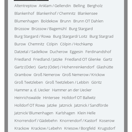
Altentreptow
Anklam / Gellendin
Belling
Bergholz
Blankenhof
Blankenhof / Chemnitz
Blankensee
Blumenhagen
Boldekow
Brunn
Brunn OT Dahlen
Brüssow
Brüssow / Bagemühl
Burg Stargard
Burg Stargard / Rowa
Burg Stargard/ Loitz
Burg Stargrad
Burow
Chemnitz
Cölpin
Cölpin / Hochkamp
Datzetal / Sadelkow
Ducherow
Eggesin
Ferdinandshof
Friedland
Friedland / Jatzke
Friedland OT Glienke
Gartz
Gartz (Oder)
Gartz (Oder) / Hohenreinkendorf
Glashütte
Grambow
Groß Nemerow
Groß Nemerow / Krickow
Groß Teetzleben
Groß Teetzleben / Lebbin
Göritz
Hammer a. d. Uecker
Hammer an der Uecker
Heinrichswalde
Hintersee
Holldorf OT Ballwitz
Holldorf OT Rowa
Jatzke
Jatznick
Jatznick / Sandförde
Jatznick/ Blumenhagen
Karlshagen
Klein Helle
Knorrendorf / Gädebehn
Knorrendorf / Kastorf
Koserow
Krackow
Krackow / Lebehn
Kriesow / Borgfeld
Krugsdorf