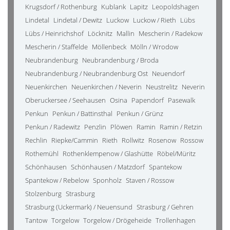
Krugsdorf / Rothenburg
Kublank
Lapitz
Leopoldshagen
Lindetal
Lindetal / Dewitz
Luckow
Luckow / Rieth
Lübs
Lübs / Heinrichshof
Löcknitz
Mallin
Mescherin / Radekow
Mescherin / Staffelde
Möllenbeck
Mölln / Wrodow
Neubrandenburg
Neubrandenburg / Broda
Neubrandenburg / Neubrandenburg Ost
Neuendorf
Neuenkirchen
Neuenkirchen / Neverin
Neustrelitz
Neverin
Oberuckersee / Seehausen
Osina
Papendorf
Pasewalk
Penkun
Penkun / Battinsthal
Penkun / Grünz
Penkun / Radewitz
Penzlin
Plöwen
Ramin
Ramin / Retzin
Rechlin
Riepke/Cammin
Rieth
Rollwitz
Rosenow
Rossow
Rothemühl
Rothenklempenow / Glashütte
Röbel/Müritz
Schönhausen
Schönhausen / Matzdorf
Spantekow
Spantekow / Rebelow
Sponholz
Staven / Rossow
Stolzenburg
Strasburg
Strasburg (Uckermark) / Neuensund
Strasburg / Gehren
Tantow
Torgelow
Torgelow / Drögeheide
Trollenhagen