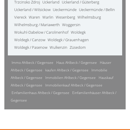
Trzcinsko Zdroj
Uckerland
Uckerland / Güterberg
Uckerland / Wilsickow
Ueckermünde
Ueckermünde / Bellin
Viereck
Waren
Warlin
Wesenberg
Wilhelmsburg
Wilhelmsburg / Mariawerth
Woggersin
Wokuhl-Dabelow / Carolinenhof
Woldegk
Woldegk / Canzow
Woldegk / Grauenhagen
Woldegk / Pasenow
Wulkenzin
Züsedom
Immo Ahlbeck / Gegensee
Haus Ahlbeck / Gegensee
Häuser
Ahlbeck / Gegensee
kaufen Ahlbeck / Gegensee
Immobilie
Ahlbeck / Gegensee
Immobilien Ahlbeck / Gegensee
Hauskauf
Ahlbeck / Gegensee
Immobilienkauf Ahlbeck / Gegensee
Einfamilienhaus Ahlbeck / Gegensee
Einfamilienhäuser Ahlbeck /
Gegensee