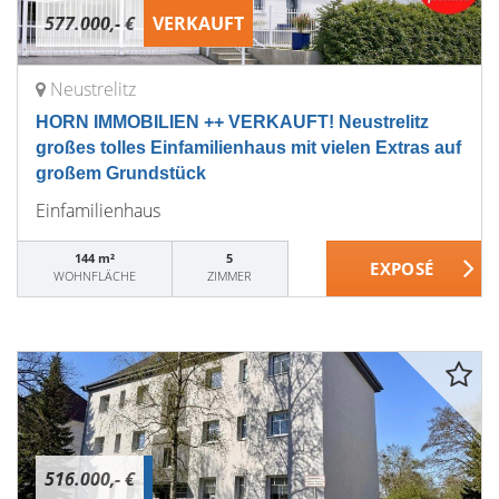
577.000,- €
VERKAUFT
Neustrelitz
HORN IMMOBILIEN ++ VERKAUFT! Neustrelitz
großes tolles Einfamilienhaus mit vielen Extras auf
großem Grundstück
Einfamilienhaus
144 m²
5
WOHNFLÄCHE
ZIMMER
516.000,- €