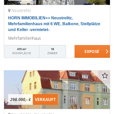
Neustrelitz
HORN IMMOBILIEN++ Neustrelitz,
Mehrfamilienhaus mit 6 WE, Balkone, Stellplätze
und Keller -vermietet-
Mehrfamilienhaus
419 m²
18
WOHNFLÄCHE
ZIMMER
298.000,- €
VERKAUFT