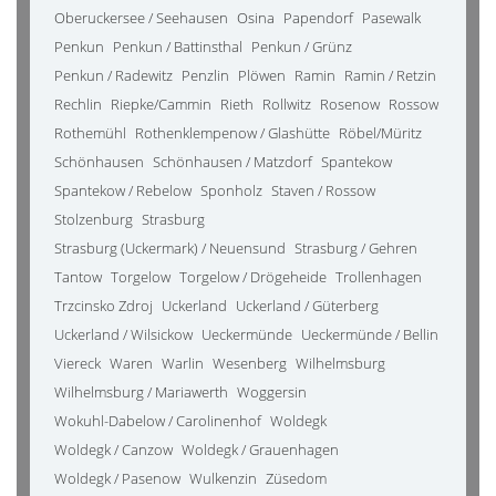
Oberuckersee / Seehausen
Osina
Papendorf
Pasewalk
Penkun
Penkun / Battinsthal
Penkun / Grünz
Penkun / Radewitz
Penzlin
Plöwen
Ramin
Ramin / Retzin
Rechlin
Riepke/Cammin
Rieth
Rollwitz
Rosenow
Rossow
Rothemühl
Rothenklempenow / Glashütte
Röbel/Müritz
Schönhausen
Schönhausen / Matzdorf
Spantekow
Spantekow / Rebelow
Sponholz
Staven / Rossow
Stolzenburg
Strasburg
Strasburg (Uckermark) / Neuensund
Strasburg / Gehren
Tantow
Torgelow
Torgelow / Drögeheide
Trollenhagen
Trzcinsko Zdroj
Uckerland
Uckerland / Güterberg
Uckerland / Wilsickow
Ueckermünde
Ueckermünde / Bellin
Viereck
Waren
Warlin
Wesenberg
Wilhelmsburg
Wilhelmsburg / Mariawerth
Woggersin
Wokuhl-Dabelow / Carolinenhof
Woldegk
Woldegk / Canzow
Woldegk / Grauenhagen
Woldegk / Pasenow
Wulkenzin
Züsedom