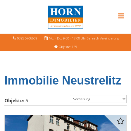
0395 5706669
Mo. - Do. 9.00 - 17.00 Uhr Sa. nach Vereinbarung
Objekte: 125
Immobilie Neustrelitz
Objekte:
5