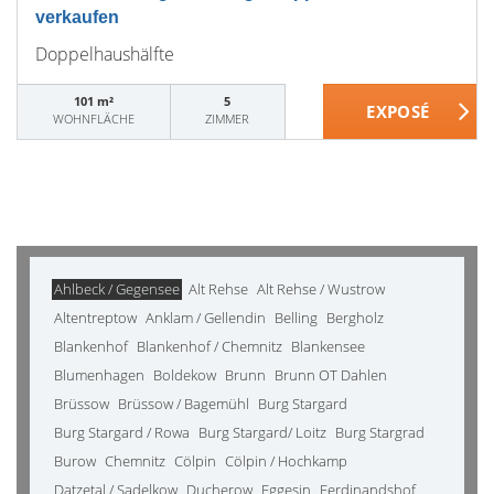
verkaufen
Doppelhaushälfte
101 m²
5
WOHNFLÄCHE
ZIMMER
Ahlbeck / Gegensee
Alt Rehse
Alt Rehse / Wustrow
Altentreptow
Anklam / Gellendin
Belling
Bergholz
Blankenhof
Blankenhof / Chemnitz
Blankensee
Blumenhagen
Boldekow
Brunn
Brunn OT Dahlen
Brüssow
Brüssow / Bagemühl
Burg Stargard
Burg Stargard / Rowa
Burg Stargard/ Loitz
Burg Stargrad
Burow
Chemnitz
Cölpin
Cölpin / Hochkamp
Datzetal / Sadelkow
Ducherow
Eggesin
Ferdinandshof