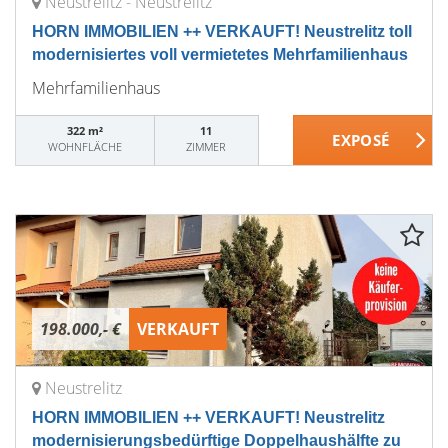
Neustrelitz - Neustrelitz
HORN IMMOBILIEN ++ VERKAUFT! Neustrelitz toll
modernisiertes voll vermietetes Mehrfamilienhaus
Mehrfamilienhaus
322 m²
11
WOHNFLÄCHE
ZIMMER
198.000,- €
VERKAUFT
Neustrelitz
HORN IMMOBILIEN ++ VERKAUFT! Neustrelitz
modernisierungsbedürftige Doppelhaushälfte zu