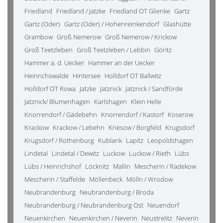
Friedland
Friedland / Jatzke
Friedland OT Glienke
Gartz
Gartz (Oder)
Gartz (Oder) / Hohenreinkendorf
Glashütte
Grambow
Groß Nemerow
Groß Nemerow / Krickow
Groß Teetzleben
Groß Teetzleben / Lebbin
Göritz
Hammer a. d. Uecker
Hammer an der Uecker
Heinrichswalde
Hintersee
Holldorf OT Ballwitz
Holldorf OT Rowa
Jatzke
Jatznick
Jatznick / Sandförde
Jatznick/ Blumenhagen
Karlshagen
Klein Helle
Knorrendorf / Gädebehn
Knorrendorf / Kastorf
Koserow
Krackow
Krackow / Lebehn
Kriesow / Borgfeld
Krugsdorf
Krugsdorf / Rothenburg
Kublank
Lapitz
Leopoldshagen
Lindetal
Lindetal / Dewitz
Luckow
Luckow / Rieth
Lübs
Lübs / Heinrichshof
Löcknitz
Mallin
Mescherin / Radekow
Mescherin / Staffelde
Möllenbeck
Mölln / Wrodow
Neubrandenburg
Neubrandenburg / Broda
Neubrandenburg / Neubrandenburg Ost
Neuendorf
Neuenkirchen
Neuenkirchen / Neverin
Neustrelitz
Neverin