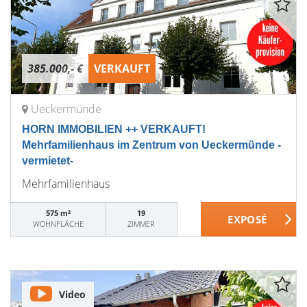
385.000,- €
VERKAUFT
Ueckermünde
HORN IMMOBILIEN ++ VERKAUFT!
Mehrfamilienhaus im Zentrum von Ueckermünde -
vermietet-
Mehrfamilienhaus
575 m²
19
WOHNFLÄCHE
ZIMMER
Video