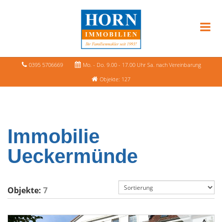
0395 5706669
Mo. - Do. 9.00 - 17.00 Uhr Sa. nach Vereinbarung
Objekte: 127
Immobilie
Ueckermünde
Objekte:
7