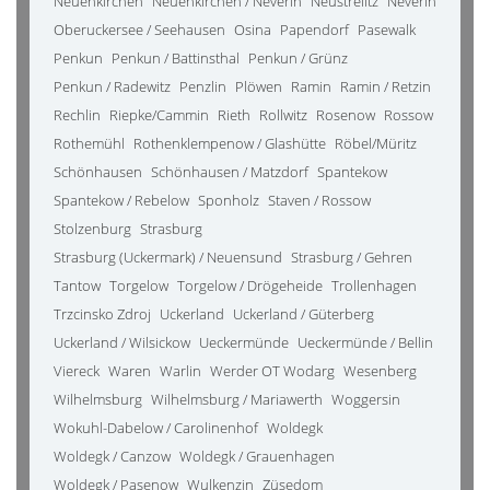
Neuenkirchen
Neuenkirchen / Neverin
Neustrelitz
Neverin
Oberuckersee / Seehausen
Osina
Papendorf
Pasewalk
Penkun
Penkun / Battinsthal
Penkun / Grünz
Penkun / Radewitz
Penzlin
Plöwen
Ramin
Ramin / Retzin
Rechlin
Riepke/Cammin
Rieth
Rollwitz
Rosenow
Rossow
Rothemühl
Rothenklempenow / Glashütte
Röbel/Müritz
Schönhausen
Schönhausen / Matzdorf
Spantekow
Spantekow / Rebelow
Sponholz
Staven / Rossow
Stolzenburg
Strasburg
Strasburg (Uckermark) / Neuensund
Strasburg / Gehren
Tantow
Torgelow
Torgelow / Drögeheide
Trollenhagen
Trzcinsko Zdroj
Uckerland
Uckerland / Güterberg
Uckerland / Wilsickow
Ueckermünde
Ueckermünde / Bellin
Viereck
Waren
Warlin
Werder OT Wodarg
Wesenberg
Wilhelmsburg
Wilhelmsburg / Mariawerth
Woggersin
Wokuhl-Dabelow / Carolinenhof
Woldegk
Woldegk / Canzow
Woldegk / Grauenhagen
Woldegk / Pasenow
Wulkenzin
Züsedom