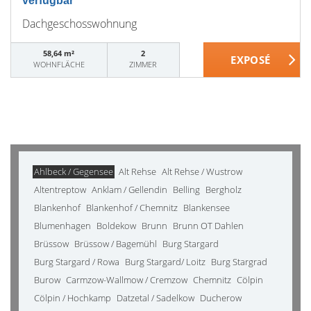
verfügbar
Dachgeschosswohnung
58,64 m²
2
WOHNFLÄCHE
ZIMMER
Ahlbeck / Gegensee
Alt Rehse
Alt Rehse / Wustrow
Altentreptow
Anklam / Gellendin
Belling
Bergholz
Blankenhof
Blankenhof / Chemnitz
Blankensee
Blumenhagen
Boldekow
Brunn
Brunn OT Dahlen
Brüssow
Brüssow / Bagemühl
Burg Stargard
Burg Stargard / Rowa
Burg Stargard/ Loitz
Burg Stargrad
Burow
Carmzow-Wallmow / Cremzow
Chemnitz
Cölpin
Cölpin / Hochkamp
Datzetal / Sadelkow
Ducherow