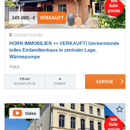
349.000,- €
VERKAUFT
Ueckermünde
HORN IMMOBILIEN ++ VERKAUFT! Ueckermünde
tolles Einfamilienhaus in zentraler Lage,
Wärmepumpe
Haus
115 m²
4
WOHNFLÄCHE
ZIMMER
Video