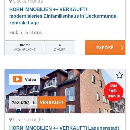
Ueckermünde
HORN IMMOBILIEN ++ VERKAUFT!
modernisiertes Einfamilienhaus in Ueckermünde,
zentrale Lage
Einfamilienhaus
102 m²
4
WOHNFLÄCHE
ZIMMER
Video
162.000,- €
VERKAUFT
Ueckermünde
HORN IMMOBILIEN ++ VERKAUFT! Lagunenstadt