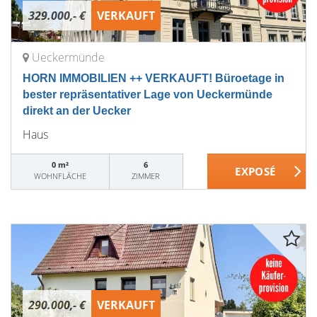
329.000,- €
VERKAUFT
Ueckermünde
HORN IMMOBILIEN ++ VERKAUFT! Büroetage in
bester repräsentativer Lage von Ueckermünde
direkt an der Uecker
Haus
0 m²
6
WOHNFLÄCHE
ZIMMER
290.000,- €
VERKAUFT