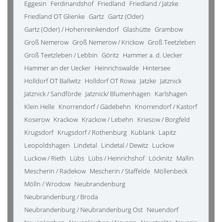
Eggesin
Ferdinandshof
Friedland
Friedland / Jatzke
Friedland OT Glienke
Gartz
Gartz (Oder)
Gartz (Oder) / Hohenreinkendorf
Glashütte
Grambow
Groß Nemerow
Groß Nemerow / Krickow
Groß Teetzleben
Groß Teetzleben / Lebbin
Göritz
Hammer a. d. Uecker
Hammer an der Uecker
Heinrichswalde
Hintersee
Holldorf OT Ballwitz
Holldorf OT Rowa
Jatzke
Jatznick
Jatznick / Sandförde
Jatznick/ Blumenhagen
Karlshagen
Klein Helle
Knorrendorf / Gädebehn
Knorrendorf / Kastorf
Koserow
Krackow
Krackow / Lebehn
Kriesow / Borgfeld
Krugsdorf
Krugsdorf / Rothenburg
Kublank
Lapitz
Leopoldshagen
Lindetal
Lindetal / Dewitz
Luckow
Luckow / Rieth
Lübs
Lübs / Heinrichshof
Löcknitz
Mallin
Mescherin / Radekow
Mescherin / Staffelde
Möllenbeck
Mölln / Wrodow
Neubrandenburg
Neubrandenburg / Broda
Neubrandenburg / Neubrandenburg Ost
Neuendorf