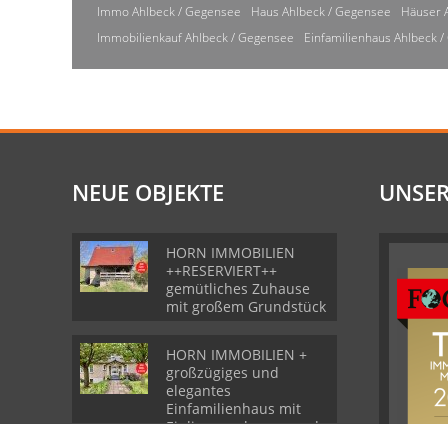
Immo Ahlbeck / Gegensee
Haus Ahlbeck / Gegensee
Häuser 
Immobilienkauf Ahlbeck / Gegensee
Einfamilienhaus Ahlbeck 
NEUE OBJEKTE
UNSER
HORN IMMOBILIEN
++RESERVIERT++
gemütliches Zuhause
mit großem Grundstück
HORN IMMOBILIEN +
großzügiges und
elegantes
Einfamilienhaus mit
Einliegerwohnung und
Garage in Gartz