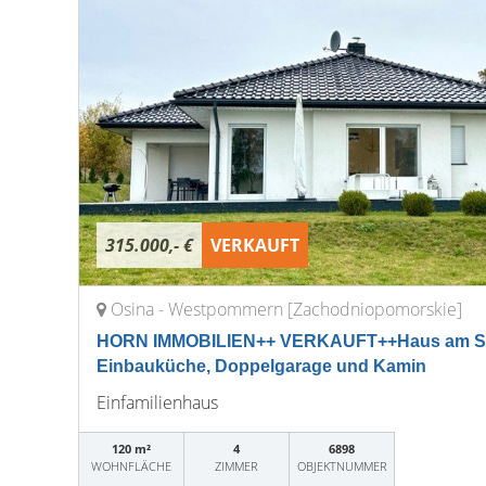
315.000,- €
VERKAUFT
Osina - Westpommern [Zachodniopomorskie]
HORN IMMOBILIEN++ VERKAUFT++Haus am See 
Einbauküche, Doppelgarage und Kamin
Einfamilienhaus
120 m²
4
6898
WOHNFLÄCHE
ZIMMER
OBJEKTNUMMER