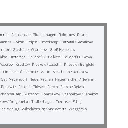
emnitz
Blankensee
Blumenhagen
Boldekow
Brunn
emnitz
Cölpin
Cölpin / Hochkamp
Datzetal / Sadelkow
kendorf
Glashütte
Grambow
Groß Nemerow
alde
Hintersee
Holldorf OT Ballwitz
Holldorf OT Rowa
Koserow
Krackow
Krackow / Lebehn
Kriesow / Borgfeld
 Heinrichshof
Löcknitz
Mallin
Mescherin / Radekow
 Ost
Neuendorf
Neuenkirchen
Neuenkirchen / Neverin
 Radewitz
Penzlin
Plöwen
Ramin
Ramin / Retzin
Schönhausen / Matzdorf
Spantekow
Spantekow / Rebelow
elow / Drögeheide
Trollenhagen
Trzcinsko Zdroj
ilhelmsburg
Wilhelmsburg / Mariawerth
Woggersin