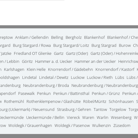
treptow
Anklam / Gellendin
Belling
Bergholz
Blankenhof
Blankenhof / Ch
argard
Burg Stargard / Rowa
Burg Stargard/ Loitz
Burg Stargrad
Burow
Ch
 Jatzke
Friedland OT Glienke
Gartz
Gartz (Oder)
Gartz (Oder) / Hohenrein
en / Lebbin
Göritz
Hammer a. d. Uecker
Hammer an der Uecker
Heinrichsw
n
Karlshagen
Klein Helle
Knorrendorf / Gädebehn
Knorrendorf / Kastorf
poldshagen
Lindetal
Lindetal / Dewitz
Luckow
Luckow / Rieth
Lübs
Lübs /
randenburg
Neubrandenburg / Broda
Neubrandenburg / Neubrandenburg
apendorf
Pasewalk
Penkun
Penkun / Battinsthal
Penkun / Grünz
Penkun /
w
Rothemühl
Rothenklempenow / Glashütte
Röbel/Müritz
Schönhausen
burg (Uckermark) / Neuensund
Strasburg / Gehren
Tantow
Torgelow
Torg
Ueckermünde
Ueckermünde / Bellin
Viereck
Waren
Warlin
Wesenberg
W
zow
Woldegk / Grauenhagen
Woldegk / Pasenow
Wulkenzin
Züsedom