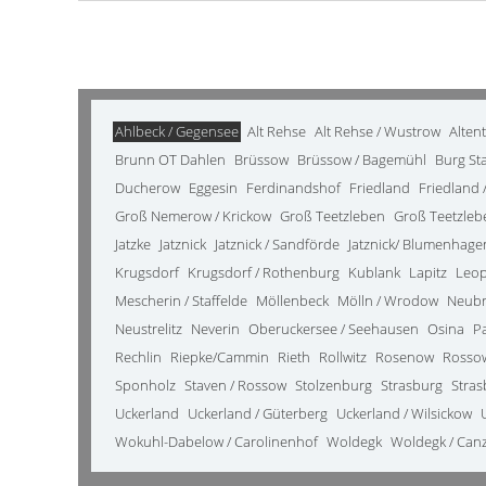
Ahlbeck / Gegensee
Alt Rehse
Alt Rehse / Wustrow
Alten
Brunn OT Dahlen
Brüssow
Brüssow / Bagemühl
Burg St
Ducherow
Eggesin
Ferdinandshof
Friedland
Friedland /
Groß Nemerow / Krickow
Groß Teetzleben
Groß Teetzleb
Jatzke
Jatznick
Jatznick / Sandförde
Jatznick/ Blumenhage
Krugsdorf
Krugsdorf / Rothenburg
Kublank
Lapitz
Leo
Mescherin / Staffelde
Möllenbeck
Mölln / Wrodow
Neub
Neustrelitz
Neverin
Oberuckersee / Seehausen
Osina
P
Rechlin
Riepke/Cammin
Rieth
Rollwitz
Rosenow
Rosso
Sponholz
Staven / Rossow
Stolzenburg
Strasburg
Stras
Uckerland
Uckerland / Güterberg
Uckerland / Wilsickow
Wokuhl-Dabelow / Carolinenhof
Woldegk
Woldegk / Can