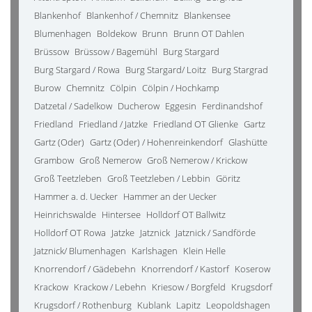
Blankenhof
Blankenhof / Chemnitz
Blankensee
Blumenhagen
Boldekow
Brunn
Brunn OT Dahlen
Brüssow
Brüssow / Bagemühl
Burg Stargard
Burg Stargard / Rowa
Burg Stargard/ Loitz
Burg Stargrad
Burow
Chemnitz
Cölpin
Cölpin / Hochkamp
Datzetal / Sadelkow
Ducherow
Eggesin
Ferdinandshof
Friedland
Friedland / Jatzke
Friedland OT Glienke
Gartz
Gartz (Oder)
Gartz (Oder) / Hohenreinkendorf
Glashütte
Grambow
Groß Nemerow
Groß Nemerow / Krickow
Groß Teetzleben
Groß Teetzleben / Lebbin
Göritz
Hammer a. d. Uecker
Hammer an der Uecker
Heinrichswalde
Hintersee
Holldorf OT Ballwitz
Holldorf OT Rowa
Jatzke
Jatznick
Jatznick / Sandförde
Jatznick/ Blumenhagen
Karlshagen
Klein Helle
Knorrendorf / Gädebehn
Knorrendorf / Kastorf
Koserow
Krackow
Krackow / Lebehn
Kriesow / Borgfeld
Krugsdorf
Krugsdorf / Rothenburg
Kublank
Lapitz
Leopoldshagen