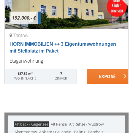
152.000,- €
Tantow
HORN IMMOBILIEN ++ 3 Eigentumswohnungen
mit Stellplatz im Paket
Etagenwohnung
187,52 m²
7
WOHNFLÄCHE
ZIMMER
Ahlbeck / Gegensee
Alt Rehse
Alt Rehse / Wustrow
Altentreptow
Anklam / Gellendin
Belling
Bergholz