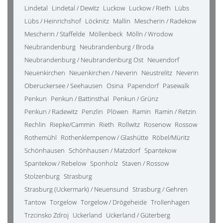
Lindetal
Lindetal / Dewitz
Luckow
Luckow / Rieth
Lübs
Lübs / Heinrichshof
Löcknitz
Mallin
Mescherin / Radekow
Mescherin / Staffelde
Möllenbeck
Mölln / Wrodow
Neubrandenburg
Neubrandenburg / Broda
Neubrandenburg / Neubrandenburg Ost
Neuendorf
Neuenkirchen
Neuenkirchen / Neverin
Neustrelitz
Neverin
Oberuckersee / Seehausen
Osina
Papendorf
Pasewalk
Penkun
Penkun / Battinsthal
Penkun / Grünz
Penkun / Radewitz
Penzlin
Plöwen
Ramin
Ramin / Retzin
Rechlin
Riepke/Cammin
Rieth
Rollwitz
Rosenow
Rossow
Rothemühl
Rothenklempenow / Glashütte
Röbel/Müritz
Schönhausen
Schönhausen / Matzdorf
Spantekow
Spantekow / Rebelow
Sponholz
Staven / Rossow
Stolzenburg
Strasburg
Strasburg (Uckermark) / Neuensund
Strasburg / Gehren
Tantow
Torgelow
Torgelow / Drögeheide
Trollenhagen
Trzcinsko Zdroj
Uckerland
Uckerland / Güterberg