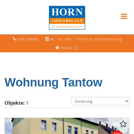
0395 5706669
Mo. - Do. 9.00 - 17.00 Uhr Sa. nach Vereinbarung
Objekte: 125
Wohnung Tantow
Objekte:
1