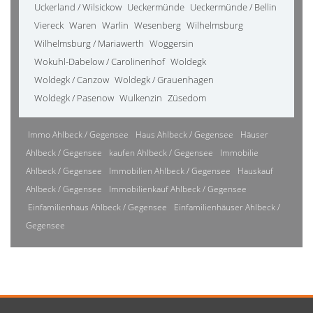
Uckerland / Wilsickow
Ueckermünde
Ueckermünde / Bellin
Viereck
Waren
Warlin
Wesenberg
Wilhelmsburg
Wilhelmsburg / Mariawerth
Woggersin
Wokuhl-Dabelow / Carolinenhof
Woldegk
Woldegk / Canzow
Woldegk / Grauenhagen
Woldegk / Pasenow
Wulkenzin
Züsedom
Immo Ahlbeck / Gegensee
Haus Ahlbeck / Gegensee
Häuser
Ahlbeck / Gegensee
kaufen Ahlbeck / Gegensee
Immobilie
Ahlbeck / Gegensee
Immobilien Ahlbeck / Gegensee
Hauskauf
Ahlbeck / Gegensee
Immobilienkauf Ahlbeck / Gegensee
Einfamilienhaus Ahlbeck / Gegensee
Einfamilienhäuser Ahlbeck /
Gegensee