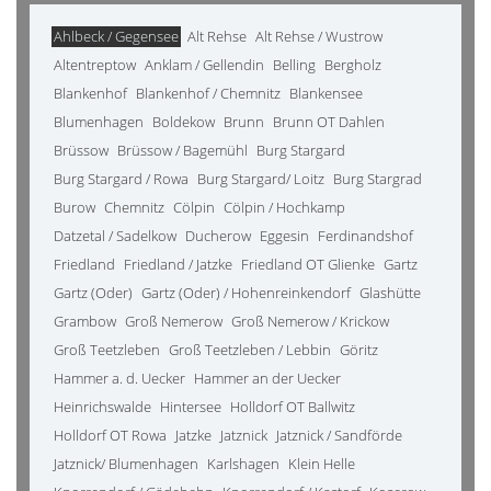
Ahlbeck / Gegensee
Alt Rehse
Alt Rehse / Wustrow
Altentreptow
Anklam / Gellendin
Belling
Bergholz
Blankenhof
Blankenhof / Chemnitz
Blankensee
Blumenhagen
Boldekow
Brunn
Brunn OT Dahlen
Brüssow
Brüssow / Bagemühl
Burg Stargard
Burg Stargard / Rowa
Burg Stargard/ Loitz
Burg Stargrad
Burow
Chemnitz
Cölpin
Cölpin / Hochkamp
Datzetal / Sadelkow
Ducherow
Eggesin
Ferdinandshof
Friedland
Friedland / Jatzke
Friedland OT Glienke
Gartz
Gartz (Oder)
Gartz (Oder) / Hohenreinkendorf
Glashütte
Grambow
Groß Nemerow
Groß Nemerow / Krickow
Groß Teetzleben
Groß Teetzleben / Lebbin
Göritz
Hammer a. d. Uecker
Hammer an der Uecker
Heinrichswalde
Hintersee
Holldorf OT Ballwitz
Holldorf OT Rowa
Jatzke
Jatznick
Jatznick / Sandförde
Jatznick/ Blumenhagen
Karlshagen
Klein Helle