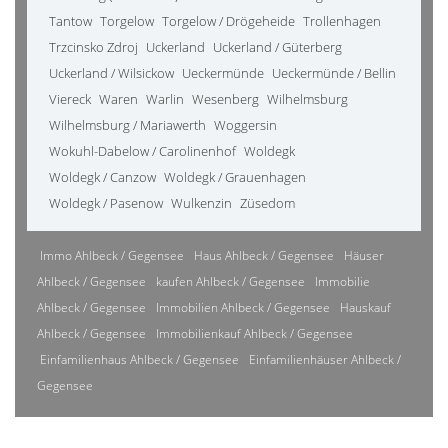
Tantow
Torgelow
Torgelow / Drögeheide
Trollenhagen
Trzcinsko Zdroj
Uckerland
Uckerland / Güterberg
Uckerland / Wilsickow
Ueckermünde
Ueckermünde / Bellin
Viereck
Waren
Warlin
Wesenberg
Wilhelmsburg
Wilhelmsburg / Mariawerth
Woggersin
Wokuhl-Dabelow / Carolinenhof
Woldegk
Woldegk / Canzow
Woldegk / Grauenhagen
Woldegk / Pasenow
Wulkenzin
Züsedom
Immo Ahlbeck / Gegensee
Haus Ahlbeck / Gegensee
Häuser
Ahlbeck / Gegensee
kaufen Ahlbeck / Gegensee
Immobilie
Ahlbeck / Gegensee
Immobilien Ahlbeck / Gegensee
Hauskauf
Ahlbeck / Gegensee
Immobilienkauf Ahlbeck / Gegensee
Einfamilienhaus Ahlbeck / Gegensee
Einfamilienhäuser Ahlbeck /
Gegensee