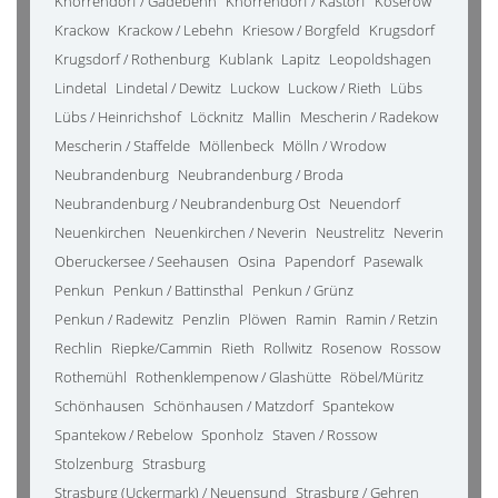
Knorrendorf / Gädebehn
Knorrendorf / Kastorf
Koserow
Krackow
Krackow / Lebehn
Kriesow / Borgfeld
Krugsdorf
Krugsdorf / Rothenburg
Kublank
Lapitz
Leopoldshagen
Lindetal
Lindetal / Dewitz
Luckow
Luckow / Rieth
Lübs
Lübs / Heinrichshof
Löcknitz
Mallin
Mescherin / Radekow
Mescherin / Staffelde
Möllenbeck
Mölln / Wrodow
Neubrandenburg
Neubrandenburg / Broda
Neubrandenburg / Neubrandenburg Ost
Neuendorf
Neuenkirchen
Neuenkirchen / Neverin
Neustrelitz
Neverin
Oberuckersee / Seehausen
Osina
Papendorf
Pasewalk
Penkun
Penkun / Battinsthal
Penkun / Grünz
Penkun / Radewitz
Penzlin
Plöwen
Ramin
Ramin / Retzin
Rechlin
Riepke/Cammin
Rieth
Rollwitz
Rosenow
Rossow
Rothemühl
Rothenklempenow / Glashütte
Röbel/Müritz
Schönhausen
Schönhausen / Matzdorf
Spantekow
Spantekow / Rebelow
Sponholz
Staven / Rossow
Stolzenburg
Strasburg
Strasburg (Uckermark) / Neuensund
Strasburg / Gehren