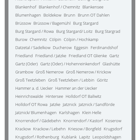
Blankenhof
Blankenhof / Chemnitz
Blankensee
Blumenhagen
Boldekow
Brunn
Brunn OT Dahlen
Brüssow
Brüssow / Bagemühl
Burg Stargard
Burg Stargard / Rowa
Burg Stargard/ Loitz
Burg Stargrad
Burow
Chemnitz
Cölpin
Cölpin / Hochkamp
Datzetal / Sadelkow
Ducherow
Eggesin
Ferdinandshof
Friedland
Friedland / Jatzke
Friedland OT Glienke
Gartz
Gartz (Oder)
Gartz (Oder) / Hohenreinkendorf
Glashütte
Grambow
Groß Nemerow
Groß Nemerow / Krickow
Groß Teetzleben
Groß Teetzleben / Lebbin
Göritz
Hammer a. d. Uecker
Hammer an der Uecker
Heinrichswalde
Hintersee
Holldorf OT Ballwitz
Holldorf OT Rowa
Jatzke
Jatznick
Jatznick / Sandförde
Jatznick/ Blumenhagen
Karlshagen
Klein Helle
Knorrendorf / Gädebehn
Knorrendorf / Kastorf
Koserow
Krackow
Krackow / Lebehn
Kriesow / Borgfeld
Krugsdorf
Krugsdorf / Rothenburg
Kublank
Lapitz
Leopoldshagen