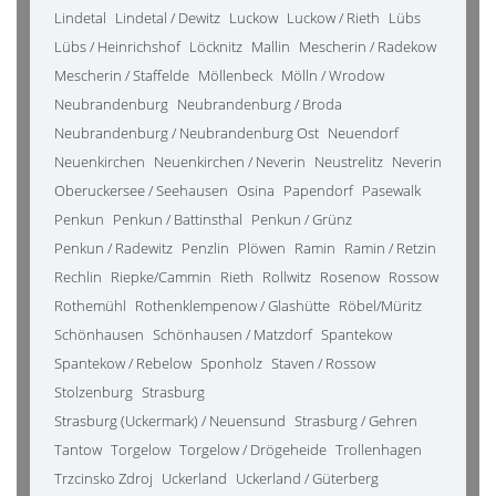
Lindetal
Lindetal / Dewitz
Luckow
Luckow / Rieth
Lübs
Lübs / Heinrichshof
Löcknitz
Mallin
Mescherin / Radekow
Mescherin / Staffelde
Möllenbeck
Mölln / Wrodow
Neubrandenburg
Neubrandenburg / Broda
Neubrandenburg / Neubrandenburg Ost
Neuendorf
Neuenkirchen
Neuenkirchen / Neverin
Neustrelitz
Neverin
Oberuckersee / Seehausen
Osina
Papendorf
Pasewalk
Penkun
Penkun / Battinsthal
Penkun / Grünz
Penkun / Radewitz
Penzlin
Plöwen
Ramin
Ramin / Retzin
Rechlin
Riepke/Cammin
Rieth
Rollwitz
Rosenow
Rossow
Rothemühl
Rothenklempenow / Glashütte
Röbel/Müritz
Schönhausen
Schönhausen / Matzdorf
Spantekow
Spantekow / Rebelow
Sponholz
Staven / Rossow
Stolzenburg
Strasburg
Strasburg (Uckermark) / Neuensund
Strasburg / Gehren
Tantow
Torgelow
Torgelow / Drögeheide
Trollenhagen
Trzcinsko Zdroj
Uckerland
Uckerland / Güterberg