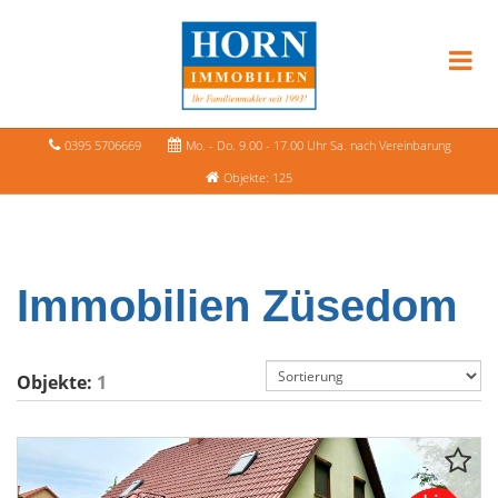
0395 5706669
Mo. - Do. 9.00 - 17.00 Uhr Sa. nach Vereinbarung
Objekte: 125
Immobilien Züsedom
Objekte:
1