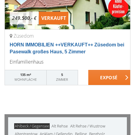
249.500,- €
VERKAUFT
Züsedom
HORN IMMOBILIEN ++VERKAUFT++ Züsedom bei
Pasewalk großes Haus, 5 Zimmer
Einfamilienhaus
135 m²
5
WOHNFLÄCHE
ZIMMER
Ahlbeck / Gegensee
Alt Rehse
Alt Rehse / Wustrow
Altentreptow
Anklam / Gellendin
Belling
Bergholz