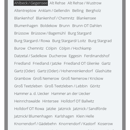
Ahlbeck / Gegensee
Alt Rehse
Alt Rehse / Wustrow
Altentreptow
Anklam / Gellendin
Belling
Bergholz
Blankenhof
Blankenhof / Chemnitz
Blankensee
Blumenhagen
Boldekow
Brunn
Brunn OT Dahlen
Brüssow
Brüssow / Bagemühl
Burg Stargard
Burg Stargard / Rowa
Burg Stargard/ Loitz
Burg Stargrad
Burow
Chemnitz
Cölpin
Cölpin / Hochkamp
Datzetal / Sadelkow
Ducherow
Eggesin
Ferdinandshof
Friedland
Friedland / Jatzke
Friedland OT Glienke
Gartz
Gartz (Oder)
Gartz (Oder) / Hohenreinkendorf
Glashütte
Grambow
Groß Nemerow
Groß Nemerow / Krickow
Groß Teetzleben
Groß Teetzleben / Lebbin
Göritz
Hammer a. d. Uecker
Hammer an der Uecker
Heinrichswalde
Hintersee
Holldorf OT Ballwitz
Holldorf OT Rowa
Jatzke
Jatznick
Jatznick / Sandförde
Jatznick/ Blumenhagen
Karlshagen
Klein Helle
Knorrendorf / Gädebehn
Knorrendorf / Kastorf
Koserow