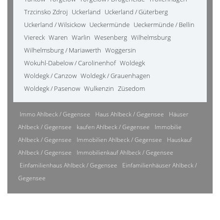
Trzcinsko Zdroj
Uckerland
Uckerland / Güterberg
Uckerland / Wilsickow
Ueckermünde
Ueckermünde / Bellin
Viereck
Waren
Warlin
Wesenberg
Wilhelmsburg
Wilhelmsburg / Mariawerth
Woggersin
Wokuhl-Dabelow / Carolinenhof
Woldegk
Woldegk / Canzow
Woldegk / Grauenhagen
Woldegk / Pasenow
Wulkenzin
Züsedom
Immo Ahlbeck / Gegensee
Haus Ahlbeck / Gegensee
Häuser
Ahlbeck / Gegensee
kaufen Ahlbeck / Gegensee
Immobilie
Ahlbeck / Gegensee
Immobilien Ahlbeck / Gegensee
Hauskauf
Ahlbeck / Gegensee
Immobilienkauf Ahlbeck / Gegensee
Einfamilienhaus Ahlbeck / Gegensee
Einfamilienhäuser Ahlbeck /
Gegensee