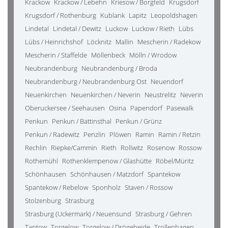
Krackow
Krackow / Lebehn
Kriesow / Borgfeld
Krugsdorf
Krugsdorf / Rothenburg
Kublank
Lapitz
Leopoldshagen
Lindetal
Lindetal / Dewitz
Luckow
Luckow / Rieth
Lübs
Lübs / Heinrichshof
Löcknitz
Mallin
Mescherin / Radekow
Mescherin / Staffelde
Möllenbeck
Mölln / Wrodow
Neubrandenburg
Neubrandenburg / Broda
Neubrandenburg / Neubrandenburg Ost
Neuendorf
Neuenkirchen
Neuenkirchen / Neverin
Neustrelitz
Neverin
Oberuckersee / Seehausen
Osina
Papendorf
Pasewalk
Penkun
Penkun / Battinsthal
Penkun / Grünz
Penkun / Radewitz
Penzlin
Plöwen
Ramin
Ramin / Retzin
Rechlin
Riepke/Cammin
Rieth
Rollwitz
Rosenow
Rossow
Rothemühl
Rothenklempenow / Glashütte
Röbel/Müritz
Schönhausen
Schönhausen / Matzdorf
Spantekow
Spantekow / Rebelow
Sponholz
Staven / Rossow
Stolzenburg
Strasburg
Strasburg (Uckermark) / Neuensund
Strasburg / Gehren
Tantow
Torgelow
Torgelow / Drögeheide
Trollenhagen