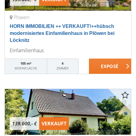
Plöwen
HORN IMMOBILIEN ++ VERKAUFT!++hübsch
modernisiertes Einfamilienhaus in Plöwen bei
Löcknitz
Einfamilienhaus
105 m²
4
WOHNFLÄCHE
ZIMMER
139.000,- €
VERKAUFT