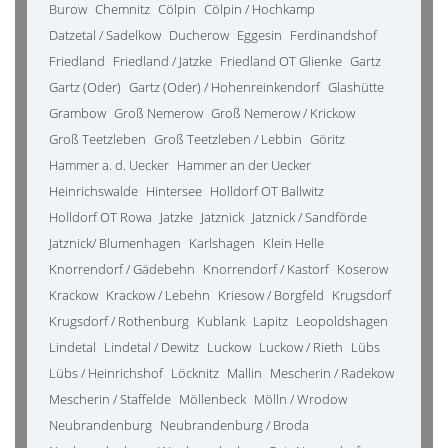
Burow
Chemnitz
Cölpin
Cölpin / Hochkamp
Datzetal / Sadelkow
Ducherow
Eggesin
Ferdinandshof
Friedland
Friedland / Jatzke
Friedland OT Glienke
Gartz
Gartz (Oder)
Gartz (Oder) / Hohenreinkendorf
Glashütte
Grambow
Groß Nemerow
Groß Nemerow / Krickow
Groß Teetzleben
Groß Teetzleben / Lebbin
Göritz
Hammer a. d. Uecker
Hammer an der Uecker
Heinrichswalde
Hintersee
Holldorf OT Ballwitz
Holldorf OT Rowa
Jatzke
Jatznick
Jatznick / Sandförde
Jatznick/ Blumenhagen
Karlshagen
Klein Helle
Knorrendorf / Gädebehn
Knorrendorf / Kastorf
Koserow
Krackow
Krackow / Lebehn
Kriesow / Borgfeld
Krugsdorf
Krugsdorf / Rothenburg
Kublank
Lapitz
Leopoldshagen
Lindetal
Lindetal / Dewitz
Luckow
Luckow / Rieth
Lübs
Lübs / Heinrichshof
Löcknitz
Mallin
Mescherin / Radekow
Mescherin / Staffelde
Möllenbeck
Mölln / Wrodow
Neubrandenburg
Neubrandenburg / Broda