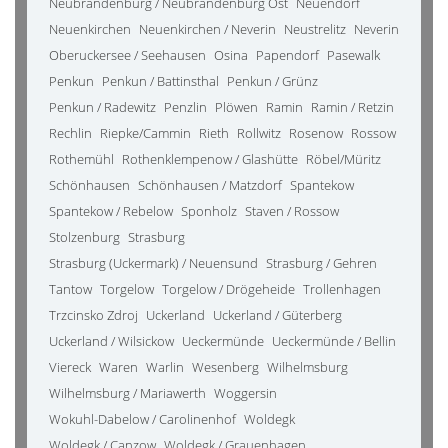
Neubrandenburg / Neubrandenburg Ost
Neuendorf
Neuenkirchen
Neuenkirchen / Neverin
Neustrelitz
Neverin
Oberuckersee / Seehausen
Osina
Papendorf
Pasewalk
Penkun
Penkun / Battinsthal
Penkun / Grünz
Penkun / Radewitz
Penzlin
Plöwen
Ramin
Ramin / Retzin
Rechlin
Riepke/Cammin
Rieth
Rollwitz
Rosenow
Rossow
Rothemühl
Rothenklempenow / Glashütte
Röbel/Müritz
Schönhausen
Schönhausen / Matzdorf
Spantekow
Spantekow / Rebelow
Sponholz
Staven / Rossow
Stolzenburg
Strasburg
Strasburg (Uckermark) / Neuensund
Strasburg / Gehren
Tantow
Torgelow
Torgelow / Drögeheide
Trollenhagen
Trzcinsko Zdroj
Uckerland
Uckerland / Güterberg
Uckerland / Wilsickow
Ueckermünde
Ueckermünde / Bellin
Viereck
Waren
Warlin
Wesenberg
Wilhelmsburg
Wilhelmsburg / Mariawerth
Woggersin
Wokuhl-Dabelow / Carolinenhof
Woldegk
Woldegk / Canzow
Woldegk / Grauenhagen