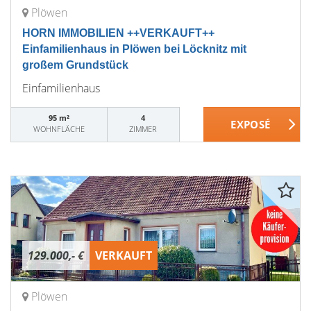
Plöwen
HORN IMMOBILIEN ++VERKAUFT++
Einfamilienhaus in Plöwen bei Löcknitz mit
großem Grundstück
Einfamilienhaus
95 m²
4
WOHNFLÄCHE
ZIMMER
129.000,- €
VERKAUFT
Plöwen