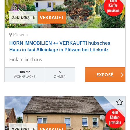
250.000,- €
VERKAUFT
Plöwen
HORN IMMOBILIEN ++ VERKAUFT! hübsches
Haus in fast Alleinlage in Plöwen bei Löcknitz
Einfamilienhaus
188 m²
5
WOHNFLÄCHE
ZIMMER
139.000,- €
VERKAUFT