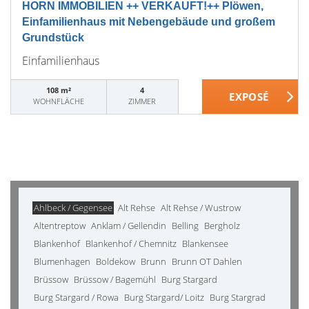
HORN IMMOBILIEN ++ VERKAUFT!++ Plöwen,
Einfamilienhaus mit Nebengebäude und großem
Grundstück
Einfamilienhaus
108 m²
4
WOHNFLÄCHE
ZIMMER
Ahlbeck / Gegensee
Alt Rehse
Alt Rehse / Wustrow
Altentreptow
Anklam / Gellendin
Belling
Bergholz
Blankenhof
Blankenhof / Chemnitz
Blankensee
Blumenhagen
Boldekow
Brunn
Brunn OT Dahlen
Brüssow
Brüssow / Bagemühl
Burg Stargard
Burg Stargard / Rowa
Burg Stargard/ Loitz
Burg Stargrad