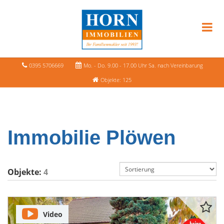
0395 5706669
Mo. - Do. 9.00 - 17.00 Uhr Sa. nach Vereinbarung
Objekte: 125
Immobilie Plöwen
Objekte:
4
Video